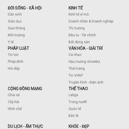
ĐỜI SỐNG - XÃ HỘI
KINH TẾ
Dân sinh
Kinh tế vĩ mô
Giáo dục
Doanh nhân & Doanh nghiệp
Giao thông
Thị trường
Môi trường
Đầu tư - Tài chính
Y tế
Bất động sản
PHÁP LUẬT
VĂN HÓA - GIẢI TRÍ
Tin tức
Ca nhạc
Pháp đình
Hậu trường showbiz
Hỏi đáp
Thời trang
Tin VHNT
Truyền hình - Điện ảnh
CỘNG ĐỒNG MẠNG
THỂ THAO
Chia sẻ
Laliga
c
Clip hài
Trong nướ
Hình chế
Quốc tế
Bên lề
DU LỊCH - ẨM THỰC
KHỎE - ĐẸP