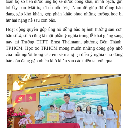
toàn bộ số tiền được ủng hộ sẽ được công khai, minh bạch, gửi
tới Ủy ban Mặt trận Tổ quốc Việt Nam để giúp đỡ đồng bào
đang gặp khó khăn, góp phần khắc phục những trường học bị
hư hại nặng nề sau cơn bão.
Hoạt động quyên góp ủng hộ đồng bào bị ảnh hưởng sau cơn
bão số 4, số 5 cũng là một phần ý nghĩa trong lễ khai giảng sáng
nay tại Trường THPT Ernst Thälmann, phường Bến Thành,
TP.HCM. Học trò TP.HCM mong muốn những đóng góp nhỏ
của mỗi người trong các em sẽ mang lại điều ý nghĩa cho đồng
bào còn đang gặp nhiều khó khăn sau các thiên tai vừa qua...