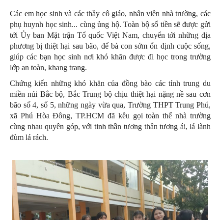
Các em học sinh và các thầy cô giáo, nhân viên nhà trường, các
phụ huynh học sinh... cùng ủng hộ. Toàn bộ số tiền sẽ được gửi
tới Ủy ban Mặt trận Tổ quốc Việt Nam, chuyển tới những địa
phương bị thiệt hại sau bão, để bà con sớm ổn định cuộc sống,
giúp các bạn học sinh nơi khó khăn được đi học trong trường
lớp an toàn, khang trang.
Chứng kiến những khó khăn của đồng bào các tỉnh trung du
miền núi Bắc bộ, Bắc Trung bộ chịu thiệt hại nặng nề sau cơn
bão số 4, số 5, những ngày vừa qua, Trường THPT Trung Phú,
xã Phú Hòa Đông, TP.HCM đã kêu gọi toàn thể nhà trường
cùng nhau quyên góp, với tinh thần tương thân tương ái, lá lành
đùm lá rách.