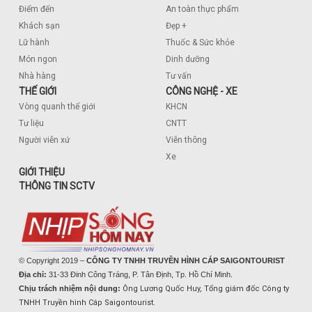
Điểm đến
An toàn thực phẩm
Khách sạn
Đẹp +
Lữ hành
Thuốc & Sức khỏe
Món ngon
Dinh dưỡng
Nhà hàng
Tư vấn
THẾ GIỚI
CÔNG NGHỆ - XE
Vòng quanh thế giới
KHCN
Tư liệu
CNTT
Người viễn xứ
Viễn thông
Xe
GIỚI THIỆU
THÔNG TIN SCTV
© Copyright 2019 –
CÔNG TY TNHH TRUYỀN HÌNH CÁP SAIGONTOURIST
Địa chỉ:
31-33 Đinh Công Tráng, P. Tân Định, Tp. Hồ Chí Minh.
Chịu trách nhiệm nội dung:
Ông Lương Quốc Huy, Tổng giám đốc Công ty
TNHH Truyền hình Cáp Saigontourist.