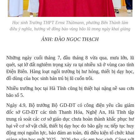
Học sinh Trường THPT Ernst Thälmann, phường Bến Thành làm
điều ý nghĩa, hướng về đồng bào vùng bão lũ trong ngày khai giảng
ẢNH: ĐÀO NGỌC THẠCH
Những ngày cuối tháng 7, đầu tháng 8 vừa qua, mưa lớn, lũ
quét, sạt lở đất nghiêm trọng xảy ra tại nhiều xã ở vùng cao tỉnh
Điện Biên. Hàng loạt ngôi trường bị hư hỏng, thiết bị dạy học,
đồ dùng của học sinh bán trú bị lũ cuốn trôi.
Nhiều trường học tại Hà Tĩnh cũng bị thiệt hại nặng nề sau cơn
bão số 5.
Ngày 4.9, Bộ trưởng Bộ GD-ĐT có công điện yêu cầu giám
đốc sở GD-ĐT các tỉnh Thanh Hóa, Nghệ An, Hà Tĩnh tập
trung rà soát các cơ sở giáo dục chưa hoàn thành khắc phục hư
hại về cơ sở vật chất, thiết bị dạy học do bão gây ra; tiếp tục huy
động mọi nguồn lực, bảo đảm an toàn, đủ điều kiện tổ chức khai
giảng năm học mới 2025 - 2026 cho các em học sinh. Cùng với