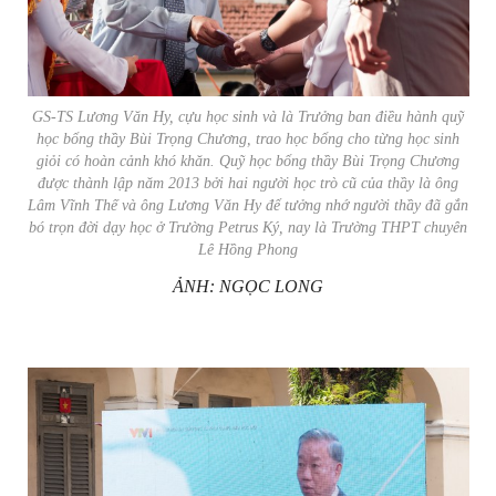
GS-TS Lương Văn Hy, cựu học sinh và là Trưởng ban điều hành quỹ
học bổng thầy Bùi Trọng Chương, trao học bổng cho từng học sinh
giỏi có hoàn cảnh khó khăn. Quỹ học bổng thầy Bùi Trọng Chương
được thành lập năm 2013 bởi hai người học trò cũ của thầy là ông
Lâm Vĩnh Thế và ông Lương Văn Hy để tưởng nhớ người thầy đã gắn
bó trọn đời dạy học ở Trường Petrus Ký, nay là Trường THPT chuyên
Lê Hồng Phong
ẢNH: NGỌC LONG