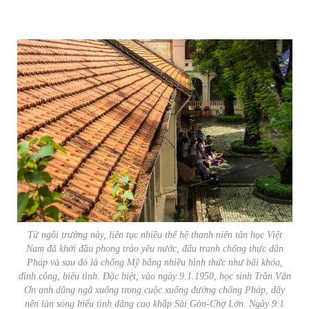
Từ ngôi trường này, liên tục nhiều thế hệ thanh niên tân học Việt
Nam đã khởi đầu phong trào yêu nước, đấu tranh chống thực dân
Pháp và sau đó là chống Mỹ bằng nhiều hình thức như bãi khóa,
đình công, biểu tình. Đặc biệt, vào ngày 9.1.1950, học sinh Trần Văn
Ơn anh dũng ngã xuống trong cuộc xuống đường chống Pháp, dấy
nên làn sóng biểu tình dâng cao khắp Sài Gòn-Chợ Lớn. Ngày 9.1