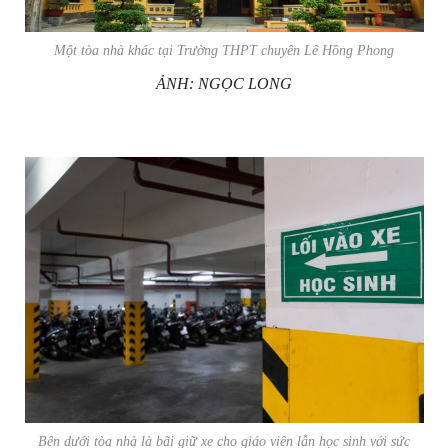
Một tòa nhà khác tại Trường THPT chuyên Lê Hồng Phong
ẢNH: NGỌC LONG
Bên dưới tòa nhà là bãi giữ xe cho giáo viên lẫn học sinh với sức