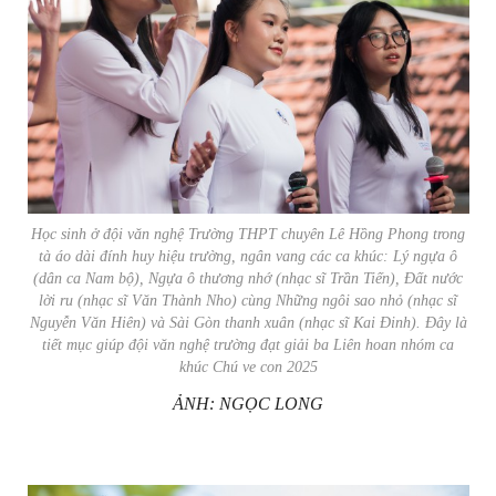
Học sinh ở đội văn nghệ Trường THPT chuyên Lê Hồng Phong trong
tà áo dài đính huy hiệu trường, ngân vang các ca khúc:
Lý ngựa ô
(dân ca Nam bộ),
Ngựa ô thương nhớ
(nhạc sĩ Trần Tiến),
Đất nước
lời ru
(nhạc sĩ Văn Thành Nho) cùng
Những ngôi sao nhỏ
(nhạc sĩ
Nguyễn Văn Hiên) và
Sài Gòn thanh xuân
(nhạc sĩ Kai Đinh). Đây là
tiết mục giúp đội văn nghệ trường đạt giải ba Liên hoan nhóm ca
khúc Chú ve con 2025
ẢNH: NGỌC LONG