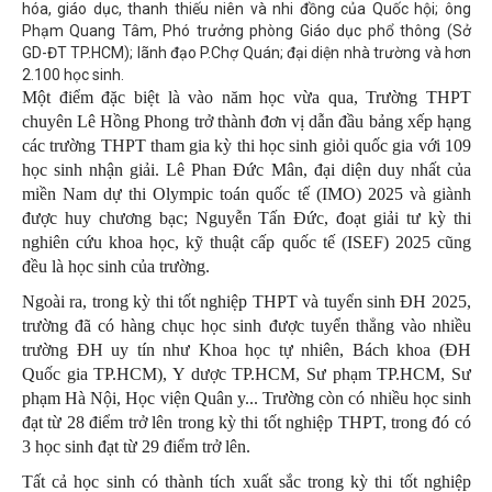
hóa, giáo dục, thanh thiếu niên và nhi đồng của Quốc hội; ông
Phạm Quang Tâm, Phó trưởng phòng Giáo dục phổ thông (Sở
GD-ĐT TP.HCM); lãnh đạo P.Chợ Quán; đại diện nhà trường và hơn
2.100 học sinh.
Một điểm đặc biệt là vào năm học vừa qua, Trường THPT
chuyên Lê Hồng Phong trở thành đơn vị dẫn đầu bảng xếp hạng
các trường THPT tham gia kỳ thi học sinh giỏi quốc gia với 109
học sinh nhận giải. Lê Phan Đức Mân, đại diện duy nhất của
miền Nam dự thi Olympic toán quốc tế (IMO) 2025 và giành
được huy chương bạc; Nguyễn Tấn Đức, đoạt giải tư kỳ thi
nghiên cứu khoa học, kỹ thuật cấp quốc tế (ISEF) 2025 cũng
đều là học sinh của trường.
Ngoài ra, trong kỳ thi tốt nghiệp THPT và tuyển sinh ĐH 2025,
trường đã có hàng chục học sinh được tuyển thẳng vào nhiều
trường ĐH uy tín như Khoa học tự nhiên, Bách khoa (ĐH
Quốc gia TP.HCM), Y dược TP.HCM, Sư phạm TP.HCM, Sư
phạm Hà Nội, Học viện Quân y... Trường còn có nhiều học sinh
đạt từ 28 điểm trở lên trong kỳ thi tốt nghiệp THPT, trong đó có
3 học sinh đạt từ 29 điểm trở lên.
Tất cả học sinh có thành tích xuất sắc trong kỳ thi tốt nghiệp