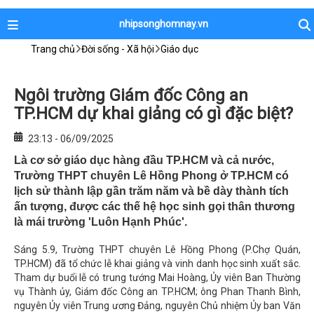
nhipsonghomnay.vn
Trang chủ
Đời sống - Xã hội
Giáo dục
Ngôi trường Giám đốc Công an
TP.HCM dự khai giảng có gì đặc biệt?
23:13 - 06/09/2025
Là cơ sở giáo dục hàng đầu TP.HCM và cả nước,
Trường THPT chuyên Lê Hồng Phong ở TP.HCM có
lịch sử thành lập gần trăm năm và bề dày thành tích
ấn tượng, được các thế hệ học sinh gọi thân thương
là mái trường 'Luôn Hạnh Phúc'.
Sáng 5.9, Trường THPT chuyên Lê Hồng Phong (P.Chợ Quán,
TP.HCM) đã tổ chức lễ khai giảng và vinh danh học sinh xuất sắc.
Tham dự buổi lễ có trung tướng Mai Hoàng, Ủy viên Ban Thường
vụ Thành ủy, Giám đốc Công an TP.HCM; ông Phan Thanh Bình,
nguyên Ủy viên Trung ương Đảng, nguyên Chủ nhiệm Ủy ban Văn