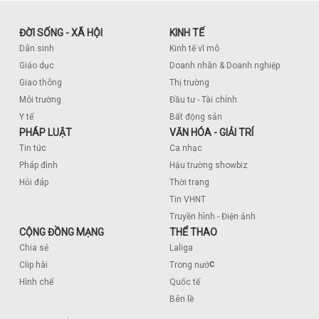
ĐỜI SỐNG - XÃ HỘI
KINH TẾ
Dân sinh
Kinh tế vĩ mô
Giáo dục
Doanh nhân & Doanh nghiệp
Giao thông
Thị trường
Môi trường
Đầu tư - Tài chính
Y tế
Bất động sản
PHÁP LUẬT
VĂN HÓA - GIẢI TRÍ
Tin tức
Ca nhạc
Pháp đình
Hậu trường showbiz
Hỏi đáp
Thời trang
Tin VHNT
Truyền hình - Điện ảnh
CỘNG ĐỒNG MẠNG
THỂ THAO
Chia sẻ
Laliga
c
Clip hài
Trong nướ
Hình chế
Quốc tế
Bên lề