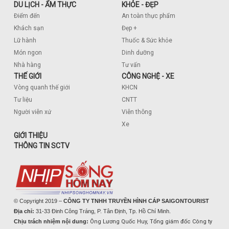
DU LỊCH - ẨM THỰC
KHỎE - ĐẸP
Điểm đến
An toàn thực phẩm
Khách sạn
Đẹp +
Lữ hành
Thuốc & Sức khỏe
Món ngon
Dinh dưỡng
Nhà hàng
Tư vấn
THẾ GIỚI
CÔNG NGHỆ - XE
Vòng quanh thế giới
KHCN
Tư liệu
CNTT
Người viễn xứ
Viễn thông
Xe
GIỚI THIỆU
THÔNG TIN SCTV
© Copyright 2019 –
CÔNG TY TNHH TRUYỀN HÌNH CÁP SAIGONTOURIST
Địa chỉ:
31-33 Đinh Công Tráng, P. Tân Định, Tp. Hồ Chí Minh.
Chịu trách nhiệm nội dung:
Ông Lương Quốc Huy, Tổng giám đốc Công ty