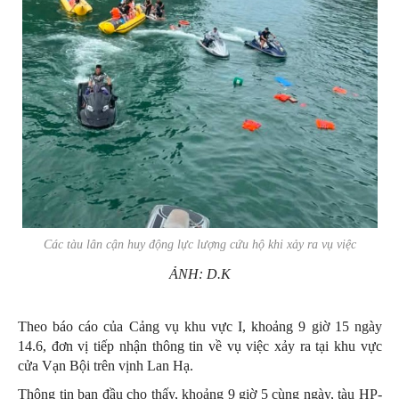
Các tàu lân cận huy động lực lượng cứu hộ khi xảy ra vụ việc
ẢNH: D.K
Theo báo cáo của Cảng vụ khu vực I, khoảng 9 giờ 15 ngày
14.6, đơn vị tiếp nhận thông tin về vụ việc xảy ra tại khu vực
cửa Vạn Bội trên vịnh Lan Hạ.
Thông tin ban đầu cho thấy, khoảng 9 giờ 5 cùng ngày, tàu HP-