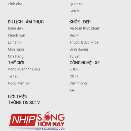
Hình chế
Quốc tế
Bên lề
DU LỊCH - ẨM THỰC
KHỎE - ĐẸP
Điểm đến
An toàn thực phẩm
Khách sạn
Đẹp +
Lữ hành
Thuốc & Sức khỏe
Món ngon
Dinh dưỡng
Nhà hàng
Tư vấn
THẾ GIỚI
CÔNG NGHỆ - XE
Vòng quanh thế giới
KHCN
Tư liệu
CNTT
Người viễn xứ
Viễn thông
Xe
GIỚI THIỆU
THÔNG TIN SCTV