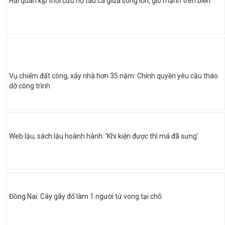
Hải quân kịp thời cứu hộ tàu cá giữa sóng lớn, gió mạnh trên biển
Vụ chiếm đất công, xây nhà hơn 35 năm: Chính quyền yêu cầu tháo
dỡ công trình
Web lậu, sách lậu hoành hành: 'Khi kiện được thì má đã sưng'
Đồng Nai: Cây gãy đổ làm 1 người tử vong tại chỗ