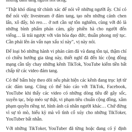
"Thật khó dùng từ chính xác để nói về những người ấy. Chỉ có
thể nói việc livestream ở đám tang, tạo nên những cảnh chen
lấn, xô đẩy, hò reo… ở nơi cần sự tôn nghiêm, cùng với đó là
những bình phẩm phản cảm, gây phiền hà cho người đến
viếng… là trái ngược với văn hóa đạo đức, thuần phong mỹ tục.
Cần phải lên án vấn nạn xấu xí này", vị này nói.
Để loại bỏ những hành vi phản cảm đã và đang tồn tại, thậm chí
có chiều hướng gia tăng này, thiết nghĩ đã đến lúc cộng đồng
mạng cần tẩy chay những kênh TikTok, YouTube kiếm tiền bất
chấp từ các video đám tang.
Có thể bấm hủy theo dõi nếu phát hiện các kênh đang trục lợi từ
các đám tang. Cũng có thể báo cáo với TikTok, Facebook,
YouTube khi thấy các video có những dòng tiêu đề gây sốc,
xuyên tạc, bóp méo sự thật, vi phạm tiêu chuẩn cộng đồng, xâm
phạm quyền riêng tư, hình ảnh cá nhân người khác… Chứ đừng
vì sự tò mò, hiếu kỳ mà vô tình cổ xúy cho những TikToker,
YouTuber bất nhẫn.
Với những TikToker, YouTuber đã từng hoặc đang có ý định