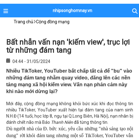
nhipsonghomnay.vn
Trang chủ
Cộng đồng mạng
Bất nhẫn vấn nạn 'kiếm view', trục lợi
từ những đám tang
04:44 - 31/05/2024
Nhiều TikToker, YouTuber bất chấp tất cả để "bu" vào
những đám tang nhằm quay video, đăng lên các nền
tảng mạng xã hội kiếm view. Vấn nạn phản cảm này
khi nào mới dừng lại?
Mới đây, cộng đồng mạng không khỏi bức xúc khi đọc thông tin
nhiều TikToker, YouTuber xuất hiện tại đám tang của nam sinh
N.H.Đ (14 tuổi, học lớp 8, ngụ tại Q.Long Biên, Hà Nội), nạn nhân bị
đánh chết não mà Báo
Thanh Niên
đã từng thông tin.
Dù người nhà của Đ. bức xúc, yêu cầu những "nhà sáng tạo nội
dung" rời khỏi đám tang nhưng một số TikToker, YouTuber vẫn