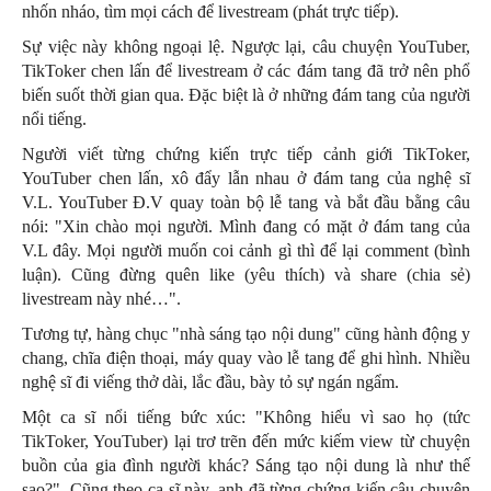
nhốn nháo, tìm mọi cách để livestream (phát trực tiếp).
Sự việc này không ngoại lệ. Ngược lại, câu chuyện YouTuber,
TikToker chen lấn để livestream ở các đám tang đã trở nên phổ
biến suốt thời gian qua. Đặc biệt là ở những đám tang của người
nổi tiếng.
Người viết từng chứng kiến trực tiếp cảnh giới TikToker,
YouTuber chen lấn, xô đẩy lẫn nhau ở đám tang của nghệ sĩ
V.L. YouTuber Đ.V quay toàn bộ lễ tang và bắt đầu bằng câu
nói: "Xin chào mọi người. Mình đang có mặt ở đám tang của
V.L đây. Mọi người muốn coi cảnh gì thì để lại comment (bình
luận). Cũng đừng quên like (yêu thích) và share (chia sẻ)
livestream này nhé…".
Tương tự, hàng chục "nhà sáng tạo nội dung" cũng hành động y
chang, chĩa điện thoại, máy quay vào lễ tang để ghi hình. Nhiều
nghệ sĩ đi viếng thở dài, lắc đầu, bày tỏ sự ngán ngẩm.
Một ca sĩ nổi tiếng bức xúc: "Không hiểu vì sao họ (tức
TikToker, YouTuber) lại trơ trẽn đến mức kiếm view từ chuyện
buồn của gia đình người khác? Sáng tạo nội dung là như thế
sao?". Cũng theo ca sĩ này, anh đã từng chứng kiến câu chuyện