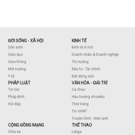
ĐỜI SỐNG - XÃ HỘI
KINH TẾ
Dân sinh
Kinh tế vĩ mô
Giáo dục
Doanh nhân & Doanh nghiệp
Giao thông
Thị trường
Môi trường
Đầu tư - Tài chính
Y tế
Bất động sản
PHÁP LUẬT
VĂN HÓA - GIẢI TRÍ
Tin tức
Ca nhạc
Pháp đình
Hậu trường showbiz
Hỏi đáp
Thời trang
Tin VHNT
Truyền hình - Điện ảnh
CỘNG ĐỒNG MẠNG
THỂ THAO
Chia sẻ
Laliga