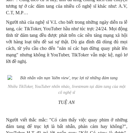
tương tự ở các đám tang của nhiều cố nghệ sĩ khác như: A.V,
C.T, M.P…
Người nhà của nghệ sĩ V.L cho biết trong những ngày diễn ra lễ
tang, các TikToker, YouTuber hầu như túc trực 24/24. Mọi động
tĩnh từ đám tang đều được phát trên các nền tảng mạng xã hội
với hàng loạt tiêu đề sai sự thật. Dù gia đình đã dùng đủ mọi
cách, từ yêu cầu cho đến "năn nỉ các bạn đừng quay phát lên
mạng" nhưng không ít YouTuber, TikToker vẫn mặc kệ, ngó lơ
lời đề nghị.
Nhiều TikToker, YouTuber nhốn nháo, livestream tại đám tang của một
cố nghệ sĩ
TUỆ AN
Người viết thắc mắc: "Có cảm thấy việc quay phim ở những
đám tang để trục lợi là bất nhẫn, phản cảm hay không?",
YouTuber H.T đã trả lời ngắn gọn: "Kệ! Có view là được".