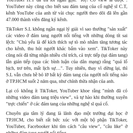
YouTuber này cũng cho biết sau đám tang của cố nghệ sĩ C.T,
kênh YouTube của anh từ vài chục người theo dõi đã lên gần
47.000 thành viên đăng ký kênh.
TikToker S.L không ngần ngại lý giải vì sao thường "sản xuất"
các video ở đám tang người nổi tiếng với những dòng tít sai
lệch: "Chủ yếu là để kích thích sự tò mò nhằm tăng tương tác
cho kênh, thu hút người khác bấm vào xem". TikToker này
cũng nói đã từng nhận nhiều chỉ trích, cả trực tiếp (tại đám tang)
lẫn gián tiếp (qua các bình luận của dân mạng) rằng "quá lố
bịch, trơ trẽn, mất lịch sự…". Tuy nhiên, thay vì dừng lại, thì
S.L vẫn chưa hề bỏ lỡ bất kỳ đám tang của người nổi tiếng nào
ở TP.HCM suốt 2 năm qua, như chính thừa nhận của anh.
Lại có không ít TikToker, YouTuber khoe rằng "mình đã có
những video đám tang triệu view", và tự hào khi thường xuyên
"trực chiến" ở các đám tang của những nghệ sĩ quá cố.
Chuyên gia tâm lý đang là lãnh đạo một trường đại học ở
TP.HCM, cho biết rất bức xúc với một bộ phận TikToker,
YouTuber, Facebooker khi tìm cách "câu view", "câu like" ở
những đám tang người nổi tiếng.