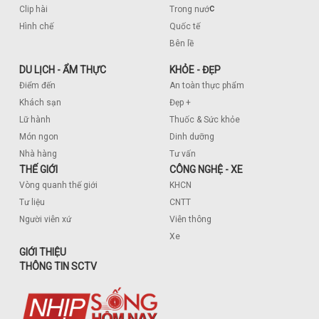
c
Clip hài
Trong nướ
Hình chế
Quốc tế
Bên lề
DU LỊCH - ẨM THỰC
KHỎE - ĐẸP
Điểm đến
An toàn thực phẩm
Khách sạn
Đẹp +
Lữ hành
Thuốc & Sức khỏe
Món ngon
Dinh dưỡng
Nhà hàng
Tư vấn
THẾ GIỚI
CÔNG NGHỆ - XE
Vòng quanh thế giới
KHCN
Tư liệu
CNTT
Người viễn xứ
Viễn thông
Xe
GIỚI THIỆU
THÔNG TIN SCTV