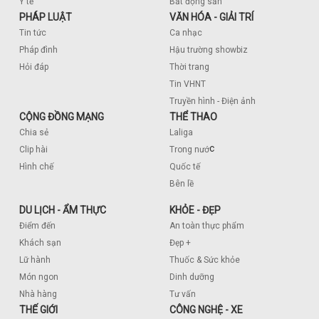
Y tế
Bất động sản
PHÁP LUẬT
VĂN HÓA - GIẢI TRÍ
Tin tức
Ca nhạc
Pháp đình
Hậu trường showbiz
Hỏi đáp
Thời trang
Tin VHNT
Truyền hình - Điện ảnh
CỘNG ĐỒNG MẠNG
THỂ THAO
Chia sẻ
Laliga
c
Clip hài
Trong nướ
Hình chế
Quốc tế
Bên lề
DU LỊCH - ẨM THỰC
KHỎE - ĐẸP
Điểm đến
An toàn thực phẩm
Khách sạn
Đẹp +
Lữ hành
Thuốc & Sức khỏe
Món ngon
Dinh dưỡng
Nhà hàng
Tư vấn
THẾ GIỚI
CÔNG NGHỆ - XE