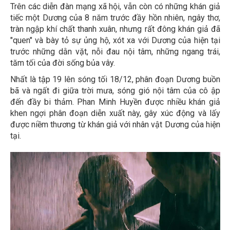
Trên các diễn đàn mạng xã hội, vẫn còn có những khán giả
tiếc một Dương của 8 năm trước đầy hồn nhiên, ngây thơ,
tràn ngập khí chất thanh xuân, nhưng rất đông khán giả đã
"quen" và bày tỏ sự ủng hộ, xót xa với Dương của hiện tại
trước những dằn vặt, nỗi đau nội tâm, những ngang trái,
tăm tối của đời sống bủa vây.
Nhất là tập 19 lên sóng tối 18/12, phân đoạn Dương buồn
bã và ngất đi giữa trời mưa, sóng gió nội tâm của cô ập
đến đầy bi thảm. Phan Minh Huyền được nhiều khán giả
khen ngợi phân đoạn diễn xuất này, gây xúc động và lấy
được niềm thương từ khán giả với nhân vật Dương của hiện
tại.