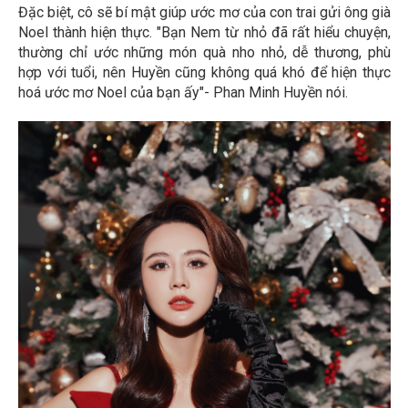
Đặc biệt, cô sẽ bí mật giúp ước mơ của con trai gửi ông già
Noel thành hiện thực. "Bạn Nem từ nhỏ đã rất hiểu chuyện,
thường chỉ ước những món quà nho nhỏ, dễ thương, phù
hợp với tuổi, nên Huyền cũng không quá khó để hiện thực
hoá ước mơ Noel của bạn ấy"- Phan Minh Huyền nói.