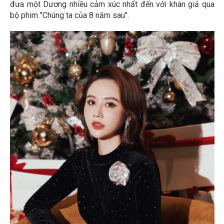
đưa một Dương nhiều cảm xúc nhất đến với khán giả qua
bộ phim "Chúng ta của 8 năm sau".