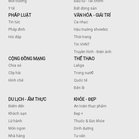
Môi trường
Đầu tư - Tài chính
Y tế
Bất động sản
PHÁP LUẬT
VĂN HÓA - GIẢI TRÍ
Tin tức
Ca nhạc
Pháp đình
Hậu trường showbiz
Hỏi đáp
Thời trang
Tin VHNT
Truyền hình - Điện ảnh
CỘNG ĐỒNG MẠNG
THỂ THAO
Chia sẻ
Laliga
c
Clip hài
Trong nướ
Hình chế
Quốc tế
Bên lề
DU LỊCH - ẨM THỰC
KHỎE - ĐẸP
Điểm đến
An toàn thực phẩm
Khách sạn
Đẹp +
Lữ hành
Thuốc & Sức khỏe
Món ngon
Dinh dưỡng
Nhà hàng
Tư vấn