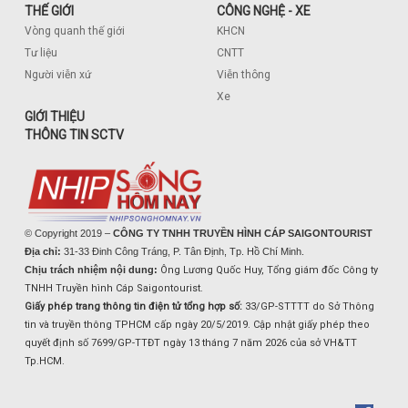
THẾ GIỚI
CÔNG NGHỆ - XE
Vòng quanh thế giới
KHCN
Tư liệu
CNTT
Người viễn xứ
Viễn thông
Xe
GIỚI THIỆU
THÔNG TIN SCTV
© Copyright 2019 –
CÔNG TY TNHH TRUYỀN HÌNH CÁP SAIGONTOURIST
Địa chỉ:
31-33 Đinh Công Tráng, P. Tân Định, Tp. Hồ Chí Minh.
Chịu trách nhiệm nội dung:
Ông Lương Quốc Huy, Tổng giám đốc Công ty
TNHH Truyền hình Cáp Saigontourist.
Giấy phép trang thông tin điện tử tổng hợp số:
33/GP-STTTT do Sở Thông
tin và truyền thông TPHCM cấp ngày 20/5/2019. Cập nhật giấy phép theo
quyết định số 7699/GP-TTĐT ngày 13 tháng 7 năm 2026 của sở VH&TT
Tp.HCM.