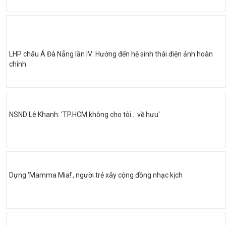
LHP châu Á Đà Nẵng lần IV: Hướng đến hệ sinh thái điện ảnh hoàn
chỉnh
NSND Lê Khanh: 'TP.HCM không cho tôi… về hưu'
Dựng 'Mamma Mia!', người trẻ xây cộng đồng nhạc kịch