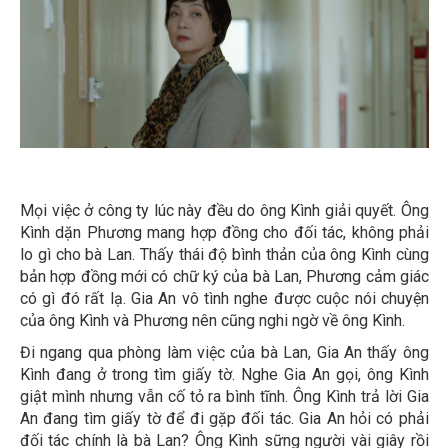
Mọi việc ở công ty lúc này đều do ông Kình giải quyết. Ông
Kình dặn Phương mang hợp đồng cho đối tác, không phải
lo gì cho bà Lan. Thấy thái độ bình thản của ông Kình cùng
bản hợp đồng mới có chữ ký của bà Lan, Phương cảm giác
có gì đó rất lạ. Gia An vô tình nghe được cuộc nói chuyện
của ông Kình và Phương nên cũng nghi ngờ về ông Kình.
Đi ngang qua phòng làm việc của bà Lan, Gia An thấy ông
Kình đang ở trong tìm giấy tờ. Nghe Gia An gọi, ông Kình
giật mình nhưng vẫn cố tỏ ra bình tĩnh. Ông Kình trả lời Gia
An đang tìm giấy tờ để đi gặp đối tác. Gia An hỏi có phải
đối tác chính là bà Lan? Ông Kình sững người vài giây rồi