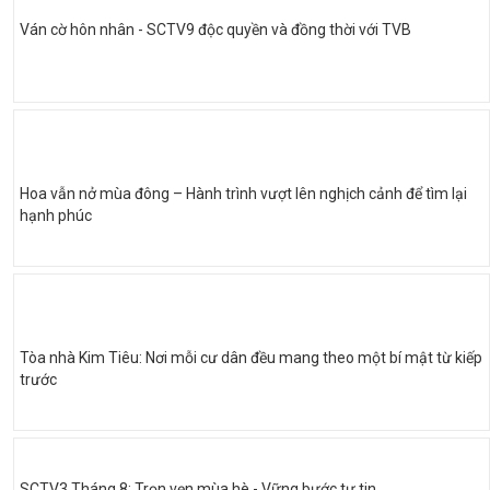
Ván cờ hôn nhân - SCTV9 độc quyền và đồng thời với TVB
Hoa vẫn nở mùa đông – Hành trình vượt lên nghịch cảnh để tìm lại
hạnh phúc
Tòa nhà Kim Tiêu: Nơi mỗi cư dân đều mang theo một bí mật từ kiếp
trước
SCTV3 Tháng 8: Trọn vẹn mùa hè - Vững bước tự tin