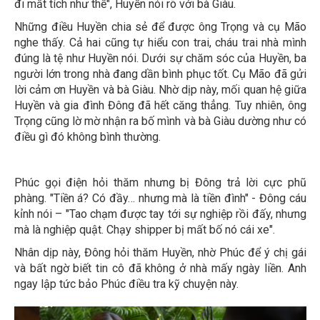
đi mất tích như thế", Huyền nói rõ với bà Giàu.
Những điều Huyền chia sẻ để được ông Trọng và cụ Mão
nghe thấy. Cả hai cũng tự hiểu con trai, cháu trai nhà mình
đúng là tệ như Huyền nói. Dưới sự chăm sóc của Huyền, ba
người lớn trong nhà đang dần bình phục tốt. Cụ Mão đã gửi
lời cảm ơn Huyền và bà Giàu. Nhờ dịp này, mối quan hệ giữa
Huyền và gia đình Đông đã hết căng thẳng. Tuy nhiên, ông
Trọng cũng lờ mờ nhận ra bố mình và bà Giàu dường như có
điều gì đó không bình thường.
Phúc gọi điện hỏi thăm nhưng bị Đông trả lời cực phũ
phàng. "Tiền á? Có đầy… nhưng mà là tiền đình" - Đông cáu
kỉnh nói – "Tao chạm được tay tới sự nghiệp rồi đấy, nhưng
mà là nghiệp quật. Chạy shipper bị mất bố nó cái xe".
Nhân dịp này, Đông hỏi thăm Huyền, nhờ Phúc để ý chị gái
và bất ngờ biết tin cô đã không ở nhà mấy ngày liền. Anh
ngay lập tức bảo Phúc điều tra kỹ chuyện này.