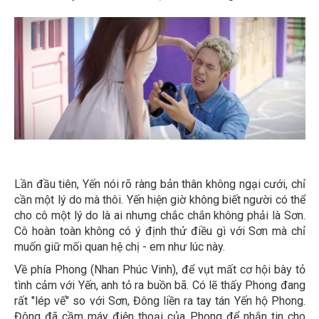
Lần đầu tiên, Yến nói rõ ràng bản thân không ngại cưới, chỉ
cần một lý do mà thôi. Yến hiện giờ không biết người có thể
cho cô một lý do là ai nhưng chắc chắn không phải là Sơn.
Cô hoàn toàn không có ý định thử điều gì với Sơn mà chỉ
muốn giữ mối quan hệ chị - em như lúc này.
Về phía Phong (Nhan Phúc Vinh), để vụt mất cơ hội bày tỏ
tình cảm với Yến, anh tỏ ra buồn bã. Có lẽ thấy Phong đang
rất "lép vế" so với Sơn, Đông liền ra tay tán Yến hộ Phong.
Đông đã cầm máy điện thoại của Phong để nhắn tin cho