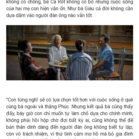
không có chồng, bé Cà Rốt không có bố nhưng cuộc sống
của hai mẹ con hiện vẫn ổn. Như bà Giàu cả đời không cần
dựa dẫm vào người đàn ông nào vẫn tốt.
"Con từng nghĩ sẽ có lựa chọn tốt hơn với cuộc sống ở quê
cùng bà ngoài và thằng Phúc. Nhưng kết quả bà cũng thấy
đấy, bây giờ con chỉ muốn tự làm chỗ dựa cho chính mình,
không phải hồi hộp chờ đợi bất kỳ ai, cũng không thể để
bản thân dính dáng đến người đàn ông không biết tự lập,
còn vô trách nhiệm, vì thứ tình cảm mơ hồ mà bỏ gia đình