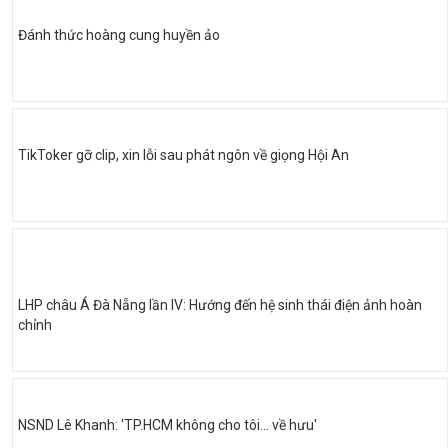
Đánh thức hoàng cung huyền ảo
TikToker gỡ clip, xin lỗi sau phát ngôn về giọng Hội An
LHP châu Á Đà Nẵng lần IV: Hướng đến hệ sinh thái điện ảnh hoàn
chỉnh
NSND Lê Khanh: 'TP.HCM không cho tôi… về hưu'