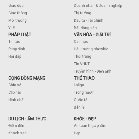
Giáo dục
Doanh nhân & Doanh nghiệp
Giao thông
Thị trường
Môi trường
Đầu tư - Tài chính
Y tế
Bất động sản
PHÁP LUẬT
VĂN HÓA - GIẢI TRÍ
Tin tức
Ca nhạc
Pháp đình
Hậu trường showbiz
Hỏi đáp
Thời trang
Tin VHNT
Truyền hình - Điện ảnh
CỘNG ĐỒNG MẠNG
THỂ THAO
Chia sẻ
Laliga
c
Clip hài
Trong nướ
Hình chế
Quốc tế
Bên lề
DU LỊCH - ẨM THỰC
KHỎE - ĐẸP
Điểm đến
An toàn thực phẩm
Khách sạn
Đẹp +