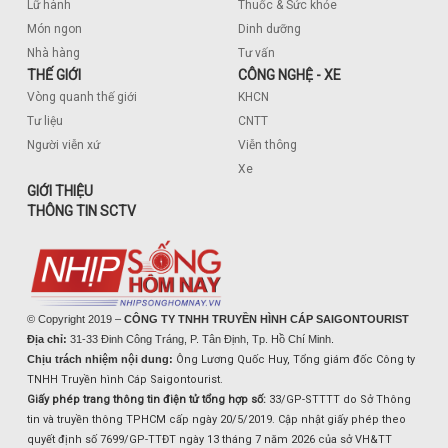
Lữ hành
Thuốc & Sức khỏe
Món ngon
Dinh dưỡng
Nhà hàng
Tư vấn
THẾ GIỚI
CÔNG NGHỆ - XE
Vòng quanh thế giới
KHCN
Tư liệu
CNTT
Người viễn xứ
Viễn thông
Xe
GIỚI THIỆU
THÔNG TIN SCTV
© Copyright 2019 –
CÔNG TY TNHH TRUYỀN HÌNH CÁP SAIGONTOURIST
Địa chỉ:
31-33 Đinh Công Tráng, P. Tân Định, Tp. Hồ Chí Minh.
Chịu trách nhiệm nội dung:
Ông Lương Quốc Huy, Tổng giám đốc Công ty
TNHH Truyền hình Cáp Saigontourist.
Giấy phép trang thông tin điện tử tổng hợp số:
33/GP-STTTT do Sở Thông
tin và truyền thông TPHCM cấp ngày 20/5/2019. Cập nhật giấy phép theo
quyết định số 7699/GP-TTĐT ngày 13 tháng 7 năm 2026 của sở VH&TT