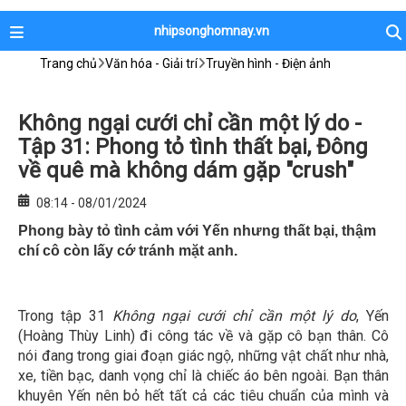
nhipsonghomnay.vn
Trang chủ
Văn hóa - Giải trí
Truyền hình - Điện ảnh
Không ngại cưới chỉ cần một lý do -
Tập 31: Phong tỏ tình thất bại, Đông
về quê mà không dám gặp "crush"
08:14 - 08/01/2024
Phong bày tỏ tình cảm với Yến nhưng thất bại, thậm
chí cô còn lấy cớ tránh mặt anh.
Trong tập 31
Không ngại cưới chỉ cần một lý do
, Yến
(Hoàng Thùy Linh) đi công tác về và gặp cô bạn thân. Cô
nói đang trong giai đoạn giác ngộ, những vật chất như nhà,
xe, tiền bạc, danh vọng chỉ là chiếc áo bên ngoài. Bạn thân
khuyên Yến nên bỏ hết tất cả các tiêu chuẩn của mình và