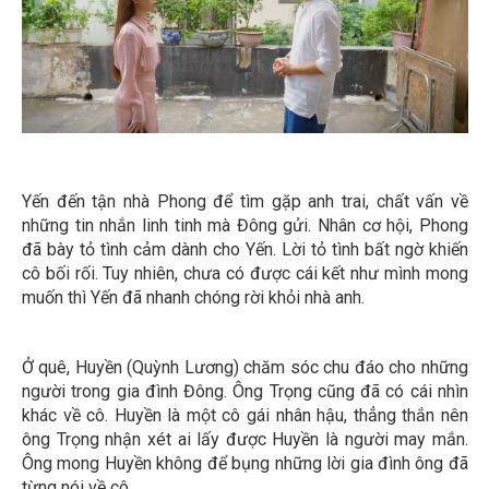
Yến đến tận nhà Phong để tìm gặp anh trai, chất vấn về
những tin nhắn linh tinh mà Đông gửi. Nhân cơ hội, Phong
đã bày tỏ tình cảm dành cho Yến. Lời tỏ tình bất ngờ khiến
cô bối rối. Tuy nhiên, chưa có được cái kết như mình mong
muốn thì Yến đã nhanh chóng rời khỏi nhà anh.
Ở quê, Huyền (Quỳnh Lương) chăm sóc chu đáo cho những
người trong gia đình Đông. Ông Trọng cũng đã có cái nhìn
khác về cô. Huyền là một cô gái nhân hậu, thẳng thắn nên
ông Trọng nhận xét ai lấy được Huyền là người may mắn.
Ông mong Huyền không để bụng những lời gia đình ông đã
từng nói về cô.