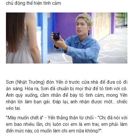
chủ động thể hiện tình cảm.
Sơn (Nhật Trường) đón Yến ở trước cửa nhà để đưa cô đi
ăn sáng. Hóa ra, Sơn đã chuẩn bị mọi thứ để tỏ tình với cô.
Anh quỳ xuống, cầm nhẫn để bày tỏ tình cảm, mong Yến
nhận lời làm bạn gái. Đáp lại, anh nhận được một... chiếc
véo tai.
"Mày muốn chết à" - Yến thẳng thắn từ chối - "Chị đã nói với
em bao nhiêu lần, chị luôn coi em là em trai, em phải làm
đến mức này, có muốn làm chị em nữa không?".