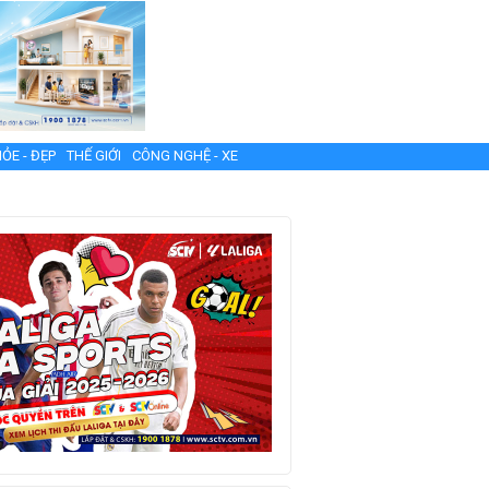
ỎE - ĐẸP
THẾ GIỚI
CÔNG NGHỆ - XE