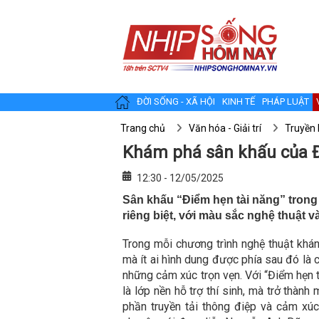
ĐỜI SỐNG - XÃ HỘI
KINH TẾ
PHÁP LUẬT
Trang chủ
Văn hóa - Giải trí
Truyền 
Khám phá sân khấu của Đ
12:30 - 12/05/2025
Sân khấu “Điểm hẹn tài năng” trong 
riêng biệt, với màu sắc nghệ thuật 
Trong mỗi chương trình nghệ thuật khán
mà ít ai hình dung được phía sau đó là 
những cảm xúc trọn vẹn. Với “Điểm hẹn 
là lớp nền hỗ trợ thí sinh, mà trở thàn
phần truyền tải thông điệp và cảm xú