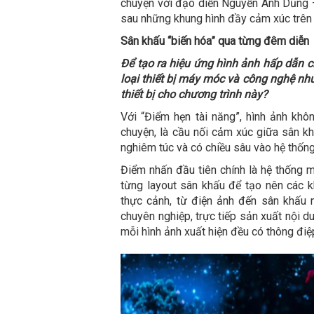
chuyện với đạo diễn Nguyễn Anh Dũng – 
sau những khung hình đầy cảm xúc trên
Sân khấu “biến hóa” qua từng đêm diễn
Để tạo ra hiệu ứng hình ảnh hấp dẫn c
loại thiết bị máy móc và công nghệ như
thiết bị cho chương trình này?
Với “Điểm hẹn tài năng”, hình ảnh khô
chuyện, là cầu nối cảm xúc giữa sân kh
nghiêm túc và có chiều sâu vào hệ thống 
Điểm nhấn đầu tiên chính là hệ thống m
từng layout sân khấu để tạo nên các k
thực cảnh, từ điện ảnh đến sân khấu nh
chuyên nghiệp, trực tiếp sản xuất nội d
mỗi hình ảnh xuất hiện đều có thông điệp