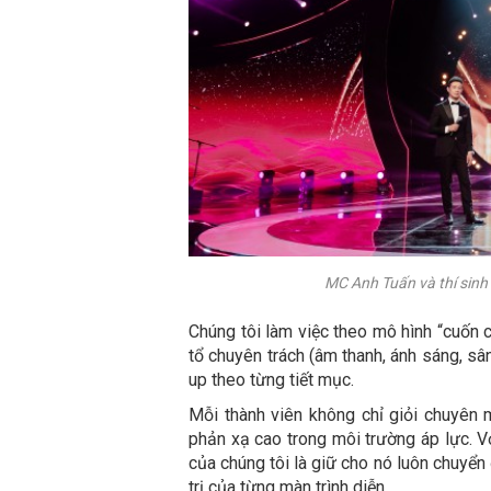
MC Anh Tuấn và thí sinh
Chúng tôi làm việc theo mô hình “cuốn ch
tổ chuyên trách (âm thanh, ánh sáng, sân
up theo từng tiết mục.
Mỗi thành viên không chỉ giỏi chuyên
phản xạ cao trong môi trường áp lực. Vớ
của chúng tôi là giữ cho nó luôn chuyển
trị của từng màn trình diễn.