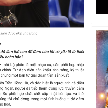
luôn được ekip chú trọng
c
p đã làm thế nào để đảm bảo tất cả yếu tố từ thiết
đều hoàn hảo?
– mỗi bộ phận là một nhạc cụ, cần phối hợp nhịp
chỉnh. Từ đạo diễn sân khấu, ánh sáng, kỹ thuật
 chung một bàn từ giai đoạn tiền sản xuất.
n Trần Hồng Hà, và đặc biệt là người anh cả điều
g Ngàn, người đã tiếp thêm động lực, truyền cảm
i.
Sự phối hợp chặt chẽ, cập nhật liên tục, và thử
úng tôi chủ động trong mọi tình huống – để đêm
ng hoa.