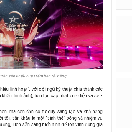
 trên sân khấu của Điểm hẹn tài năng
iếu linh hoạt”, với đội ngũ kỹ thuật chia thành các
 khấu, hình ảnh), liên tục cập nhật cue diễn và set-
 môn, mà còn cần có tư duy sáng tạo và khả năng
i tôi, sân khấu là một “sinh thể” sống và nhiệm vụ
 động, luôn sẵn sàng biến hình để tôn vinh đúng giá