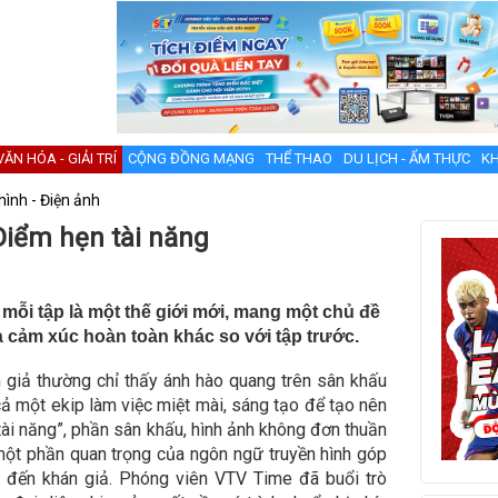
VĂN HÓA - GIẢI TRÍ
CỘNG ĐỒNG MẠNG
THỂ THAO
DU LỊCH - ẨM THỰC
KH
hình - Điện ảnh
iểm hẹn tài năng
mỗi tập là một thế giới mới, mang một chủ đề
và cảm xúc hoàn toàn khác so với tập trước.
 giả thường chỉ thấy ánh hào quang trên sân khấu
cả một ekip làm việc miệt mài, sáng tạo để tạo nên
tài năng”, phần sân khấu, hình ảnh không đơn thuần
h một phần quan trọng của ngôn ngữ truyền hình góp
c đến khán giả. Phóng viên VTV Time đã buổi trò