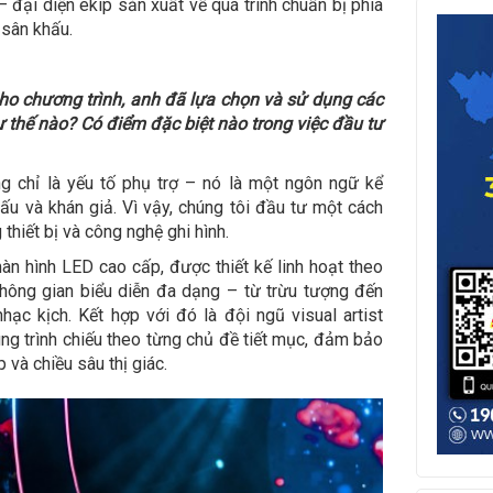
đại diện ekip sản xuất về quá trình chuẩn bị phía
 sân khấu.
ho chương trình, anh đã lựa chọn và sử dụng các
 thế nào? Có điểm đặc biệt nào trong việc đầu tư
ng chỉ là yếu tố phụ trợ – nó là một ngôn ngữ kể
ấu và khán giả. Vì vậy, chúng tôi đầu tư một cách
thiết bị và công nghệ ghi hình.
àn hình LED cao cấp, được thiết kế linh hoạt theo
hông gian biểu diễn đa dạng – từ trừu tượng đến
ạc kịch. Kết hợp với đó là đội ngũ visual artist
ung trình chiếu theo từng chủ đề tiết mục, đảm bảo
 và chiều sâu thị giác.