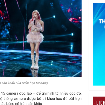
n sân khấu của Điểm hẹn tài năng
15 camera độc lập – để ghi hình từ nhiều góc độ,
Hệ thống camera được bố trí khoa học để bắt trọn
hắc bùng nổ trên sân khấu.