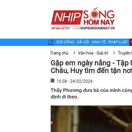
ĐỜI SỐNG - XÃ HỘI
KINH TẾ
PHÁP LUẬT
Trang chủ
Văn hóa - Giải trí
Truyền 
Gặp em ngày nắng - Tập 
Châu, Huy tìm đến tận nơ
10:58 - 24/02/2024
Thấy Phương đưa bà của mình cùng
định đi theo.