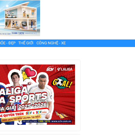
ỎE - ĐẸP
THẾ GIỚI
CÔNG NGHỆ - XE