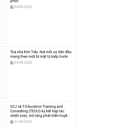
phúc
04-08-2026
Tòa nhà Kim Tiêu: Nơi mỗi cư dân đều
mang theo một bí mật từ kiếp trước
04-08-2026
SCJ và T-Education Training and
Consulting (TEDU) ký kết hợp tác
chiến lược, mở rộng phát triển truyền
thông và giáo dục
01-08-2026