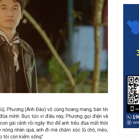
 Tú), Phương (Anh Đào) vô cùng hoang mang, bán tín
 đùa mình. Bực tức vì điều này, Phương gọi điện và
con gái rảnh rỗi ngây thơ để anh trêu đùa mất thời
y nông nhàn quá, anh đi mà chăm sóc lũ chó, mèo,
ho tôi còn kiếm sống".