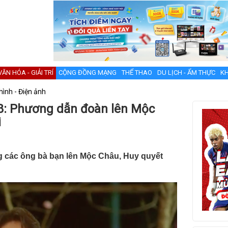
VĂN HÓA - GIẢI TRÍ
CỘNG ĐỒNG MẠNG
THỂ THAO
DU LỊCH - ẨM THỰC
KH
hình - Điện ảnh
8: Phương dẫn đoàn lên Mộc
i
 các ông bà bạn lên Mộc Châu, Huy quyết