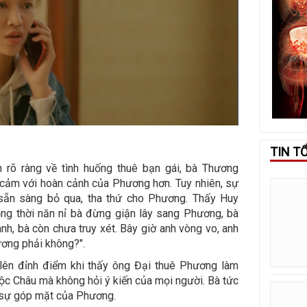
TIN T
h rõ ràng về tình huống thuê bạn gái, bà Thương
ảm với hoàn cảnh của Phương hơn. Tuy nhiên, sự
ẵn sàng bỏ qua, tha thứ cho Phương. Thấy Huy
ồng thời năn nỉ bà đừng giận lây sang Phương, bà
nh, bà còn chưa truy xét. Bây giờ anh vòng vo, anh
ương phải không?".
lên đỉnh điểm khi thấy ông Đại thuê Phương làm
ộc Châu mà không hỏi ý kiến của mọi người. Bà tức
ó sự góp mặt của Phương.