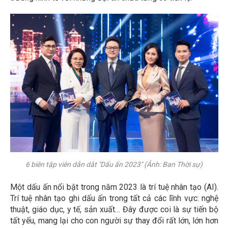
6 biên tập viên dẫn dắt "Dấu ấn 2023" (Ảnh: Ban Thời sự)
Một dấu ấn nổi bật trong năm 2023 là trí tuệ nhân tạo (AI).
Trí tuệ nhân tạo ghi dấu ấn trong tất cả các lĩnh vực: nghệ
thuật, giáo dục, y tế, sản xuất… Đây được coi là sự tiến bộ
tất yếu, mang lại cho con người sự thay đổi rất lớn, lớn hơn