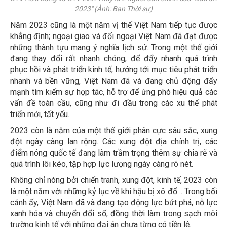
2023" (Ảnh: Ban Thời sự)
Năm 2023 cũng là một năm vị thế Việt Nam tiếp tục được
khẳng định; ngoại giao và đối ngoại Việt Nam đã đạt được
những thành tựu mang ý nghĩa lịch sử. Trong một thế giới
đang thay đổi rất nhanh chóng, để đẩy nhanh quá trình
phục hồi và phát triển kinh tế, hướng tới mục tiêu phát triển
nhanh và bền vững, Việt Nam đã và đang chủ động đẩy
mạnh tìm kiếm sự hợp tác, hỗ trợ để ứng phó hiệu quả các
vấn đề toàn cầu, cũng như đi đầu trong các xu thế phát
triển mới, tất yếu.
2023 còn là năm của một thế giới phân cực sâu sắc, xung
đột ngày càng lan rộng. Các xung đột địa chính trị, các
điểm nóng quốc tế đang làm trầm trọng thêm sự chia rẽ và
quá trình lôi kéo, tập hợp lực lượng ngày càng rõ nét.
Không chỉ nóng bởi chiến tranh, xung đột, kinh tế, 2023 còn
là một năm với những kỷ lục về khí hậu bị xô đổ… Trong bối
cảnh ấy, Việt Nam đã và đang tạo động lực bứt phá, nỗ lực
xanh hóa và chuyển đổi số, đồng thời làm trong sạch môi
trường kinh tế với những đại án chưa từng có tiền lệ.