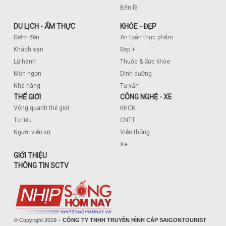
Bên lề
DU LỊCH - ẨM THỰC
KHỎE - ĐẸP
Điểm đến
An toàn thực phẩm
Khách sạn
Đẹp +
Lữ hành
Thuốc & Sức khỏe
Món ngon
Dinh dưỡng
Nhà hàng
Tư vấn
THẾ GIỚI
CÔNG NGHỆ - XE
Vòng quanh thế giới
KHCN
Tư liệu
CNTT
Người viễn xứ
Viễn thông
Xe
GIỚI THIỆU
THÔNG TIN SCTV
© Copyright 2019 –
CÔNG TY TNHH TRUYỀN HÌNH CÁP SAIGONTOURIST