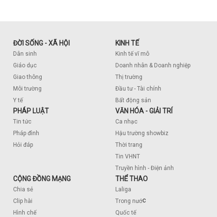
ĐỜI SỐNG - XÃ HỘI
KINH TẾ
Dân sinh
Kinh tế vĩ mô
Giáo dục
Doanh nhân & Doanh nghiệp
Giao thông
Thị trường
Môi trường
Đầu tư - Tài chính
Y tế
Bất động sản
PHÁP LUẬT
VĂN HÓA - GIẢI TRÍ
Tin tức
Ca nhạc
Pháp đình
Hậu trường showbiz
Hỏi đáp
Thời trang
Tin VHNT
Truyền hình - Điện ảnh
CỘNG ĐỒNG MẠNG
THỂ THAO
Chia sẻ
Laliga
c
Clip hài
Trong nướ
Hình chế
Quốc tế