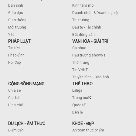
Dân sinh
Kinh tế vĩ mô
Giáo dục
Doanh nhân & Doanh nghiệp
Giao thông
Thị trường
Môi trường
Đầu tư - Tài chính
Y tế
Bất động sản
PHÁP LUẬT
VĂN HÓA - GIẢI TRÍ
Tin tức
Ca nhạc
Pháp đình
Hậu trường showbiz
Hỏi đáp
Thời trang
Tin VHNT
Truyền hình - Điện ảnh
CỘNG ĐỒNG MẠNG
THỂ THAO
Chia sẻ
Laliga
c
Clip hài
Trong nướ
Hình chế
Quốc tế
Bên lề
DU LỊCH - ẨM THỰC
KHỎE - ĐẸP
Điểm đến
An toàn thực phẩm