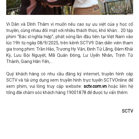
Vi Dân và Dĩnh Thâm vì muốn nêu cao sự ưu việt của y học cổ
truyền, cùng nhau đối mặt với nhiều thách thức, khó khăn... 20 tập
phim “Bác sĩ nghĩa hiệp”, phát sóng lần đầu tiên tại Việt Nam vào
lúc 19h từ ngày 08/9/2025, trên kênh SCTV9. Dàn diễn viên tham
gia trong phim: Trần Hào, Trương Hy Văn, Đinh Tử Lãng, Đàm Khải
Kỳ, Lưu Bội Nguyệt, Mã Quán Đông, Lư Uyển Nhân, Trịnh Tử
Thành, Giang Hân Yến,...
Quý khách hàng có nhu cầu đăng ký internet, truyền hình cáp
SCTV và tải ứng dụng xem truyền hình trực tuyến SCTVOnline để
xem phim, vui lòng truy cập website:
sctv.com.vn
hoặc liên hệ
tổng đài chăm sóc khách hàng 19001878 để được tư vấn thêm.
SCTV