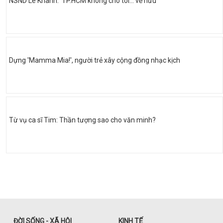
NSND Lê Khanh: 'TP.HCM không cho tôi… về hưu'
Dựng 'Mamma Mia!', người trẻ xây cộng đồng nhạc kịch
Từ vụ ca sĩ Tim: Thần tượng sao cho văn minh?
ĐỜI SỐNG - XÃ HỘI
KINH TẾ