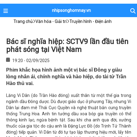
nhipsonghomnay.vn
Trang chủ
Văn hóa - Giải trí
Truyền hình - Điện ảnh
Bác sĩ nghĩa hiệp: SCTV9 lần đầu tiên
phát sóng tại Việt Nam
19:20 - 02/09/2025
Phim khắc họa hình ảnh một vị bác sĩ Đông y giàu
lòng nhân ái, chính nghĩa và hào hiệp, do tài tử Trần
Hào thủ vai.
Lăng Vi Dân (do Trần Hào đóng) xuất thân từ một thế gia trong
ngành dầu Đông dược. Dù được giáo dục ở phương Tây, nhưng Vi
Dân lại đam mê Thái Cực Quyền và nghệ thuật bắn cung truyền
thống Trung Hoa. Anh tin tưởng dầu xoa bóp gia truyền có thể
thông kinh lạc, ngừa bệnh tật. Sau khi cha anh qua đời, xưởng
thuốc của gia tộc do cậu anh là Đặng Lực Đồ (do Trịnh Tử Thành
đóng) tiếp quản. Vi Dân từ đó tự tạo lập thương hiệu mới, lấy tên