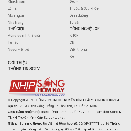
Khách sạn
Đẹp +
Lữ hành
Thuốc & Sức khỏe
Món ngon
Dinh dưỡng
Nhà hàng
Tư vấn
THẾ GIỚI
CÔNG NGHỆ - XE
Vòng quanh thế giới
KHCN
Tư liệu
CNTT
Người viễn xứ
Viễn thông
Xe
GIỚI THIỆU
THÔNG TIN SCTV
© Copyright 2019 –
CÔNG TY TNHH TRUYỀN HÌNH CÁP SAIGONTOURIST
Địa chỉ:
31-33 Đinh Công Tráng, P. Tân Định, Tp. Hồ Chí Minh.
Chịu trách nhiệm nội dung:
Ông Lương Quốc Huy, Tổng giám đốc Công ty
TNHH Truyền hình Cáp Saigontourist.
Giấy phép trang thông tin điện tử tổng hợp số:
33/GP-STTTT do Sở Thông
tin và truyền thông TPHCM cấp ngày 20/5/2019. Cập nhật giấy phép theo