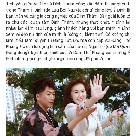
Tình yêu giữa Vi Dân và Dĩnh Thâm càng sâu đậm thì sự ghen tị
trong Thẩm Ỷ Đình (do Lưu Bội Nguyệt đóng) càng lớn. Ỷ Đình là
bạn thân và cũng là đồng nghiệp của Dĩnh Thâm. Bề ngoài luôn tỏ
ra chu đáo, quan tâm Dĩnh Thâm, nhưng thực chất, Ỷ Đình lại
nhiều lần đâm sau lưng, giành khách hàng với bạn mình. Ỷ Đình
xem vẻ đẹp nữ tính của mình là “công cụ kiếm tiền”. Cô không chỉ
làm “tiểu tam” quyến rũ Đặng Lực Đồ, mà còn cặp với Đặng Thế
Khang. Cô còn lợi dụng tình cảm của Lương Ngạn Tổ (do Mã Quán
Đông đóng), bạn thân thiết của Vi Dân. Thế Khang coi thường Ỷ
Đình nhưng lại ngọt nhạt xúi giục cô cùng đối phó Vi Dân.