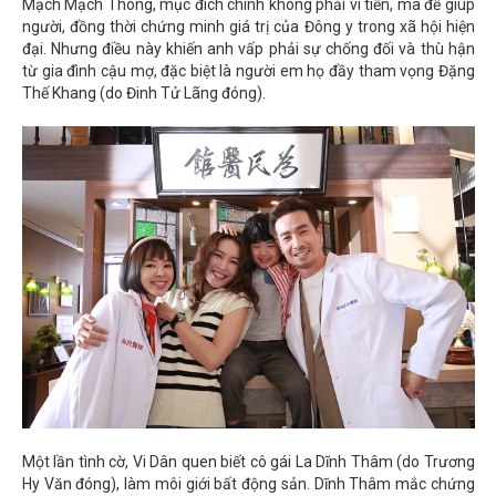
Mạch Mạch Thông, mục đích chính không phải vì tiền, mà để giúp
người, đồng thời chứng minh giá trị của Đông y trong xã hội hiện
đại. Nhưng điều này khiến anh vấp phải sự chống đối và thù hận
từ gia đình cậu mợ, đặc biệt là người em họ đầy tham vọng Đặng
Thế Khang (do Đinh Tử Lãng đóng).
Một lần tình cờ, Vi Dân quen biết cô gái La Dĩnh Thâm (do Trương
Hy Văn đóng), làm môi giới bất động sản. Dĩnh Thâm mắc chứng