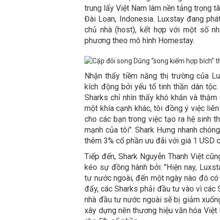
trung lấy Việt Nam làm nền tảng trọng 
Đài Loan, Indonesia. Luxstay đang phát
chủ nhà (host), kết hợp với một số nh
phương theo mô hình Homestay.
Nhận thấy tiềm năng thị trường của Lux
kích động bởi yếu tố tinh thần dân tộc
Sharks chỉ nhìn thấy khó khăn và thậm 
một khía cạnh khác, tôi đồng ý việc liê
cho các bạn trong việc tạo ra hệ sinh th
mạnh của tôi". Shark Hưng nhanh chóng
thêm 3% cổ phần ưu đãi với giá 1 USD ch
Tiếp đến, Shark Nguyễn Thanh Việt cũn
kéo sự đồng hành bởi: "Hiện nay, Luxst
tư nước ngoài, đến một ngày nào đó có 
đấy, các Sharks phải đầu tư vào vì các 
nhà đầu tư nước ngoài sẽ bị giảm xuốn
xây dựng nên thương hiệu văn hóa Việt 