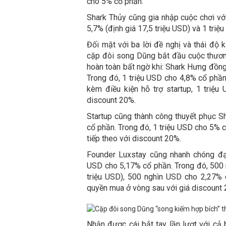
cho 5% cổ phần.
Shark Thủy cũng gia nhập cuộc chơi với
5,7% (định giá 17,5 triệu USD) và 1 tri
Đối mặt với ba lời đề nghị và thái độ 
cặp đôi song Dũng bắt đầu cuộc thương 
hoàn toàn bất ngờ khi: Shark Hưng đồng
Trong đó, 1 triệu USD cho 4,8% cổ phầ
kèm điều kiện hỗ trợ startup, 1 triệ
discount 20%.
Startup cũng thành công thuyết phục S
cổ phần. Trong đó, 1 triệu USD cho 5% 
tiếp theo với discount 20%.
Founder Luxstay cũng nhanh chóng đạ
USD cho 5,17% cổ phần. Trong đó, 500 
triệu USD), 500 nghìn USD cho 2,27% c
quyền mua ở vòng sau với giá discount
Nhận được cái bắt tay lần lượt với cả 