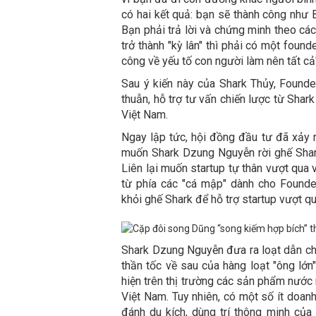
có hai kết quả: bạn sẽ thành công như 
Bạn phải trả lời và chứng minh theo cá
trở thành "kỳ lân" thì phải có một founde
công về yếu tố con người làm nên tất cả
Sau ý kiến này của Shark Thủy, Founde
thuẫn, hỗ trợ tư vấn chiến lược từ Sha
Việt Nam.
Ngay lập tức, hội đồng đầu tư đã xảy 
muốn Shark Dzung Nguyễn rời ghế Shark
Liên lại muốn startup tự thân vượt qua
từ phía các "cá mập" dành cho Founde
khỏi ghế Shark để hỗ trợ startup vượt q
Shark Dzung Nguyễn đưa ra loạt dẫn c
thần tốc về sau của hàng loạt "ông lớn
hiện trên thị trường các sản phẩm nước
Việt Nam. Tuy nhiên, có một số ít doan
đánh du kích, dùng trí thông minh của 