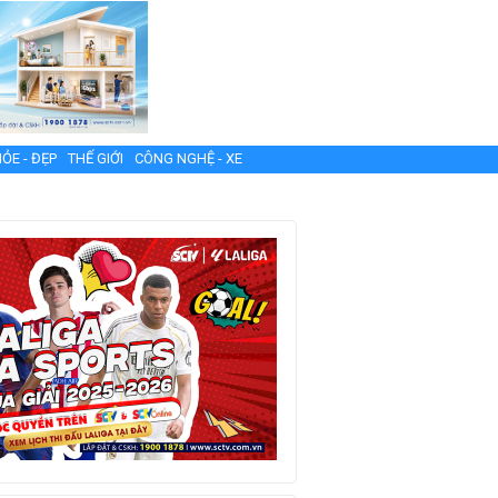
ỎE - ĐẸP
THẾ GIỚI
CÔNG NGHỆ - XE