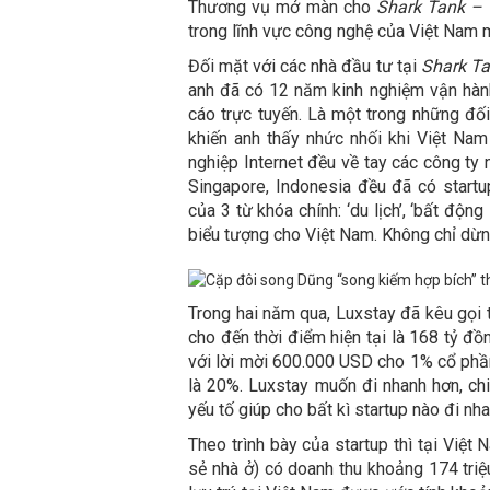
Thương vụ mở màn cho
Shark Tank – 
trong lĩnh vực công nghệ của Việt Nam 
Đối mặt với các nhà đầu tư tại
Shark T
anh đã có 12 năm kinh nghiệm vận hành
cáo trực tuyến. Là một trong những đối
khiến anh thấy nhức nhối khi Việt Nam
nghiệp Internet đều về tay các công ty 
Singapore, Indonesia đều đã có startu
của 3 từ khóa chính: ‘du lịch’, ‘bất độn
biểu tượng cho Việt Nam. Không chỉ dừng
Trong hai năm qua, Luxstay đã kêu gọi 
cho đến thời điểm hiện tại là 168 tỷ đ
với lời mời 600.000 USD cho 1% cổ phần 
là 20%. Luxstay muốn đi nhanh hơn, chi
yếu tố giúp cho bất kì startup nào đi nha
Theo trình bày của startup thì tại Việt
sẻ nhà ở) có doanh thu khoảng 174 triệ