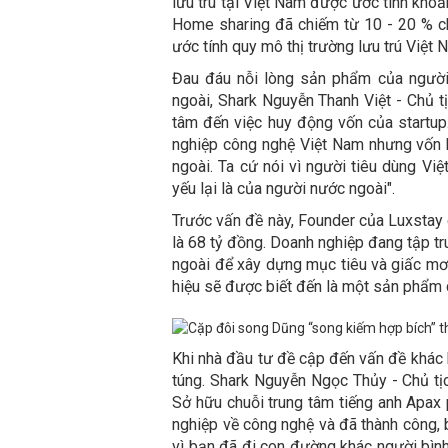
lưu trú tại Việt Nam được ước tính khoản
Home sharing đã chiếm từ 10 - 20 % chi
ước tính quy mô thị trường lưu trú Việt
Đau đáu nỗi lòng sản phẩm của người
ngoài, Shark Nguyễn Thanh Việt - Chủ 
tâm đến việc huy động vốn của startup
nghiệp công nghệ Việt Nam nhưng vốn b
ngoài. Ta cứ nói vì người tiêu dùng Vi
yếu lại là của người nước ngoài".
Trước vấn đề này, Founder của Luxstay 
là 68 tỷ đồng. Doanh nghiệp đang tập t
ngoài để xây dựng mục tiêu và giấc mơ 
hiệu sẽ được biết đến là một sản phẩm 
Khi nhà đầu tư đề cập đến vấn đề khác 
túng. Shark Nguyễn Ngọc Thủy - Chủ t
Sở hữu chuỗi trung tâm tiếng anh Apax p
nghiệp về công nghệ và đã thành công, 
vì bạn đã đi con đường khác người bình