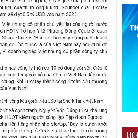
g 8 tỷ USD. Trong khi, ở các quốc gia phát triển thì
 tiêu của thị trường lưu trú. Founder của Luxstay
 Nam sẽ đạt 8,5 tỷ USD vào năm 2023.
 Việt nhưng cổ phần chủ yếu lại của người nước
tịch HĐTV Tổ hợp Y tế Phương Đông đặc biệt quan
. Shark chia sẻ: "Bạn nói bạn xây dựng một doanh
ạn gọi lần trước là của Việt Nam hay người nước
ệt, vì doanh nghiệp Việt nhưng cổ phần công ty chủ
cho hay công ty hiện có 10 cổ đông với vốn điều lệ
rung huy động vốn cả nhà đầu tư Việt Nam lẫn nước
chung. Khi Luxstay thành công ở toàn cầu, thương
của Việt Nam.
biệt và cạnh tranh, Nguyễn Văn Dũng tỏ ra khá lúng
ịch HĐQT kiêm người sáng lập Tập đoàn Egroup –
hải lên tiếng nhắc nhở startup: "Đây là dự án khởi
bạn phải chứng tỏ được sự khác biệt. Tôi ấn tượng
 thường, làm điều khác biệt vì niềm đam mê thì sẽ