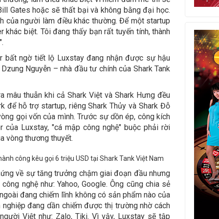
Bill Gates hoặc sẽ thất bại và không bằng đại học.
ch của người làm điều khác thường. Để một startup
r khác biệt. Tôi đang thấy bạn rất tuyến tính, thành
".
r bất ngờ tiết lộ Luxstay đang nhận được sự hậu
rk Dzung Nguyễn – nhà đầu tư chính của Shark Tank
ra mâu thuẫn khi cả Shark Việt và Shark Hưng đều
 để hỗ trợ startup, riêng Shark Thủy và Shark Đỗ
 vòng gọi vốn của mình. Trước sự dồn ép, công kích
r của Luxstay, "cá mập công nghệ" buộc phải rời
ua vòng thương thuyết.
hứng về sự tăng trưởng chậm giai đoạn đầu nhưng
" công nghệ như: Yahoo, Google. Ông cũng chia sẻ
 ngoài đang chiếm lĩnh không có sản phẩm nào của
h nghiệp đang dần chiếm được thị trường nhờ cách
người Việt như: Zalo, Tiki. Vì vậy, Luxstay sẽ tập