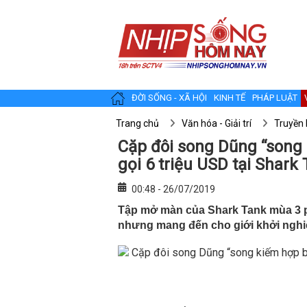
ĐỜI SỐNG - XÃ HỘI
KINH TẾ
PHÁP LUẬT
Trang chủ
Văn hóa - Giải trí
Truyền 
Cặp đôi song Dũng “song
gọi 6 triệu USD tại Shark
00:48 - 26/07/2019
Tập mở màn của Shark Tank mùa 3 p
nhưng mang đến cho giới khởi nghiệp