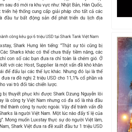
tâm sau đó mới ra khu vực như: Nhật Bản, Hàn Quốc,
 triển hệ thống cung cấp giải pháp cho tất cả các
à đầu tư bất động sản để phát triển du lịch địa
stay, Shark Hưng lên tiếng: "Thật sự tôi cũng bị
. Các Sharks khác có thể chưa thấy tiềm năng, các
chí con số các bạn đưa ra chỉ toàn là chém gió. Ở
n kết với các Host, Supplier là một vấn đề khó khăn
ái để đấu lại các thế lực khác. Nhưng đó lại là thế
 đưa ra đề nghị 2 triệu USD cho 11,1% cổ phần và
o vai trò đối tác chiến lược.
g bị thuyết phục khi được Shark Dzung Nguyễn lôi
ay là công ty Việt Nam nhưng có đa số là nhà đầu
thể thành công ty nước ngoài. Vậy để tránh vấn đề
Sharks là người Việt Nam. Một lúc nào đấy tỉ lệ của
g". Mong muốn Luxstay thực sự do người Việt làm,
Nam, Shark Việt đưa ra đề xuất đầu tư 1 triệu USD