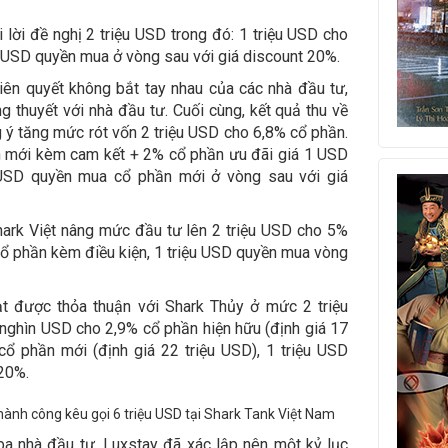
 lời đề nghị 2 triệu USD trong đó: 1 triệu USD cho
ệu USD quyền mua ở vòng sau với giá discount 20%.
kiên quyết không bắt tay nhau của các nhà đầu tư,
thuyết với nhà đầu tư. Cuối cùng, kết quả thu về
 ý tăng mức rót vốn 2 triệu USD cho 6,8% cổ phần.
n mới kèm cam kết + 2% cổ phần ưu đãi giá 1 USD
u USD quyền mua cổ phần mới ở vòng sau với giá
hark Việt nâng mức đầu tư lên 2 triệu USD cho 5%
cổ phần kèm điều kiện, 1 triệu USD quyền mua vòng
t được thỏa thuận với Shark Thủy ở mức 2 triệu
nghìn USD cho 2,9% cổ phần hiện hữu (định giá 17
ổ phần mới (định giá 22 triệu USD), 1 triệu USD
 20%.
ba nhà đầu tư, Luxstay đã xác lập nên một kỷ lục