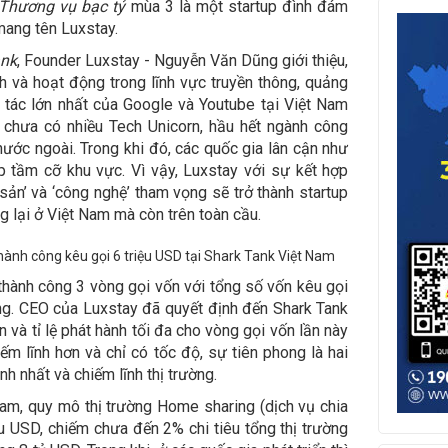
Thương vụ bạc tỷ
mùa 3 là một startup đình đám
mang tên Luxstay.
ank
, Founder Luxstay - Nguyễn Văn Dũng giới thiệu,
 và hoạt động trong lĩnh vực truyền thông, quảng
 tác lớn nhất của Google và Youtube tại Việt Nam
 chưa có nhiều Tech Unicorn, hầu hết ngành công
nước ngoài. Trong khi đó, các quốc gia lân cận như
p tầm cỡ khu vực. Vì vậy, Luxstay với sự kết hợp
g sản’ và ‘công nghệ’ tham vọng sẽ trở thành startup
 lại ở Việt Nam mà còn trên toàn cầu.
thành công 3 vòng gọi vốn với tổng số vốn kêu gọi
ồng. CEO của Luxstay đã quyết định đến Shark Tank
và tỉ lệ phát hành tối đa cho vòng gọi vốn lần này
ếm lĩnh hơn và chỉ có tốc độ, sự tiên phong là hai
nh nhất và chiếm lĩnh thị trường.
 Nam, quy mô thị trường Home sharing (dịch vụ chia
u USD, chiếm chưa đến 2% chi tiêu tổng thị trường