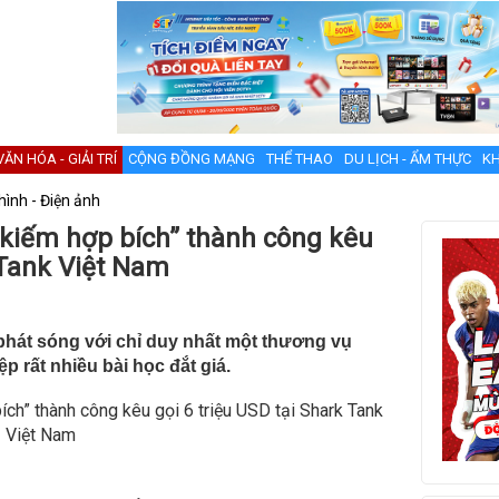
VĂN HÓA - GIẢI TRÍ
CỘNG ĐỒNG MẠNG
THỂ THAO
DU LỊCH - ẨM THỰC
KH
hình - Điện ảnh
 kiếm hợp bích” thành công kêu
 Tank Việt Nam
hát sóng với chỉ duy nhất một thương vụ
 rất nhiều bài học đắt giá.