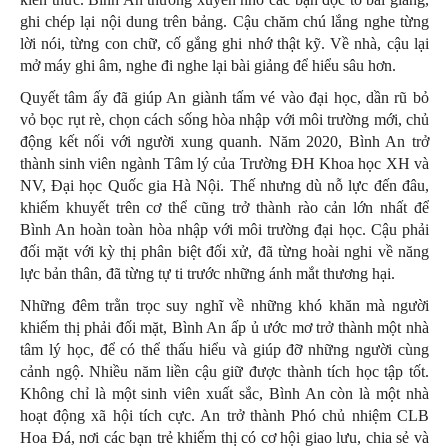
ghi chép lại nội dung trên bảng. Cậu chăm chú lắng nghe từng
lời nói, từng con chữ, cố gắng ghi nhớ thật kỹ. Về nhà, cậu lại
mở máy ghi âm, nghe đi nghe lại bài giảng để hiểu sâu hơn.
Quyết tâm ấy đã giúp An giành tấm vé vào đại học, dần rũ bỏ
vỏ bọc rụt rè, chọn cách sống hòa nhập với môi trường mới, chủ
động kết nối với người xung quanh. Năm 2020, Bình An trở
thành sinh viên ngành Tâm lý của Trường ĐH Khoa học XH và
NV, Đại học Quốc gia Hà Nội. Thế nhưng dù nỗ lực đến đâu,
khiếm khuyết trên cơ thể cũng trở thành rào cản lớn nhất để
Bình An hoàn toàn hòa nhập với môi trường đại học. Cậu phải
đối mặt với kỳ thị phân biệt đối xử, đã từng hoài nghi về năng
lực bản thân, đã từng tự ti trước những ánh mắt thương hại.
Những đêm trằn trọc suy nghĩ về những khó khăn mà người
khiếm thị phải đối mặt, Bình An ấp ủ ước mơ trở thành một nhà
tâm lý học, để có thể thấu hiểu và giúp đỡ những người cùng
cảnh ngộ. Nhiều năm liền cậu giữ được thành tích học tập tốt.
Không chỉ là một sinh viên xuất sắc, Bình An còn là một nhà
hoạt động xã hội tích cực. An trở thành Phó chủ nhiệm CLB
Hoa Đá, nơi các bạn trẻ khiếm thị có cơ hội giao lưu, chia sẻ và