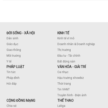
ĐỜI SỐNG - XÃ HỘI
KINH TẾ
Dân sinh
Kinh tế vĩ mô
Giáo dục
Doanh nhân & Doanh nghiệp
Giao thông
Thị trường
Môi trường
Đầu tư - Tài chính
Y tế
Bất động sản
PHÁP LUẬT
VĂN HÓA - GIẢI TRÍ
Tin tức
Ca nhạc
Pháp đình
Hậu trường showbiz
Hỏi đáp
Thời trang
Tin VHNT
Truyền hình - Điện ảnh
CỘNG ĐỒNG MẠNG
THỂ THAO
Chia sẻ
Laliga