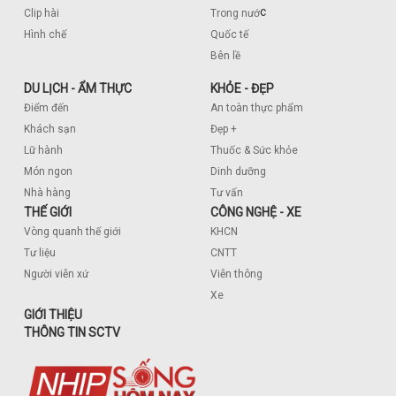
c
Clip hài
Trong nướ
Hình chế
Quốc tế
Bên lề
DU LỊCH - ẨM THỰC
KHỎE - ĐẸP
Điểm đến
An toàn thực phẩm
Khách sạn
Đẹp +
Lữ hành
Thuốc & Sức khỏe
Món ngon
Dinh dưỡng
Nhà hàng
Tư vấn
THẾ GIỚI
CÔNG NGHỆ - XE
Vòng quanh thế giới
KHCN
Tư liệu
CNTT
Người viễn xứ
Viễn thông
Xe
GIỚI THIỆU
THÔNG TIN SCTV