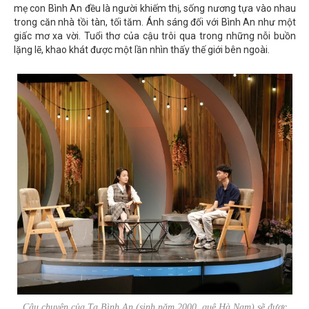
mẹ con Bình An đều là người khiếm thị, sống nương tựa vào nhau
trong căn nhà tồi tàn, tối tăm. Ánh sáng đối với Bình An như một
giấc mơ xa vời. Tuổi thơ của cậu trôi qua trong những nỗi buồn
lặng lẽ, khao khát được một lần nhìn thấy thế giới bên ngoài.
Câu chuyện của Tạ Bình An (sinh năm 2000, quê Hà Nam) sẽ được