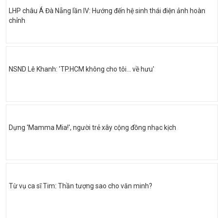
LHP châu Á Đà Nẵng lần IV: Hướng đến hệ sinh thái điện ảnh hoàn
chỉnh
NSND Lê Khanh: 'TP.HCM không cho tôi… về hưu'
Dựng 'Mamma Mia!', người trẻ xây cộng đồng nhạc kịch
Từ vụ ca sĩ Tim: Thần tượng sao cho văn minh?