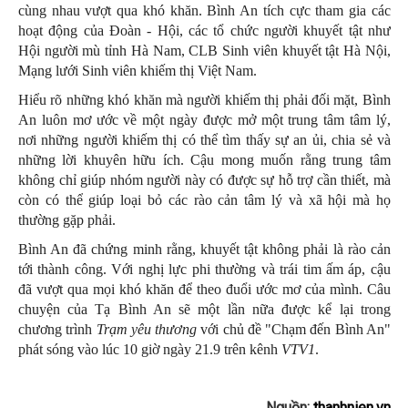
cùng nhau vượt qua khó khăn. Bình An tích cực tham gia các
hoạt động của Đoàn - Hội, các tổ chức người khuyết tật như
Hội người mù tỉnh Hà Nam, CLB Sinh viên khuyết tật Hà Nội,
Mạng lưới Sinh viên khiếm thị Việt Nam.
Hiểu rõ những khó khăn mà người khiếm thị phải đối mặt, Bình
An luôn mơ ước về một ngày được mở một trung tâm tâm lý,
nơi những người khiếm thị có thể tìm thấy sự an ủi, chia sẻ và
những lời khuyên hữu ích. Cậu mong muốn rằng trung tâm
không chỉ giúp nhóm người này có được sự hỗ trợ cần thiết, mà
còn có thể giúp loại bỏ các rào cản tâm lý và xã hội mà họ
thường gặp phải.
Bình An đã chứng minh rằng, khuyết tật không phải là rào cản
tới thành công. Với nghị lực phi thường và trái tim ấm áp, cậu
đã vượt qua mọi khó khăn để theo đuổi ước mơ của mình. Câu
chuyện của Tạ Bình An sẽ một lần nữa được kể lại trong
chương trình
Trạm yêu thương
với chủ đề "Chạm đến Bình An"
phát sóng vào lúc 10 giờ ngày 21.9 trên kênh
VTV1
.
Nguồn:
thanhnien.vn