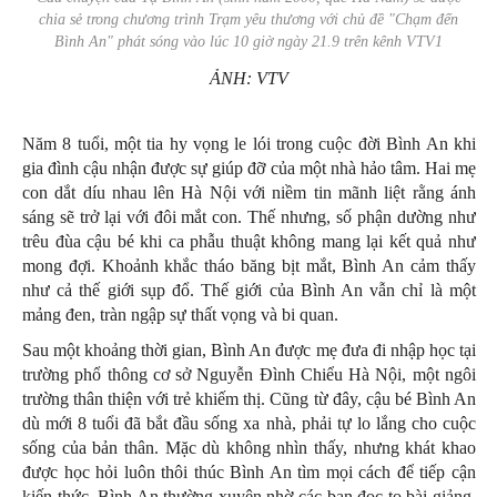
chia sẻ trong chương trình
Trạm yêu thương
với chủ đề "Chạm đến
Bình An" phát sóng vào lúc 10 giờ ngày 21.9 trên kênh
VTV1
ẢNH: VTV
Năm 8 tuổi, một tia hy vọng le lói trong cuộc đời Bình An khi
gia đình cậu nhận được sự giúp đỡ của một nhà hảo tâm. Hai mẹ
con dắt díu nhau lên Hà Nội với niềm tin mãnh liệt rằng ánh
sáng sẽ trở lại với đôi mắt con. Thế nhưng, số phận dường như
trêu đùa cậu bé khi ca phẫu thuật không mang lại kết quả như
mong đợi. Khoảnh khắc tháo băng bịt mắt, Bình An cảm thấy
như cả thế giới sụp đổ. Thế giới của Bình An vẫn chỉ là một
mảng đen, tràn ngập sự thất vọng và bi quan.
Sau một khoảng thời gian, Bình An được mẹ đưa đi nhập học tại
trường phổ thông cơ sở Nguyễn Đình Chiểu Hà Nội, một ngôi
trường thân thiện với trẻ khiếm thị. Cũng từ đây, cậu bé Bình An
dù mới 8 tuổi đã bắt đầu sống xa nhà, phải tự lo lắng cho cuộc
sống của bản thân. Mặc dù không nhìn thấy, nhưng khát khao
được học hỏi luôn thôi thúc Bình An tìm mọi cách để tiếp cận
kiến thức. Bình An thường xuyên nhờ các bạn đọc to bài giảng,