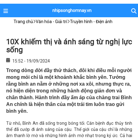
nhipsonghomnay.vn
Trang chủ
Văn hóa - Giải trí
Truyền hình - Điện ảnh
10X khiếm thị và ánh sáng từ nghị lực
sống
15:52 - 19/09/2024
Trong dòng đời đầy thử thách, đôi khi điều mỗi người
mong mỏi chỉ là một khoảnh khắc bình yên. Tưởng
rằng bình an nằm ở những nơi xa xôi, nhưng thực ra,
nó hiện diện trong những hành động giản đơn và
chân thành. Hành trình đầy ấm áp của chàng trai Bình
An chính là hiện thân của một trái tim luôn trao gửi
bình yên.
Từ nhỏ, Bình An đã sống trong bóng tối. Căn bệnh đục thủy tinh
thể đã cướp đi ánh sáng của cậu. Thế giới của cậu chỉ là những
âm thanh lờ mờ và những hình ảnh mờ nhạt trong ký ức. Cả hai