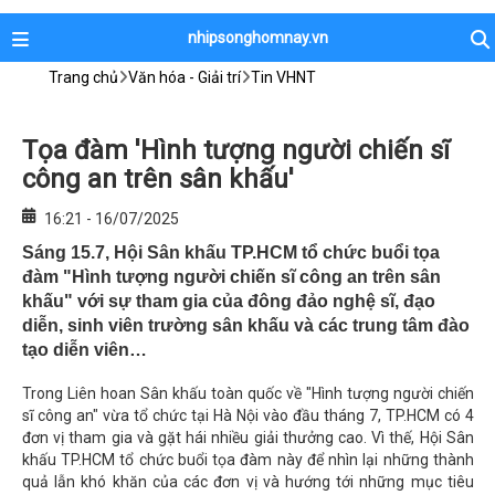
nhipsonghomnay.vn
Trang chủ
Văn hóa - Giải trí
Tin VHNT
Tọa đàm 'Hình tượng người chiến sĩ
công an trên sân khấu'
16:21 - 16/07/2025
Sáng 15.7, Hội Sân khấu TP.HCM tổ chức buổi tọa
đàm "Hình tượng người chiến sĩ công an trên sân
khấu" với sự tham gia của đông đảo nghệ sĩ, đạo
diễn, sinh viên trường sân khấu và các trung tâm đào
tạo diễn viên…
Trong Liên hoan Sân khấu toàn quốc về "Hình tượng người chiến
sĩ công an" vừa tổ chức tại Hà Nội vào đầu tháng 7, TP.HCM có 4
đơn vị tham gia và gặt hái nhiều giải thưởng cao. Vì thế, Hội Sân
khấu TP.HCM tổ chức buổi tọa đàm này để nhìn lại những thành
quả lẫn khó khăn của các đơn vị và hướng tới những mục tiêu