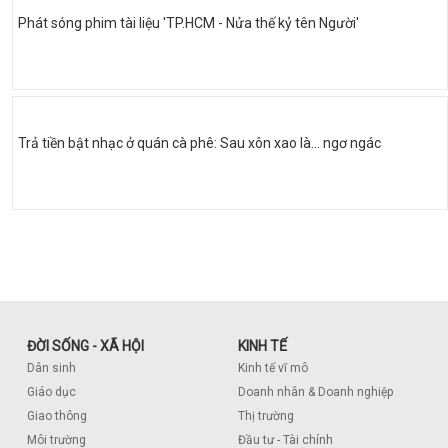
Phát sóng phim tài liệu 'TP.HCM - Nửa thế kỷ tên Người'
Trả tiền bật nhạc ở quán cà phê: Sau xôn xao là... ngơ ngác
ĐỜI SỐNG - XÃ HỘI
KINH TẾ
Dân sinh
Kinh tế vĩ mô
Giáo dục
Doanh nhân & Doanh nghiệp
Giao thông
Thị trường
Môi trường
Đầu tư - Tài chính