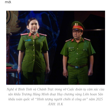
mới.
Nghệ sĩ Bình Tinh và Chánh Trực trong vở
Cuộc đoàn tụ cảm xúc
của
sân khấu Trương Hùng Minh đoạt Huy chương vàng Liên hoan Sân
khấu toàn quốc về “Hình tượng người chiến sĩ công an” năm 2025
ẢNH: H.K