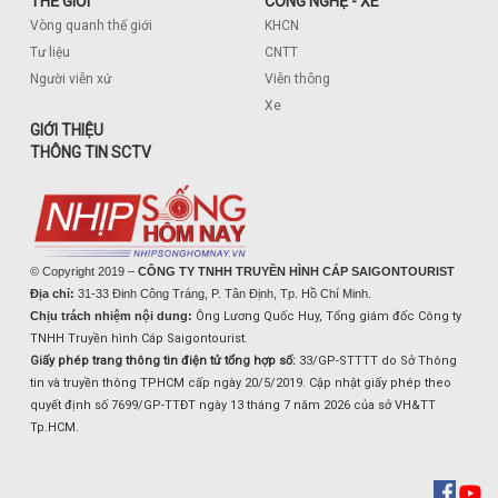
THẾ GIỚI
CÔNG NGHỆ - XE
Vòng quanh thế giới
KHCN
Tư liệu
CNTT
Người viễn xứ
Viễn thông
Xe
GIỚI THIỆU
THÔNG TIN SCTV
© Copyright 2019 –
CÔNG TY TNHH TRUYỀN HÌNH CÁP SAIGONTOURIST
Địa chỉ:
31-33 Đinh Công Tráng, P. Tân Định, Tp. Hồ Chí Minh.
Chịu trách nhiệm nội dung:
Ông Lương Quốc Huy, Tổng giám đốc Công ty
TNHH Truyền hình Cáp Saigontourist.
Giấy phép trang thông tin điện tử tổng hợp số:
33/GP-STTTT do Sở Thông
tin và truyền thông TPHCM cấp ngày 20/5/2019. Cập nhật giấy phép theo
quyết định số 7699/GP-TTĐT ngày 13 tháng 7 năm 2026 của sở VH&TT
Tp.HCM.