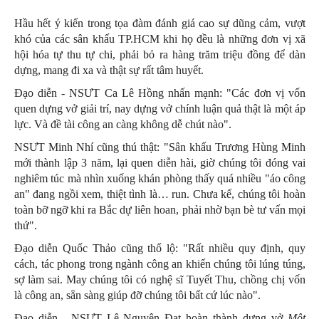
Hầu hết ý kiến trong tọa đàm đánh giá cao sự dũng cảm, vượt
khó của các sân khấu TP.HCM khi họ đều là những đơn vị xã
hội hóa tự thu tự chi, phải bỏ ra hàng trăm triệu đồng để dàn
dựng, mang đi xa và thật sự rất tâm huyết.
Đạo diễn - NSƯT Ca Lê Hồng nhấn mạnh: "Các đơn vị vốn
quen dựng vở giải trí, nay dựng vở chính luận quả thật là một áp
lực. Và đề tài công an càng không dễ chút nào".
NSƯT Minh Nhí cũng thú thật: "Sân khấu Trương Hùng Minh
mới thành lập 3 năm, lại quen diễn hài, giờ chúng tôi đóng vai
nghiêm túc mà nhìn xuống khán phòng thấy quá nhiều "áo công
an" đang ngồi xem, thiệt tình là… run. Chưa kể, chúng tôi hoàn
toàn bỡ ngỡ khi ra Bắc dự liên hoan, phải nhờ bạn bè tư vấn mọi
thứ".
Đạo diễn Quốc Thảo cũng thổ lộ: "Rất nhiều quy định, quy
cách, tác phong trong ngành công an khiến chúng tôi lúng túng,
sợ làm sai. May chúng tôi có nghệ sĩ Tuyết Thu, chồng chị vốn
là công an, sẵn sàng giúp đỡ chúng tôi bất cứ lúc nào".
Đạo diễn - NSƯT Lê Nguyên Đạt hoàn thành dựng vở
Một