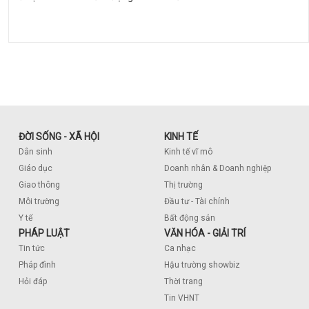
ĐỜI SỐNG - XÃ HỘI
KINH TẾ
Dân sinh
Kinh tế vĩ mô
Giáo dục
Doanh nhân & Doanh nghiệp
Giao thông
Thị trường
Môi trường
Đầu tư - Tài chính
Y tế
Bất động sản
PHÁP LUẬT
VĂN HÓA - GIẢI TRÍ
Tin tức
Ca nhạc
Pháp đình
Hậu trường showbiz
Hỏi đáp
Thời trang
Tin VHNT