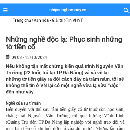
nhipsonghomnay.vn
Trang chủ
Văn hóa - Giải trí
Tin VHNT
Những nghề độc lạ: Phục sinh những
tờ tiền cổ
09:08 - 15/10/2024
Nếu không tận mắt chứng kiến quá trình Nguyễn Văn
Trường (22 tuổi, trú tại TP.Đà Nẵng) vá và vẽ lại
những tờ tiền giấy ra đời cách đây cả trăm năm, tôi sẽ
không thể tin ở VN lại có một nghề vừa lạ vừa "độc"
đến như vậy.
N
ghề của sự tỉ mẩn
Bén duyên với thú sưu tầm tiền giấy cổ từ thuở còn học sinh,
chàng trai Nguyễn Văn Trường rời quê hương Vĩnh Linh
(Quảng Trị) đến TP.Đà Nẵng lập nghiệp với nghề trao đổi và
mua bán tiền cổ khi tuổi đời chỉ vừa đôi mươi. Những lần cầm