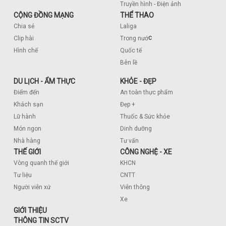
Truyền hình - Điện ảnh
CỘNG ĐỒNG MẠNG
THỂ THAO
Chia sẻ
Laliga
c
Clip hài
Trong nướ
Hình chế
Quốc tế
Bên lề
DU LỊCH - ẨM THỰC
KHỎE - ĐẸP
Điểm đến
An toàn thực phẩm
Khách sạn
Đẹp +
Lữ hành
Thuốc & Sức khỏe
Món ngon
Dinh dưỡng
Nhà hàng
Tư vấn
THẾ GIỚI
CÔNG NGHỆ - XE
Vòng quanh thế giới
KHCN
Tư liệu
CNTT
Người viễn xứ
Viễn thông
Xe
GIỚI THIỆU
THÔNG TIN SCTV