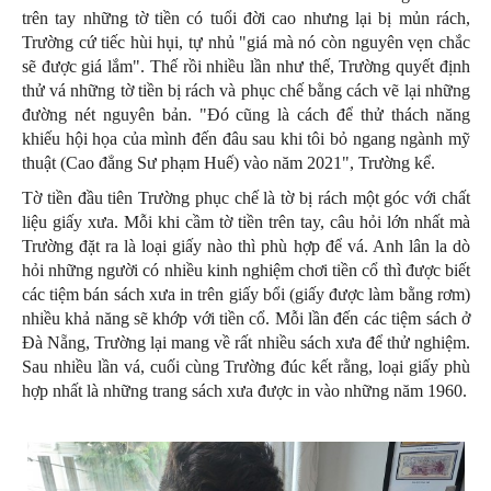
trên tay những tờ tiền có tuổi đời cao nhưng lại bị mủn rách,
Trường cứ tiếc hùi hụi, tự nhủ "giá mà nó còn nguyên vẹn chắc
sẽ được giá lắm". Thế rồi nhiều lần như thế, Trường quyết định
thử vá những tờ tiền bị rách và phục chế bằng cách vẽ lại những
đường nét nguyên bản. "Đó cũng là cách để thử thách năng
khiếu hội họa của mình đến đâu sau khi tôi bỏ ngang ngành mỹ
thuật (Cao đẳng Sư phạm Huế) vào năm 2021", Trường kể.
Tờ tiền đầu tiên Trường phục chế là tờ bị rách một góc với chất
liệu giấy xưa. Mỗi khi cầm tờ tiền trên tay, câu hỏi lớn nhất mà
Trường đặt ra là loại giấy nào thì phù hợp để vá. Anh lân la dò
hỏi những người có nhiều kinh nghiệm chơi tiền cổ thì được biết
các tiệm bán sách xưa in trên giấy bổi (giấy được làm bằng rơm)
nhiều khả năng sẽ khớp với tiền cổ. Mỗi lần đến các tiệm sách ở
Đà Nẵng, Trường lại mang về rất nhiều sách xưa để thử nghiệm.
Sau nhiều lần vá, cuối cùng Trường đúc kết rằng, loại giấy phù
hợp nhất là những trang sách xưa được in vào những năm 1960.