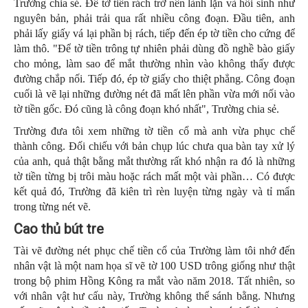
Trường chia sẻ. Để tờ tiền rách trở nên lành lặn và hồi sinh như
nguyên bản, phải trải qua rất nhiều công đoạn. Đầu tiên, anh
phải lấy giấy vá lại phần bị rách, tiếp đến ép tờ tiền cho cứng để
làm thô. "Để tờ tiền trông tự nhiên phải dùng đồ nghề bào giấy
cho mỏng, làm sao để mắt thường nhìn vào không thấy được
đường chắp nối. Tiếp đó, ép tờ giấy cho thiệt phẳng. Công đoạn
cuối là vẽ lại những đường nét đã mất lên phần vừa mới nối vào
tờ tiền gốc. Đó cũng là công đoạn khó nhất", Trường chia sẻ.
Trường đưa tôi xem những tờ tiền cổ mà anh vừa phục chế
thành công. Đối chiếu với bản chụp lúc chưa qua bàn tay xử lý
của anh, quả thật bằng mắt thường rất khó nhận ra đó là những
tờ tiền từng bị trôi màu hoặc rách mất một vài phần… Có được
kết quả đó, Trường đã kiên trì rèn luyện từng ngày và tỉ mẩn
trong từng nét vẽ.
C
ao thủ bút tre
Tài vẽ đường nét phục chế tiền cổ của Trường làm tôi nhớ đến
nhân vật là một nam họa sĩ vẽ tờ 100 USD trông giống như thật
trong bộ phim Hồng Kông ra mắt vào năm 2018. Tất nhiên, so
với nhân vật hư cấu này, Trường không thể sánh bằng. Nhưng