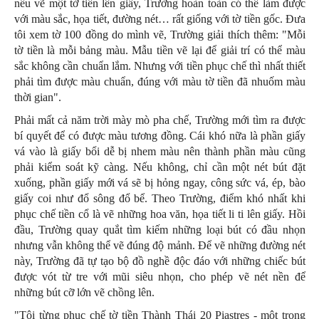
nếu vẽ một tờ tiền lên giấy, Trường hoàn toàn có thể làm được
với màu sắc, họa tiết, đường nét… rất giống với tờ tiền gốc. Đưa
tôi xem tờ 100 đồng do mình vẽ, Trường giải thích thêm: "Mỗi
tờ tiền là mỗi bảng màu. Mẫu tiền vẽ lại để giải trí có thể màu
sắc không cần chuẩn lắm. Nhưng với tiền phục chế thì nhất thiết
phải tìm được màu chuẩn, đúng với màu tờ tiền đã nhuốm màu
thời gian".
Phải mất cả năm trời mày mò pha chế, Trường mới tìm ra được
bí quyết để có được màu tương đồng. Cái khó nữa là phần giấy
vá vào là giấy bổi dễ bị nhem màu nên thành phần màu cũng
phải kiểm soát kỹ càng. Nếu không, chỉ cần một nét bút đặt
xuống, phần giấy mới vá sẽ bị hỏng ngay, công sức vá, ép, bào
giấy coi như đổ sông đổ bể. Theo Trường, điểm khó nhất khi
phục chế tiền cổ là vẽ những hoa văn, họa tiết li ti lên giấy. Hồi
đầu, Trường quay quắt tìm kiếm những loại bút có đầu nhọn
nhưng vẫn không thể vẽ đúng độ mảnh. Để vẽ những đường nét
này, Trường đã tự tạo bộ đồ nghề độc đáo với những chiếc bút
được vót từ tre với mũi siêu nhọn, cho phép vẽ nét nền để
những bút cỡ lớn vẽ chồng lên.
"Tôi từng phục chế tờ tiền Thành Thái 20 Piastres - một trong