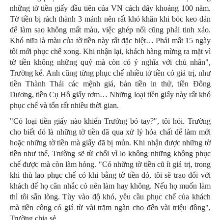
những tờ tiền giấy đầu tiên của VN cách đây khoảng 100 năm.
Tờ tiền bị rách thành 3 mảnh nên rất khó khăn khi bóc keo dán
để làm sao không mất màu, việc ghép nối cũng phải tinh xảo.
Khó nữa là màu của tờ tiền này rất đặc biệt… Phải mất 15 ngày
tôi mới phục chế xong. Khi nhận lại, khách hàng mừng ra mặt vì
tờ tiền không những quý mà còn có ý nghĩa với chủ nhân",
Trường kể. Anh cũng từng phục chế nhiều tờ tiền có giá trị, như
tiền Thành Thái các mệnh giá, bản tiền in thử, tiền Đông
Dương, tiền Cụ Hồ giấy rơm… Những loại tiền giấy này rất khó
phục chế và tốn rất nhiều thời gian.
"Có loại tiền giấy nào khiến Trường bó tay?", tôi hỏi. Trường
cho biết đó là những tờ tiền đã qua xử lý hóa chất để làm mới
hoặc những tờ tiền mà giấy đã bị mủn. Khi nhận được những tờ
tiền như thế, Trường sẽ từ chối vì lo không những không phục
chế được mà còn làm hỏng. "Có những tờ tiền cũ ít giá trị, trong
khi thù lao phục chế có khi bằng tờ tiền đó, tôi sẽ trao đổi với
khách để họ cân nhắc có nên làm hay không. Nếu họ muốn làm
thì tôi sẵn lòng. Tùy vào độ khó, yêu cầu phục chế của khách
mà tiền công có giá từ vài trăm ngàn cho đến vài triệu đồng",
Trường chia sẻ.