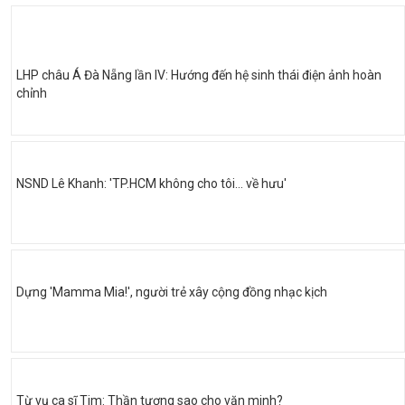
LHP châu Á Đà Nẵng lần IV: Hướng đến hệ sinh thái điện ảnh hoàn
chỉnh
NSND Lê Khanh: 'TP.HCM không cho tôi… về hưu'
Dựng 'Mamma Mia!', người trẻ xây cộng đồng nhạc kịch
Từ vụ ca sĩ Tim: Thần tượng sao cho văn minh?