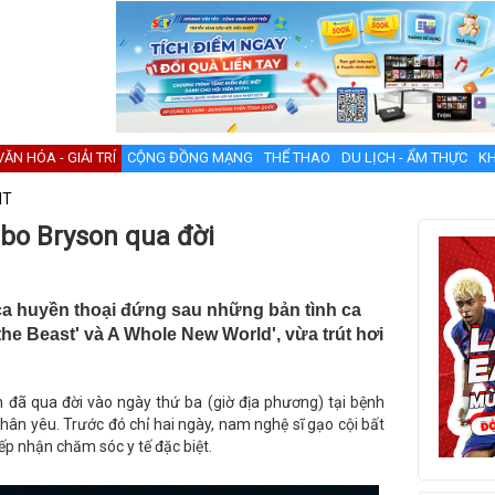
VĂN HÓA - GIẢI TRÍ
CỘNG ĐỒNG MẠNG
THỂ THAO
DU LỊCH - ẨM THỰC
KH
NT
bo Bryson qua đời
a huyền thoại đứng sau những bản tình ca
he Beast' và A Whole New World', vừa trút hơi
 đã qua đời vào ngày thứ ba (giờ địa phương) tại bệnh
hân yêu. Trước đó chỉ hai ngày, nam nghệ sĩ gạo cội bất
iếp nhận chăm sóc y tế đặc biệt.