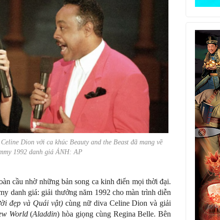
 Celine Dion với ca khúc
Beauty and the Beast
đã mang về
ammy 1992 danh giá ẢNH: AP
oàn cầu nhờ những bản song ca kinh điển mọi thời đại.
my danh giá: giải thưởng năm 1992 cho màn trình diễn
ời đẹp và Quái vật
)
cùng nữ diva Celine Dion và giải
ew World
(
Aladdin
) hòa giọng cùng Regina Belle. Bên