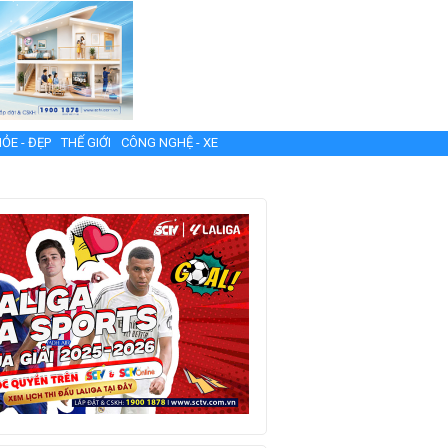
ỎE - ĐẸP
THẾ GIỚI
CÔNG NGHỆ - XE