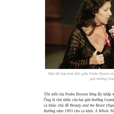
Màn kết hợp kinh điển giữa Peabo Bryson và
giải thưởng Gr
Tên tuổi của Peabo Bryson lừng lẫy khắp t
Ông là chủ nhân của hai giải thưởng Gram
ca khúc chủ đề
Beauty and the Beast
(
Ngư
thưởng năm 1993 cho ca khúc
A Whole N