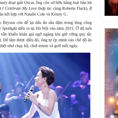
ney đoạt giải Oscar, ông còn sở hữu hàng loạt bản hit
t I Celebrate My Love
(hợp tác cùng Roberta Flack),
If
 án kết hợp với Natalie Cole và Kenny G.
o Bryson còn để lại dấu ấn sâu đậm trong lòng công
e Spotlight
diễn ra tại Hà Nội vào năm 2015. Ở độ tuổi
 vẫn khiến khán giả ngỡ ngàng khi giữ vững quy tắc
t. Để làm được điều đó, ông tự ép mình vào chế độ ăn
hiệt như chạy bộ, chơi tennis và golf mỗi ngày.