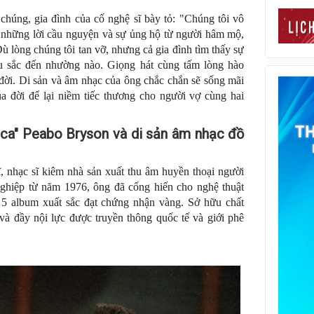
chúng, gia đình của cố nghệ sĩ bày tỏ: "Chúng tôi vô
 những lời cầu nguyện và sự ủng hộ từ người hâm mộ,
Dù lòng chúng tôi tan vỡ, nhưng cả gia đình tìm thấy sự
âu sắc đến nhường nào. Giọng hát cùng tấm lòng hào
đời. Di sản và âm nhạc của ông chắc chắn sẽ sống mãi
a đời để lại niềm tiếc thương cho người vợ cùng hai
 ca" Peabo Bryson và di sản âm nhạc đồ
, nhạc sĩ kiêm nhà sản xuất thu âm huyền thoại người
ghiệp từ năm 1976, ông đã cống hiến cho nghệ thuật
i 5 album xuất sắc đạt chứng nhận vàng. Sở hữu chất
và đầy nội lực được truyền thông quốc tế và giới phê