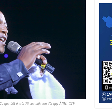
a qua đời ở tuổi 75 sau một cơn đột quỵ ẢNH: CTV