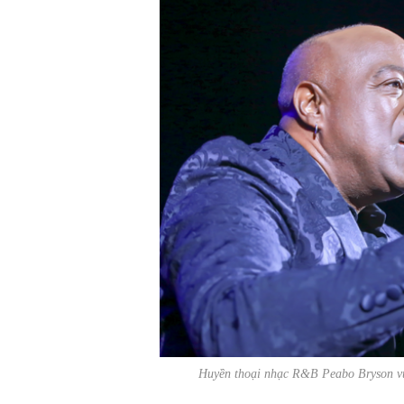
Huyền thoại nhạc R&B Peabo Bryson vừ