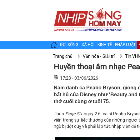
ĐỜI SỐNG - XÃ HỘI
KINH TẾ
PHÁP LUẬT
Trang chủ
Văn hóa - Giải trí
Tin VH
Huyền thoại âm nhạc Pea
17:23 - 03/06/2026
Nam danh ca Peabo Bryson, giọng c
bất hủ của Disney như 'Beauty and t
thở cuối cùng ở tuổi 75.
Theo
Page Six
ngày 2.6, ca sĩ Peabo Bryson
viện trong sự tiếc thương của những người t
ngờ bị đột quỵ và phải lập tức nhập viện để t