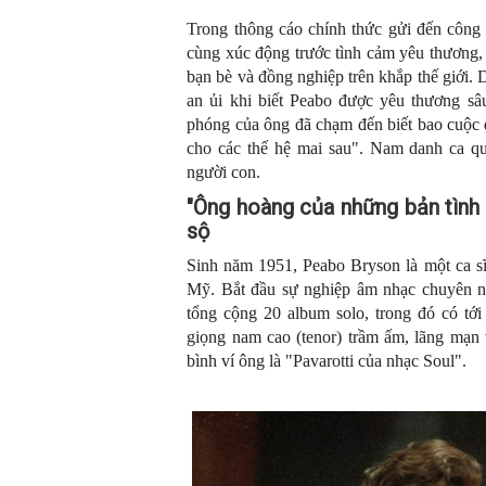
Trong thông cáo chính thức gửi đến công 
cùng xúc động trước tình cảm yêu thương,
bạn bè và đồng nghiệp trên khắp thế giới. 
an ủi khi biết Peabo được yêu thương s
phóng của ông đã chạm đến biết bao cuộc 
cho các thế hệ mai sau". Nam danh ca qu
người con.
"Ông hoàng của những bản tình
sộ
Sinh năm 1951, Peabo Bryson là một ca sĩ
Mỹ. Bắt đầu sự nghiệp âm nhạc chuyên n
tổng cộng 20 album solo, trong đó có tớ
giọng nam cao (tenor) trầm ấm, lãng mạn 
bình ví ông là "Pavarotti của nhạc Soul".