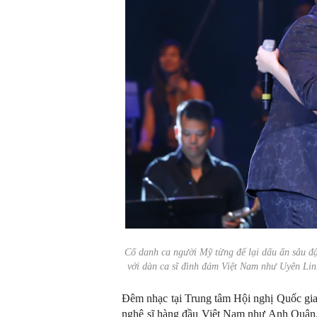
Cố danh ca người Mỹ từng để lại dấu ấn sâu đậ
với dàn ca sĩ đình đám Việt Nam như Uyên 
Đêm nhạc tại Trung tâm Hội nghị Quốc gia 
nghệ sĩ hàng đầu Việt Nam như Anh Quân,