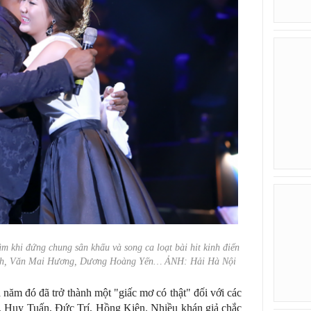
m khi đứng chung sân khấu và song ca loạt bài hit kinh điển
Linh, Văn Mai Hương, Dương Hoàng Yến… ẢNH: Hải Hà Nội
năm đó đã trở thành một "giấc mơ có thật" đối với các
 Huy Tuấn, Đức Trí, Hồng Kiên. Nhiều khán giả chắc