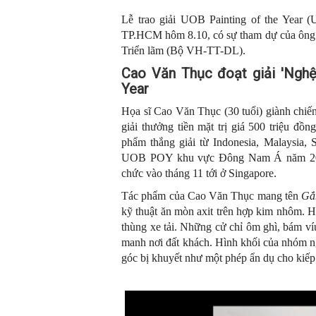
Lễ trao giải UOB Painting of the Year
TP.HCM hôm 8.10, có sự tham dự của ông
Triển lãm (Bộ VH-TT-DL).
Cao Văn Thục đoạt giải 'Nghệ 
Year
Họa sĩ Cao Văn Thục (30 tuổi) giành chiế
giải thưởng tiền mặt trị giá 500 triệu đồn
phẩm thắng giải từ Indonesia, Malaysia, 
UOB POY khu vực Đông Nam Á năm 2025, 
chức vào tháng 11 tới ở Singapore.
Tác phẩm của Cao Văn Thục mang tên
Gắn
kỹ thuật ăn mòn axit trên hợp kim nhôm. H
thùng xe tải. Những cử chỉ ôm ghì, bám ví
manh nơi đất khách. Hình khối của nhóm n
góc bị khuyết như một phép ẩn dụ cho kiếp