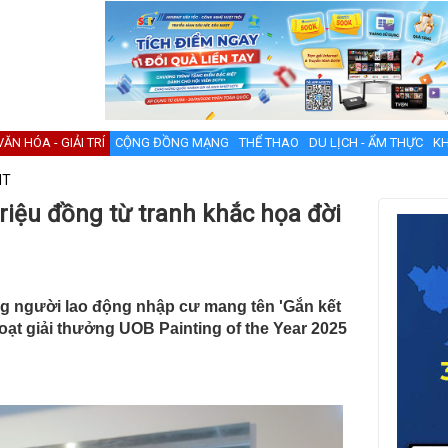
VĂN HÓA - GIẢI TRÍ
CỘNG ĐỒNG MẠNG
THỂ THAO
DU LỊCH - ẨM THỰC
KH
NT
triệu đồng từ tranh khắc họa đời
g người lao động nhập cư mang tên 'Gắn kết
oạt giải thưởng UOB Painting of the Year 2025