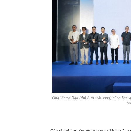
Ông Victor Ngo (thứ 8 từ trái sang) cùng ban 
20
Các tác phẩm vào vòng chung khảo của 