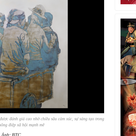
ược đánh giá cao nhờ chiều sâu cảm xúc, sự sáng tạo trong
thông điệp xã hội mạnh mẽ
Ảnh: BTC