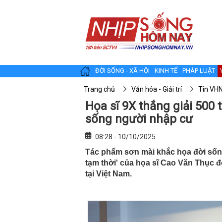
ĐỜI SỐNG - XÃ HỘI
KINH TẾ
PHÁP LUẬT
Trang chủ
Văn hóa - Giải trí
Tin VH
Họa sĩ 9X thắng giải 500 
sống người nhập cư
08:28 - 10/10/2025
Tác phẩm sơn mài khắc họa đời sốn
tạm thời' của họa sĩ Cao Văn Thục đ
tại Việt Nam.