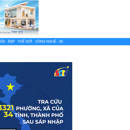
ỎE - ĐẸP
THẾ GIỚI
CÔNG NGHỆ - XE