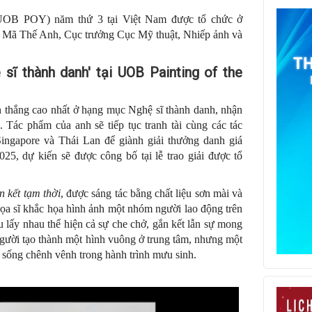
 (UOB POY) năm thứ 3 tại Việt Nam được tổ chức ở
 Mã Thế Anh, Cục trưởng Cục Mỹ thuật, Nhiếp ảnh và
sĩ thành danh' tại UOB Painting of the
n thắng cao nhất ở hạng mục Nghệ sĩ thành danh, nhận
g. Tác phẩm của anh sẽ tiếp tục tranh tài cùng các tác
Singapore và Thái Lan để giành giải thưởng danh giá
dự kiến sẽ được công bố tại lễ trao giải được tổ
 kết tạm thời
, được sáng tác bằng chất liệu sơn mài và
ọa sĩ khắc họa hình ảnh một nhóm người lao động trên
u lấy nhau thể hiện cả sự che chở, gắn kết lẫn sự mong
gười tạo thành một hình vuông ở trung tâm, nhưng một
 sống chênh vênh trong hành trình mưu sinh.