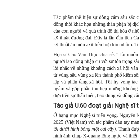
Tác phẩm thể hiện sự đồng cảm sâu sắc củ
đồng thời khắc họa những thân phận bị dịc
của con người và quá trình đô thị hóa ở nh
kỹ thuật đương đại. Đây là lần đầu tiên C
kỹ thuật ăn mòn axit trên hợp kim nhôm. T
Họa sĩ Cao Văn Thục chia sẻ: “Tôi muốn t
người lao động nhập cư với sự tôn trọng s
lời nhắc về những khoảng cách xã hội vẫn t
từ vùng sâu vùng xa lên thành phố kiếm số
lập và phân tầng xã hội. Tôi hy vọng tá
ngẫm và góp phần thu hẹp những khoảng c
dựa trên sự thấu hiểu, bao dung và đồng c
Tác giả U.60 đoạt giải Nghệ sĩ 
Ở hạng mục Nghệ sĩ triển vọng, Nguyễn N
2025 (Việt Nam) với tác phẩm đầu tay ma
tôi dưới hình bóng một cái cây).
Tranh được
hình ảnh chụp X-quang lồng ngực và thiết 