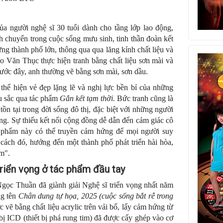
a người nghệ sĩ 30 tuổi dành cho tầng lớp lao động,
h chuyển trong cuộc sống mưu sinh, tinh thần đoàn kết
ững thành phố lớn, thông qua qua lăng kính chất liệu và
ao Văn Thục thực hiện tranh bằng chất liệu sơn mài và
rước đây, anh thường vẽ bằng sơn mài, sơn dầu.
hể hiện vẻ đẹp lặng lẽ và nghị lực bền bỉ của những
âu sắc qua tác phẩm
Gắn kết tạm thời.
Bức tranh cũng là
ồn tại trong đời sống đô thị, đặc biệt với những người
ng. Sự thiếu kết nối cộng đồng dễ dẫn đến cảm giác cô
c phẩm này có thể truyền cảm hứng để mọi người suy
ách đó, hướng đến một thành phố phát triển hài hòa,
ảm".
triển vọng ở tác phẩm đầu tay
gọc Thuần đã giành giải Nghệ sĩ triển vọng nhất năm
ng tên
Chân dung tự họa, 2025
(cuộc sống bắt rễ trong
 vẽ bằng chất liệu acrylic trên vải bố, lấy cảm hứng từ
bị ICD (thiết bị phá rung tim) đã được cấy ghép vào cơ