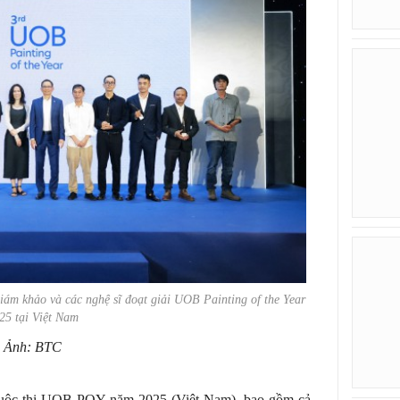
giám khảo và các nghệ sĩ đoạt giải UOB Painting of the Year
25 tại Việt Nam
Ảnh: BTC
cuộc thi UOB POY năm 2025 (Việt Nam), bao gồm cả