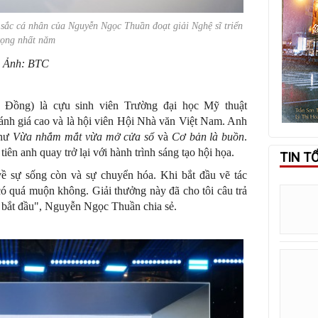
 sắc cá nhân của Nguyễn Ngọc Thuần đoạt giải Nghệ sĩ triển
vọng nhất năm
Ảnh: BTC
Đồng) là cựu sinh viên Trường đại học Mỹ thuật
nh giá cao và là hội viên Hội Nhà văn Việt Nam. Anh
như
Vừa nhắm mắt vừa mở cửa sổ
và
Cơ bản là buồn
.
n anh quay trở lại với hành trình sáng tạo hội họa.
TIN T
ề sự sống còn và sự chuyển hóa. Khi bắt đầu vẽ tác
u có quá muộn không. Giải thưởng này đã cho tôi câu trả
ta bắt đầu", Nguyễn Ngọc Thuần chia sẻ.