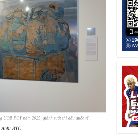
ng UOB POY năm 2025, giành suất thi đấu quốc tế
Ảnh: BTC