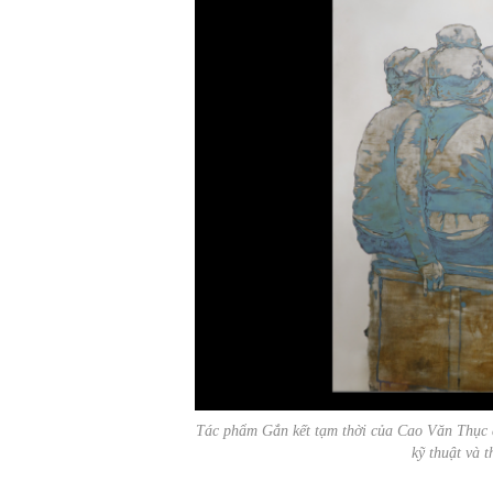
Tác phẩm
Gắn kết tạm thời
của Cao Văn Thục đ
kỹ thuật và 