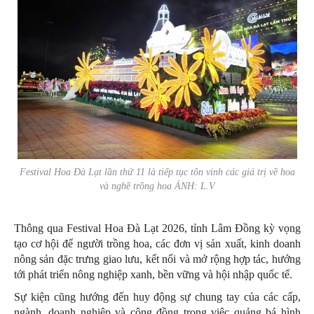
Festival Hoa Đà Lạt lần thứ 11 là tiếp tục tôn vinh các giá trị về hoa
và nghề trồng hoa ẢNH: L.V
Thông qua Festival Hoa Đà Lạt 2026, tỉnh Lâm Đồng kỳ vọng
tạo cơ hội để người trồng hoa, các đơn vị sản xuất, kinh doanh
nông sản đặc trưng giao lưu, kết nối và mở rộng hợp tác, hướng
tới phát triển nông nghiệp xanh, bền vững và hội nhập quốc tế.
Sự kiện cũng hướng đến huy động sự chung tay của các cấp,
ngành, doanh nghiệp và cộng đồng trong việc quảng bá hình