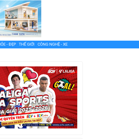
ỎE - ĐẸP
THẾ GIỚI
CÔNG NGHỆ - XE