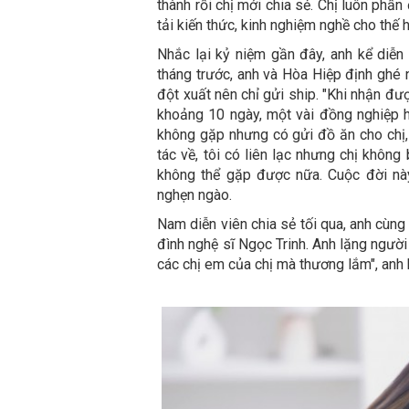
thành rồi chị mới chia sẻ. Chị luôn phấn
tải kiến thức, kinh nghiệm nghề cho thế 
Nhắc lại kỷ niệm gần đây, anh kể diễn
tháng trước, anh và Hòa Hiệp định ghé 
đột xuất nên chỉ gửi ship. "Khi nhận đượ
khoảng 10 ngày, một vài đồng nghiệp hỏ
không gặp nhưng có gửi đồ ăn cho chị, n
tác về, tôi có liên lạc nhưng chị không
không thể gặp được nữa. Cuộc đời nà
nghẹn ngào.
Nam diễn viên chia sẻ tối qua, anh cùn
đình nghệ sĩ Ngọc Trinh. Anh lặng người
các chị em của chị mà thương lắm", anh