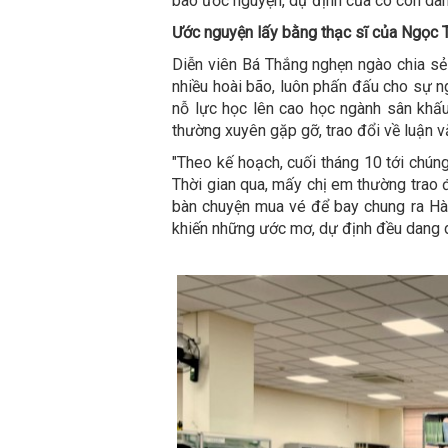
bao ước nguyện, dự định của cô còn dan
Ước nguyện lấy bằng thạc sĩ của Ngọc 
Diễn viên Bá Thắng nghẹn ngào chia sẻ
nhiều hoài bão, luôn phấn đấu cho sự ng
nỗ lực học lên cao học ngành sân khấ
thường xuyên gặp gỡ, trao đổi về luận v
"Theo kế hoạch, cuối tháng 10 tới chúng
Thời gian qua, mấy chị em thường trao 
bàn chuyện mua vé để bay chung ra Hà 
khiến những ước mơ, dự định đều dang dở.