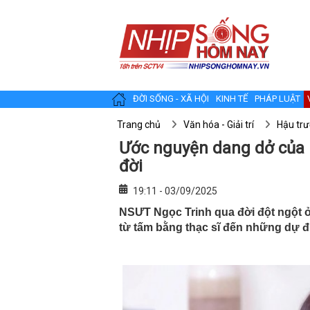
ĐỜI SỐNG - XÃ HỘI
KINH TẾ
PHÁP LUẬT
Trang chủ
Văn hóa - Giải trí
Hậu tr
Ước nguyện dang dở của 
đời
19:11 - 03/09/2025
NSƯT Ngọc Trinh qua đời đột ngột ở
từ tấm bằng thạc sĩ đến những dự đ