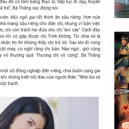
 đấu để có tấm bằng thạc sĩ, tiếp tục đi dạy, truyền
hệ trẻ", Bá Thắng xúc động nói.
 viên
Mùi ngò gai
rất thích ăn sầu riêng. Hơn nửa
nhà mang sầu riêng cho đàn chị, nhưng vì bận việc
c, chị còn trách hai đứa cho chị 'leo cây'. Cách đây
i tôi có gặp được chị Trinh không. Tôi chia sẻ là
hắn tin thì không thấy chị trả lời. Sau khi đi công
 bắt máy, cứ nghĩ rằng chị bận. Nào ngờ... giờ cũng
y vô thường quá. Thương chị vô cùng", Bá Thắng
g một số đồng nghiệp đến viếng, chia buồn cùng gia
 khi chứng kiến nỗi đau của người thân: "Nhìn ba và
 bộc bạch.