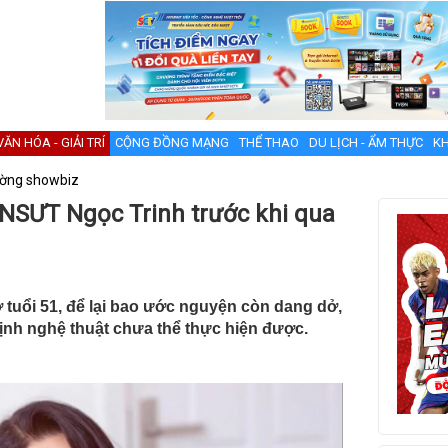
VĂN HÓA - GIẢI TRÍ
CỘNG ĐỒNG MẠNG
THỂ THAO
DU LỊCH - ẨM THỰC
KH
ường showbiz
NSƯT Ngọc Trinh trước khi qua
 tuổi 51, để lại bao ước nguyện còn dang dở,
ịnh nghệ thuật chưa thể thực hiện được.