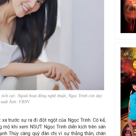
, tích cực. Ngoài hoạt động nghệ thuật, Ngọc Trinh còn dạy
n xuất Ảnh: FBNV
xa trước sự ra đi đột ngột của Ngọc Trinh. Cô kể,
ng mộ khi xem NSƯT Ngọc Trinh diễn kịch trên sân
ạnh Thúy càng quý đàn chị vì sự thẳng thắn, chân