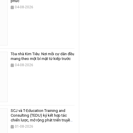
phúc
04-08-2026
Tòa nhà Kim Tiêu: Nơi mỗi cư dân đều
mang theo một bí mật từ kiếp trước
04-08-2026
SCJ và T-Education Training and
Consulting (TEDU) ký kết hợp tác
chiến lược, mở rộng phát triển truyền
thông và giáo dục
01-08-2026