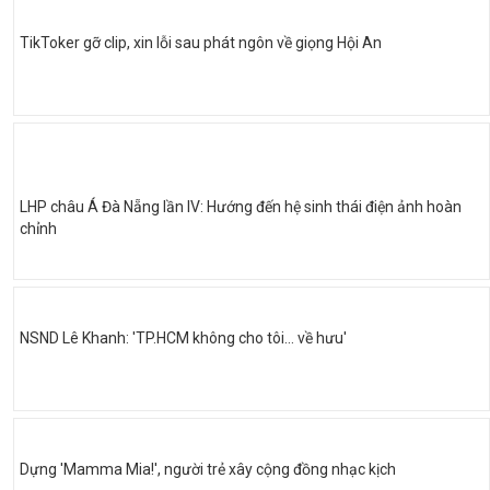
TikToker gỡ clip, xin lỗi sau phát ngôn về giọng Hội An
LHP châu Á Đà Nẵng lần IV: Hướng đến hệ sinh thái điện ảnh hoàn
chỉnh
NSND Lê Khanh: 'TP.HCM không cho tôi… về hưu'
Dựng 'Mamma Mia!', người trẻ xây cộng đồng nhạc kịch