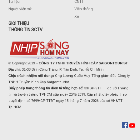
Tư liệu
CNTT
Người viễn xứ
Viễn thông
Xe
GIỚI THIỆU
THÔNG TIN SCTV
© Copyright 2019 –
CÔNG TY TNHH TRUYỀN HÌNH CÁP SAIGONTOURIST
Địa chỉ:
31-33 Đinh Công Tráng, P. Tân Định, Tp. Hồ Chí Minh.
Chịu trách nhiệm nội dung:
Ông Lương Quốc Huy, Tổng giám đốc Công ty
TNHH Truyền hình Cáp Saigontourist.
Giấy phép trang thông tin điện tử tổng hợp số:
33/GP-STTTT do Sở Thông
tin và truyền thông TPHCM cấp ngày 20/5/2019. Cập nhật giấy phép theo
quyết định số 7699/GP-TTĐT ngày 13 tháng 7 năm 2026 của sở VH&TT
Tp.HCM.