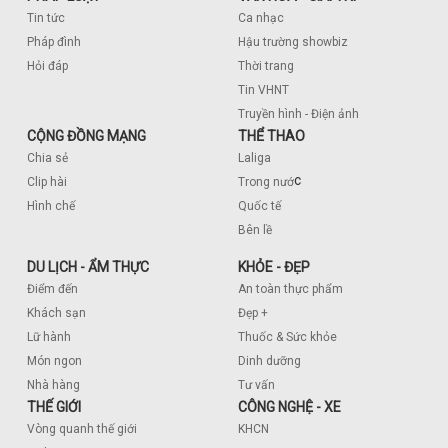
Tin tức
Ca nhạc
Pháp đình
Hậu trường showbiz
Hỏi đáp
Thời trang
Tin VHNT
Truyền hình - Điện ảnh
CỘNG ĐỒNG MẠNG
THỂ THAO
Chia sẻ
Laliga
c
Clip hài
Trong nướ
Hình chế
Quốc tế
Bên lề
DU LỊCH - ẨM THỰC
KHỎE - ĐẸP
Điểm đến
An toàn thực phẩm
Khách sạn
Đẹp +
Lữ hành
Thuốc & Sức khỏe
Món ngon
Dinh dưỡng
Nhà hàng
Tư vấn
THẾ GIỚI
CÔNG NGHỆ - XE
Vòng quanh thế giới
KHCN