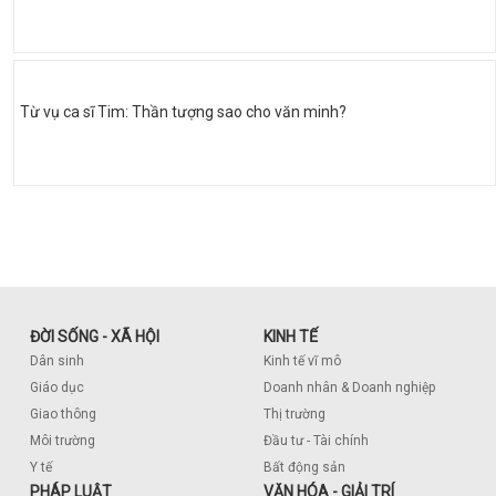
Từ vụ ca sĩ Tim: Thần tượng sao cho văn minh?
ĐỜI SỐNG - XÃ HỘI
KINH TẾ
Dân sinh
Kinh tế vĩ mô
Giáo dục
Doanh nhân & Doanh nghiệp
Giao thông
Thị trường
Môi trường
Đầu tư - Tài chính
Y tế
Bất động sản
PHÁP LUẬT
VĂN HÓA - GIẢI TRÍ