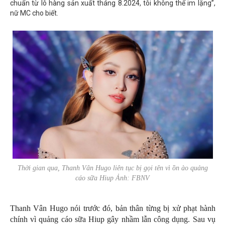
chuẩn từ lô hàng sản xuất tháng 8.2024, tôi không thể im lặng”,
nữ MC cho biết.
Thời gian qua, Thanh Vân Hugo liên tục bị gọi tên vì ồn ào quảng
cáo sữa Hiup Ảnh: FBNV
Thanh Vân Hugo nói trước đó, bản thân từng bị xử phạt hành
chính vì quảng cáo sữa Hiup gây nhầm lẫn công dụng. Sau vụ