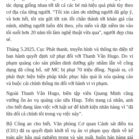
tác dụng giống nhau tới tất cả các bé mà hiệu quả phải tùy theo
cơ địa của từng người. “Tôi xin cảm ơn những người đã góp ý,
và hơn hết, tôi xin gửi lời xin lỗi chân thành tới khán giả của
mình, những người luôn dõi theo, yêu mến và đặt niềm tin vào
tôi suốt hơn 20 năm tôi làm nghệ thuật vừa qua”, người đẹp chia
sẻ.
Tháng 5.2025, Cục Phát thanh, truyền hình và thông tin điện tử
ban hành quyết định xử phạt đối với Thanh Vân Hugo. Do vi
phạm quảng cáo sản phẩm dinh dưỡng gây nhầm lẫn về công
dụng đã công bố, nữ MC bị phạt 70 triệu đồng. Ngoài ra, cô
phải thực hiện biện pháp khắc phục hậu quả là xóa quảng cáo
và buộc cải chính thông tin đối với hành vi vi phạm.
Ngoài Thanh Vân Hugo, biên tập viên Quang Minh cũng
vướng ồn ào vụ quảng cáo sữa Hiup. Trên trang cá nhân, anh
cho biết đang làm việc với luật sư để khởi kiện nhãn hàng vì "đã
lừa dối cả chính tôi trong vụ việc này".
Bộ Công an cho biết, Văn phòng Cơ quan Cảnh sát điều tra
(C01) đã ra quyết định khởi tố vụ án vi phạm quy định về kế
toán gây hậu quả nghiêm trọng và sản xuất, buôn bán hàng giả