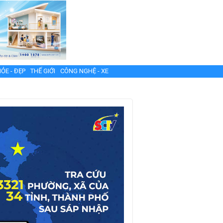
ỎE - ĐẸP
THẾ GIỚI
CÔNG NGHỆ - XE