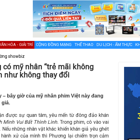
VĂN HÓA - GIẢI TRÍ
CỘNG ĐỒNG MẠNG
THỂ THAO
DU LỊCH - ẨM THỰC
KH
ường showbiz
g có mỹ nhân “trẻ mãi không
n như không thay đổi
 – bây giờ của mỹ nhân phim Việt này đang
giả.
hận được sự quan tâm, yêu mến từ đông đảo khán
h Mình Vui Bất Thình Lình.
Trong phim, cô vào vai
. Nếu những nhân vật khác khiến khán giả yêu ghét
h hành xử của mình thì Phương lại chiếm trọn cảm