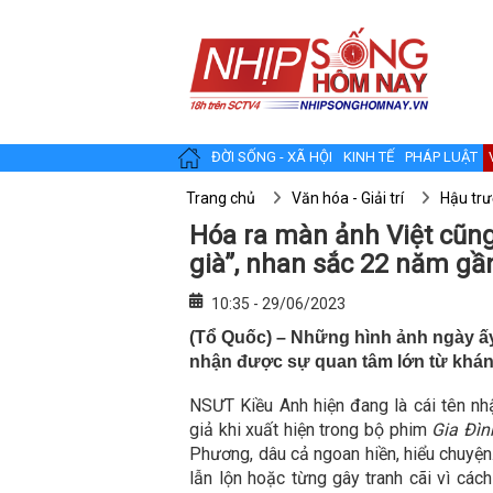
ĐỜI SỐNG - XÃ HỘI
KINH TẾ
PHÁP LUẬT
Trang chủ
Văn hóa - Giải trí
Hậu tr
Hóa ra màn ảnh Việt cũn
già”, nhan sắc 22 năm gầ
10:35 - 29/06/2023
(Tổ Quốc) – Những hình ảnh ngày ấy
nhận được sự quan tâm lớn từ khán 
NSƯT Kiều Anh hiện đang là cái tên n
giả khi xuất hiện trong bộ phim
Gia Đìn
Phương, dâu cả ngoan hiền, hiểu chuyện
lẫn lộn hoặc từng gây tranh cãi vì các