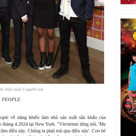
lie hiện nuôi 6 người con
PEOPLE
ople
về năng khiếu làm nhà sản xuất sân khấu của
ào tháng 4.2024 tại New York. "Vievienne từng nói, 'Mẹ
làm điều này. Chúng ta phải trải qua điều này'. Con bé