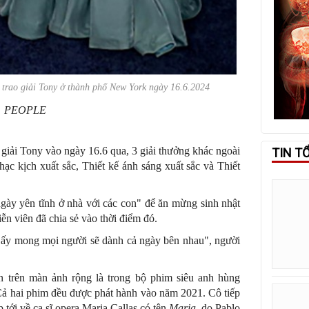
lễ trao giải Tony ở thành phố New York ngày 16.6.2024
PEOPLE
giải Tony vào ngày 16.6 qua, 3 giải thưởng khác ngoài
TIN T
hạc kịch xuất sắc, Thiết kế ánh sáng xuất sắc và Thiết
gày yên tĩnh ở nhà với các con" để ăn mừng sinh nhật
iễn viên đã chia sẻ vào thời điểm đó.
ô ấy mong mọi người sẽ dành cả ngày bên nhau", người
ện trên màn ảnh rộng là trong bộ phim siêu anh hùng
Cả hai phim đều được phát hành vào năm 2021. Cô tiếp
p tới về ca sĩ opera Maria Callas có tên
Maria,
do Pablo