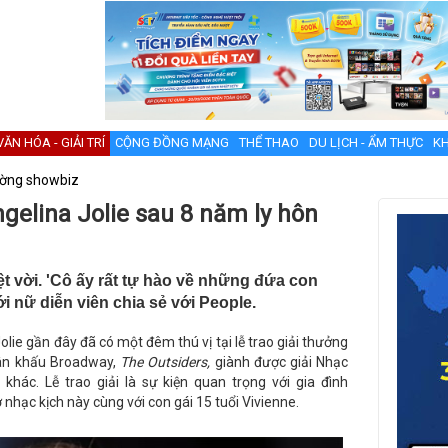
VĂN HÓA - GIẢI TRÍ
CỘNG ĐỒNG MẠNG
THỂ THAO
DU LỊCH - ẨM THỰC
KH
ường showbiz
gelina Jolie sau 8 năm ly hôn
t vời. 'Cô ấy rất tự hào về những đứa con
i nữ diễn viên chia sẻ với People.
olie gần đây đã có một đêm thú vị tại lễ trao giải thưởng
sân khấu Broadway,
The Outsiders,
giành được giải Nhạc
khác. Lễ trao giải là sự kiện quan trọng với gia đình
 nhạc kịch này cùng với con gái 15 tuổi Vivienne.