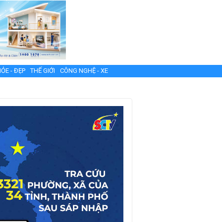
ỎE - ĐẸP
THẾ GIỚI
CÔNG NGHỆ - XE