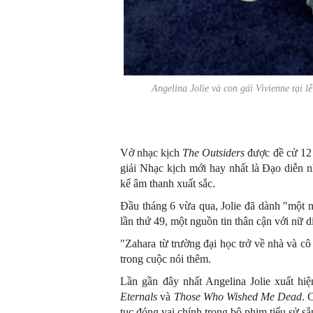
Angelina Jolie và con gái Vivienne tại 
Vở nhạc kịch
The Outsiders
được đề cử 12 
giải Nhạc kịch mới hay nhất là Đạo diễn n
kế âm thanh xuất sắc.
Đầu tháng 6 vừa qua, Jolie đã dành "một n
lần thứ 49, một nguồn tin thân cận với nữ d
"Zahara từ trường đại học trở về nhà và c
trong cuộc nói thêm.
Lần gần đây nhất Angelina Jolie xuất hi
Eternals
và
Those Who Wished Me Dead
. 
tục đóng vai chính trong bộ phim tiểu sử sắ