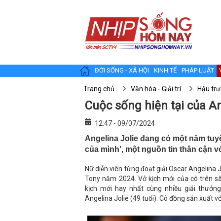
ĐỜI SỐNG - XÃ HỘI
KINH TẾ
PHÁP LUẬT
Trang chủ
Văn hóa - Giải trí
Hậu tr
Cuộc sống hiện tại của An
12:47 - 09/07/2024
Angelina Jolie đang có một năm tuyệ
của mình', một nguồn tin thân cận vớ
Nữ diễn viên từng đoạt giải Oscar Angelina J
Tony năm 2024. Vở kịch mới của cô trên 
kịch mới hay nhất cùng nhiều giải thưởng 
Angelina Jolie (49 tuổi). Cô đồng sản xuất vở