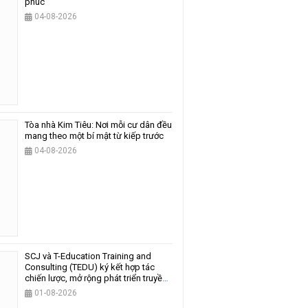
phúc
04-08-2026
Tòa nhà Kim Tiêu: Nơi mỗi cư dân đều
mang theo một bí mật từ kiếp trước
04-08-2026
SCJ và T-Education Training and
Consulting (TEDU) ký kết hợp tác
chiến lược, mở rộng phát triển truyền
thông và giáo dục
01-08-2026