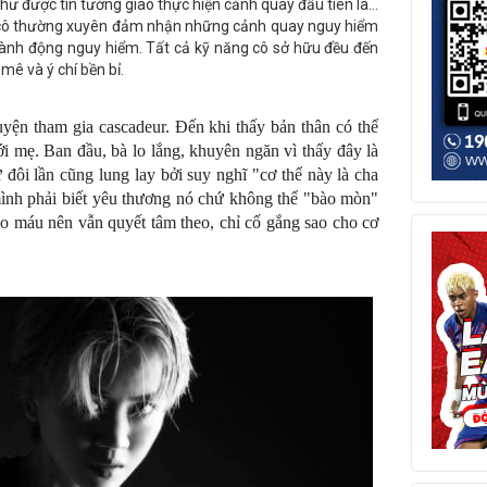
ư được tin tưởng giao thực hiện cảnh quay đầu tiên là...
, cô thường xuyên đảm nhận những cảnh quay nguy hiểm
 hành động nguy hiểm. Tất cả kỹ năng cô sở hữu đều đến
mê và ý chí bền bỉ.
yện tham gia cascadeur. Đến khi thấy bản thân có thể
 mẹ. Ban đầu, bà lo lắng, khuyên ngăn vì thấy đây là
ôi lần cũng lung lay bởi suy nghĩ "cơ thể này là cha
ình phải biết yêu thương nó chứ không thể "bào mòn"
o máu nên vẫn quyết tâm theo, chỉ cố gắng sao cho cơ