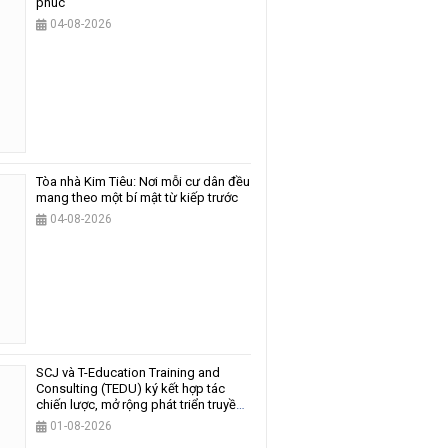
phúc
04-08-2026
Tòa nhà Kim Tiêu: Nơi mỗi cư dân đều
mang theo một bí mật từ kiếp trước
04-08-2026
SCJ và T-Education Training and
Consulting (TEDU) ký kết hợp tác
chiến lược, mở rộng phát triển truyền
thông và giáo dục
01-08-2026