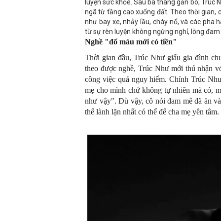
luyện sức khỏe. Sau ba tháng gắn bó, Trúc Nh
ngã từ tầng cao xuống đất. Theo thời gian
như bay xe, nhảy lầu, cháy nổ, và các pha
từ sự rèn luyện không ngừng nghỉ, lòng đam 
Nghề "đổ máu mới có tiền"
Thời gian đầu, Trúc Như giấu gia đình chu
theo được nghề, Trúc Như mới thú nhận với
công việc quá nguy hiểm. Chính Trúc Như đ
mẹ cho mình chứ không tự nhiên mà có, m
như vậy". Dù vậy, cô nói đam mê đã ăn và
thể lành lặn nhất có thể để cha mẹ yên tâm.