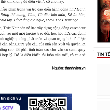
 thế khi không đủ diễn viên", cô cho hay.
nhiều phim trong vai trò đạo diễn hành động như
Hạnh
, Rừng thế mạng, Cám, Cô dâu hào môn, Kẻ ăn hồn,
hia tay, Tết ở làng địa ngục,
show
The Challenge...
hân, Trúc Như còn nỗ lực xây dựng cộng đồng cascadeur
n tạo một môi trường trao đổi, học hỏi giữa các đồng
kinh nghiệm, cùng phát triển và quan trọng hơn là được
 cân bằng giữa yêu cầu của nhà sản xuất và quyền lợi
ông cao, tôi phải tính toán sao cho vẫn có cảnh quay
TIN T
ợp lý. Đó là điều khiến tôi luôn trăn trở", cô chia sẻ
Nguồn:
thanhnien.vn