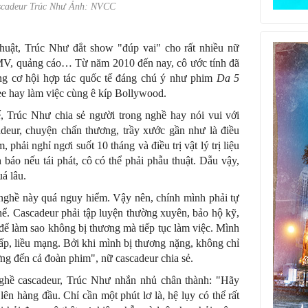
ascadeur Trúc Như Ảnh: NVCC
huật, Trúc Như đắt show "đúp vai" cho rất nhiều nữ
, MV, quảng cáo… Từ năm 2010 đến nay, cô ước tính đã
ng cơ hội hợp tác quốc tế đáng chú ý như phim
Da 5
ee hay làm việc cùng ê kíp Bollywood.
 Trúc Như chia sẻ người trong nghề hay nói vui với
deur, chuyện chấn thương, trầy xước gần như là điều
 phải nghỉ ngơi suốt 10 tháng và điều trị vật lý trị liệu
h báo nếu tái phát, cô có thể phải phẫu thuật. Dẫu vậy,
á lâu.
nghề này quá nguy hiểm. Vậy nên, chính mình phải tự
thể. Cascadeur phải tập luyện thường xuyên, bảo hộ kỹ,
ể làm sao không bị thương mà tiếp tục làm việc. Mình
p, liều mạng. Bởi khi mình bị thương nặng, không chỉ
g đến cả đoàn phim", nữ cascadeur chia sẻ.
nghề cascadeur, Trúc Như nhắn nhủ chân thành: "Hãy
lên hàng đầu. Chỉ cần một phút lơ là, hệ lụy có thể rất