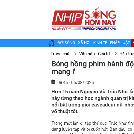
ĐỜI SỐNG - XÃ HỘI
KINH TẾ
PHÁP LUẬT
Trang chủ
Văn hóa - Giải trí
Hậu tr
Bóng hồng phim hành độ
mạng !'
08:46 - 05/08/2025
Hơn 15 năm Nguyễn Vũ Trúc Như làm 
này từng theo học ngành quản trị k
nổi bật trong giới cascadeur nữ nhờ
võ thuật tốt.
Trong một lần đi tập thể dục, Trúc Như tì
đang luyện tập và bị cuốn hút. Ban đầu, cô