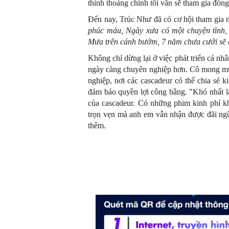
thỉnh thoảng chính tôi vẫn sẽ tham gia đóng
Đến nay, Trúc Như đã có cơ hội tham gia 
phúc máu, Ngày xưa có một chuyện tình
Mưa trên cánh bướm,
7 năm chưa cưới sẽ c
Không chỉ dừng lại ở việc phát triển cá n
ngày càng chuyên nghiệp hơn. Cô mong muố
nghiệp, nơi các cascadeur có thể chia sẻ 
đảm bảo quyền lợi công bằng. "Khó nhất là
của cascadeur. Có những phim kinh phí kh
trọn vẹn mà anh em vẫn nhận được đãi ngộ h
thêm.