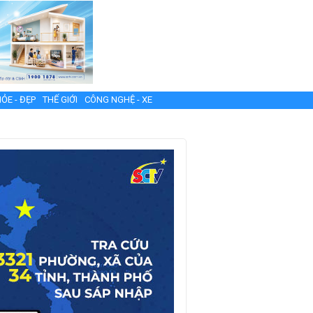
ỎE - ĐẸP
THẾ GIỚI
CÔNG NGHỆ - XE