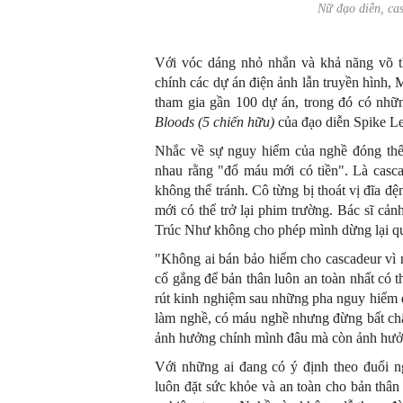
Nữ đạo diễn, c
Với vóc dáng nhỏ nhắn và khả năng võ t
chính các dự án điện ảnh lẫn truyền hình
tham gia gần 100 dự án, trong đó có nhữ
Bloods (5 chiến hữu)
của đạo diễn Spike L
Nhắc về sự nguy hiểm của nghề đóng thế,
nhau rằng "đổ máu mới có tiền". Là casca
không thể tránh. Cô từng bị thoát vị đĩa đệm,
mới có thể trở lại phim trường. Bác sĩ cản
Trúc Như không cho phép mình dừng lại qu
"Không ai bán bảo hiểm cho cascadeur vì 
cố gắng để bản thân luôn an toàn nhất có 
rút kinh nghiệm sau những pha nguy hiểm đ
làm nghề, có máu nghề nhưng đừng bất chấ
ảnh hưởng chính mình đâu mà còn ảnh hưởn
Với những ai đang có ý định theo đuổi 
luôn đặt sức khỏe và an toàn cho bản thân 