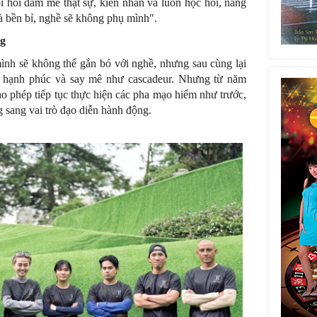
 hỏi đam mê thật sự, kiên nhẫn và luôn học hỏi, nâng
 bền bỉ, nghề sẽ không phụ mình".
ng
ình sẽ không thể gắn bó với nghề, nhưng sau cùng lại
ô hạnh phúc và say mê như cascadeur. Nhưng từ năm
 phép tiếp tục thực hiện các pha mạo hiểm như trước,
 sang vai trò đạo diễn hành động.