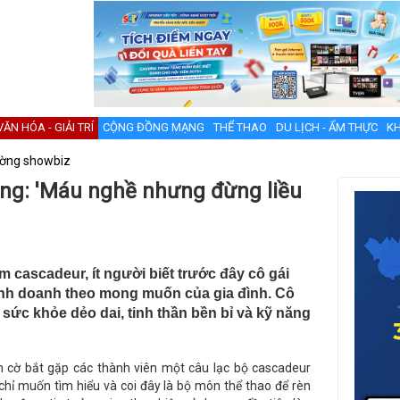
VĂN HÓA - GIẢI TRÍ
CỘNG ĐỒNG MẠNG
THỂ THAO
DU LỊCH - ẨM THỰC
KH
ường showbiz
ng: 'Máu nghề nhưng đừng liều
cascadeur, ít người biết trước đây cô gái
inh doanh theo mong muốn của gia đình. Cô
 sức khỏe dẻo dai, tinh thần bền bỉ và kỹ năng
nh cờ bắt gặp các thành viên một câu lạc bộ cascadeur
 chỉ muốn tìm hiểu và coi đây là bộ môn thể thao để rèn