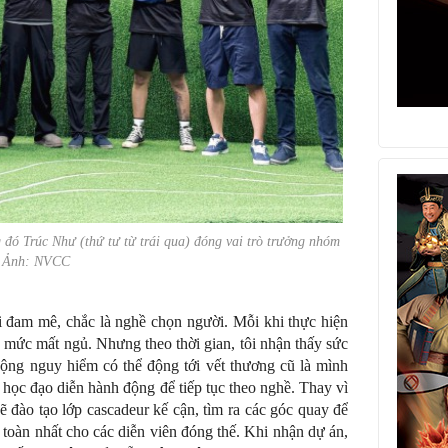
g đó Trúc Như
(thứ tư từ trái qua)
đóng vai trò trưởng nhóm
Ảnh: NVCC
i đam mê, chắc là nghề chọn người. Mỗi khi thực hiện
 mức mất ngủ. Nhưng theo thời gian, tôi nhận thấy sức
ộng nguy hiểm có thể động tới vết thương cũ là mình
học đạo diễn hành động để tiếp tục theo nghề. Thay vì
 đào tạo lớp cascadeur kế cận, tìm ra các góc quay để
toàn nhất cho các diễn viên đóng thế. Khi nhận dự án,