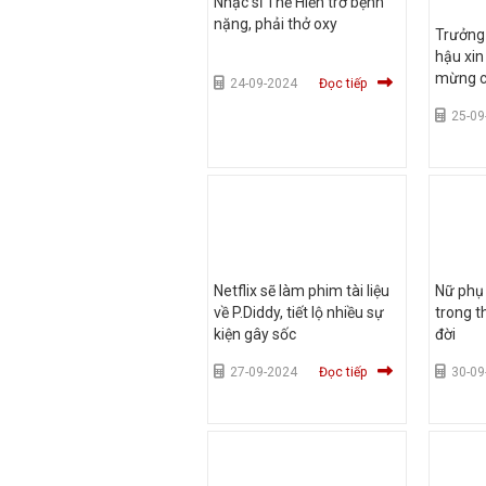
Nhạc sĩ Thế Hiển trở bệnh
nặng, phải thở oxy
Trưởng 
hậu xin 
mừng c
24-09-2024
Đọc tiếp
25-09
Netflix sẽ làm phim tài liệu
Nữ phụ
về P.Diddy, tiết lộ nhiều sự
trong t
kiện gây sốc
đời
27-09-2024
Đọc tiếp
30-09