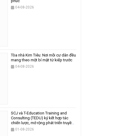
phúc
04-08-2026
Tòa nhà Kim Tiêu: Nơi mỗi cư dân đều
mang theo một bí mật từ kiếp trước
04-08-2026
SCJ và T-Education Training and
Consulting (TEDU) ký kết hợp tác
chiến lược, mở rộng phát triển truyền
thông và giáo dục
01-08-2026