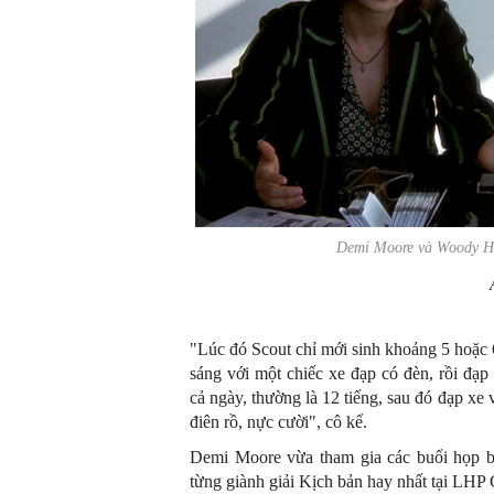
Demi Moore và Woody Ha
"Lúc đó Scout chỉ mới sinh khoảng 5 hoặc 6
sáng với một chiếc xe đạp có đèn, rồi đạ
cả ngày, thường là 12 tiếng, sau đó đạp xe 
điên rồ, nực cười", cô kể.
Demi Moore vừa tham gia các buổi họp 
từng giành giải Kịch bản hay nhất tại LHP