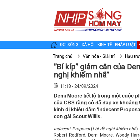
ĐỜI SỐNG - XÃ HỘI
KINH TẾ
PHÁP LUẬT
Trang chủ
Văn hóa - Giải trí
Hậu tr
”Bí kíp” giảm cân của De
nghị khiếm nhã”
11:18 - 24/09/2024
Demi Moore tiết lộ trong một cuộc 
của CBS rằng cô đã đạp xe khoảng 
kinh dị khiêu dâm 'Indecent Proposal
con gái Scout Willis.
Indecent Proposal
(
Lời đề nghị khiếm nhã
)
Robert Redford, Demi Moore, Woody Harr