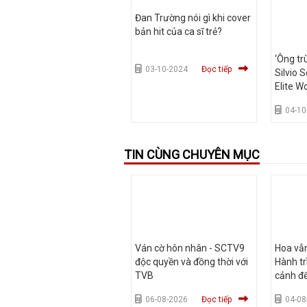
Đan Trường nói gì khi cover
bản hit của ca sĩ trẻ?
‘Ông t
03-10-2024
Đọc tiếp
Silvio 
Elite W
khánh k
04-10
TIN CÙNG CHUYÊN MỤC
Ván cờ hôn nhân - SCTV9
Hoa vẫ
độc quyền và đồng thời với
Hành tr
TVB
cảnh để
06-08-2026
Đọc tiếp
04-08