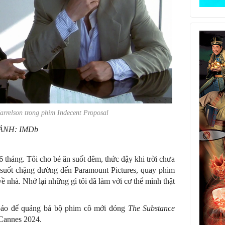
rrelson trong phim
Indecent Proposal
ẢNH: IMDb
 tháng. Tôi cho bé ăn suốt đêm, thức dậy khi trời chưa
p suốt chặng đường đến Paramount Pictures, quay phim
về nhà. Nhớ lại những gì tôi đã làm với cơ thể mình thật
báo để quảng bá bộ phim cô mới đóng
The Substance
 Cannes 2024.