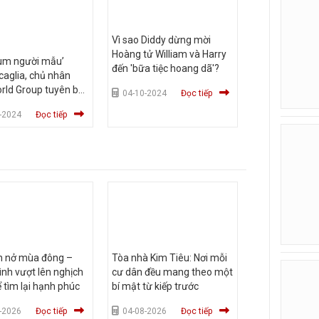
Vì sao Diddy dừng mời
Hoàng tử William và Harry
rùm người mẫu’
đến 'bữa tiệc hoang dã'?
Scaglia, chủ nhân
orld Group tuyên bố
04-10-2024
Đọc tiếp
iệt
-2024
Đọc tiếp
n nở mùa đông –
Tòa nhà Kim Tiêu: Nơi mỗi
ình vượt lên nghịch
cư dân đều mang theo một
 tìm lại hạnh phúc
bí mật từ kiếp trước
-2026
Đọc tiếp
04-08-2026
Đọc tiếp