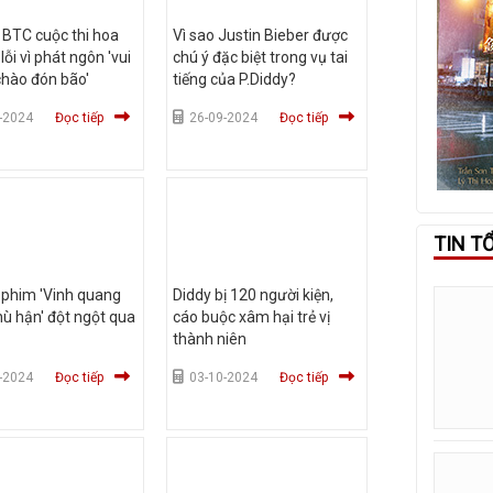
BTC cuộc thi hoa
Vì sao Justin Bieber được
lỗi vì phát ngôn 'vui
chú ý đặc biệt trong vụ tai
hào đón bão'
tiếng của P.Diddy?
-2024
Đọc tiếp
26-09-2024
Đọc tiếp
TIN T
 phim 'Vinh quang
Diddy bị 120 người kiện,
hù hận' đột ngột qua
cáo buộc xâm hại trẻ vị
thành niên
-2024
Đọc tiếp
03-10-2024
Đọc tiếp