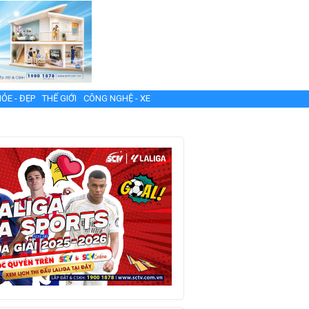
ỎE - ĐẸP
THẾ GIỚI
CÔNG NGHỆ - XE