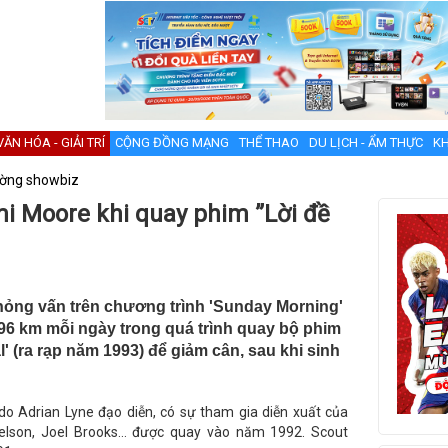
VĂN HÓA - GIẢI TRÍ
CỘNG ĐỒNG MẠNG
THỂ THAO
DU LỊCH - ẨM THỰC
KH
ường showbiz
mi Moore khi quay phim ”Lời đề
phỏng vấn trên chương trình 'Sunday Morning'
96 km mỗi ngày trong quá trình quay bộ phim
' (ra rạp năm 1993) để giảm cân, sau khi sinh
 do Adrian Lyne đạo diễn, có sự tham gia diễn xuất của
elson, Joel Brooks… được quay vào năm 1992. Scout