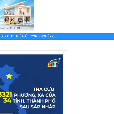
ỎE - ĐẸP
THẾ GIỚI
CÔNG NGHỆ - XE