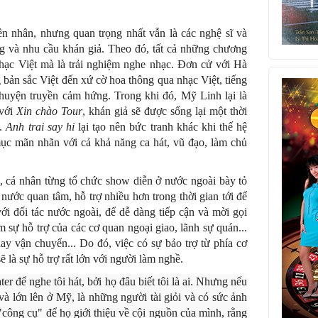
n nhân, nhưng quan trọng nhất vẫn là các nghệ sĩ và
ng và nhu cầu khán giả. Theo đó, tất cả những chương
nhạc Việt mà là trải nghiệm nghe nhạc. Đơn cử với Hà
bản sắc Việt đến xứ cờ hoa thông qua nhạc Việt, tiếng
chuyện truyền cảm hứng. Trong khi đó, Mỹ Linh lại là
 với
Xin chào Tour
, khán giả sẽ được sống lại một thời
0.
Anh trai say hi
lại tạo nên bức tranh khác khi thế hệ
mục mãn nhãn với cả khả năng ca hát, vũ đạo, làm chủ
ị, cá nhân từng tổ chức show diễn ở nước ngoài bày tỏ
ớc quan tâm, hỗ trợ nhiều hơn trong thời gian tới để
với đối tác nước ngoài, để dễ dàng tiếp cận và mời gọi
 sự hỗ trợ của các cơ quan ngoại giao, lãnh sự quán...
 hay vận chuyển... Do đó, việc có sự bảo trợ từ phía cơ
ẽ là sự hỗ trợ rất lớn với người làm nghề.
 để nghe tôi hát, bởi họ đâu biết tôi là ai. Nhưng nếu
và lớn lên ở Mỹ, là những người tài giỏi và có sức ảnh
 "công cụ" để họ giới thiệu về cội nguồn của mình, rằng