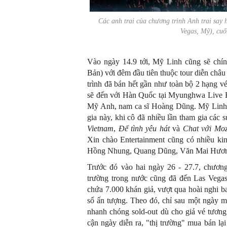
Các anh trai của chương trình Anh trai say
Vegas, Mỹ), cu
Vào ngày 14.9 tới, Mỹ Linh cũng sẽ chín
Bản) với đêm đầu tiên thuộc tour diễn châ
trình đã bán hết gần như toàn bộ 2 hạng v
sẽ đến với Hàn Quốc tại Myunghwa Live H
Mỹ Anh, nam ca sĩ Hoàng Dũng. Mỹ Linh kh
gia này, khi cô đã nhiều lần tham gia các
Vietnam
,
Để tình yêu hát
và
Chat với Moz
Xin chào Entertainment cũng có nhiều ki
Hồng Nhung, Quang Dũng, Văn Mai Hương
Trước đó vào hai ngày 26 - 27.7, chươn
trường trong nước cũng đã đến Las Vegas
chứa 7.000 khán giả, vượt qua hoài nghi 
số ấn tượng. Theo đó, chỉ sau một ngày 
nhanh chóng sold-out dù cho giá vé tương đ
cận ngày diễn ra, "thị trường" mua bán lại