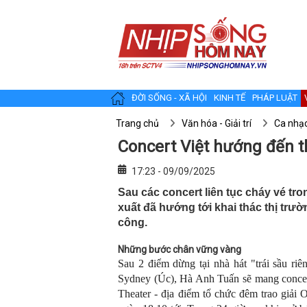
ĐỜI SỐNG - XÃ HỘI
KINH TẾ
PHÁP LUẬT
Trang chủ
Văn hóa - Giải trí
Ca nhạ
Concert Việt hướng đến t
17:23 - 09/09/2025
Sau các concert liên tục cháy vé tro
xuất đã hướng tới khai thác thị trư
công.
N
hững bước chân vững vàng
Sau 2 điểm dừng tại nhà hát "trái sầu ri
Sydney (Úc), Hà Anh Tuấn sẽ mang conce
Theater - địa điểm tổ chức đêm trao giải 