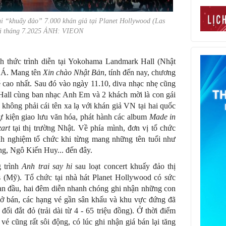
 hi “khuấy đảo” 7.000 khán giả tại Planet Hollywood (Las
ối tháng 7.2025 ẢNH: VIEON
h thức trình diễn tại Yokohama Landmark Hall (Nhật
u Á. Mang tên
Xin chào Nhật Bản
, tính đến nay, chương
é cao nhất. Sau đó vào ngày 11.10, diva nhạc nhẹ cũng
all cùng ban nhạc Anh Em và 2 khách mời là con gái
ông phải cái tên xa lạ với khán giả VN tại hai quốc
 sự kiện giao lưu văn hóa, phát hành các album
Made in
art
tại thị trường Nhật. Về phía mình, đơn vị tổ chức
nh nghiệm tổ chức khi từng mang những tên tuổi như
, Ngô Kiến Huy... đến đây.
g trình
Anh trai say hi
sau loạt concert khuấy đảo thị
 (Mỹ). Tổ chức tại nhà hát Planet Hollywood có sức
ban đầu, hai đêm diễn nhanh chóng ghi nhận những con
mở bán, các hạng vé gần sân khấu và khu vực đứng đã
ối đắt đỏ (trải dài từ 4 - 65 triệu đồng). Ở thời điểm
 vé cũng rất sôi động, có lúc ghi nhận giá bán lại tăng