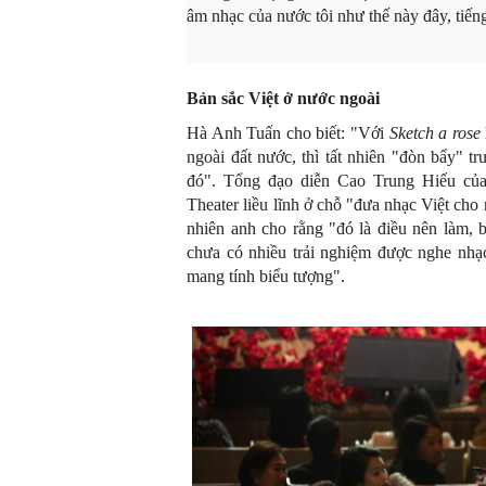
âm nhạc của nước tôi như thế này đây, tiếng
B
ản sắc
V
iệt ở nước ngoài
Hà Anh Tuấn cho biết: "Với
Sketch a rose
ngoài đất nước, thì tất nhiên "đòn bẩy" t
đó". Tổng đạo diễn Cao Trung Hiếu c
Theater liều lĩnh ở chỗ "đưa nhạc Việt ch
nhiên anh cho rằng "đó là điều nên làm, 
chưa có nhiều trải nghiệm được nghe nhạc
mang tính biểu tượng".