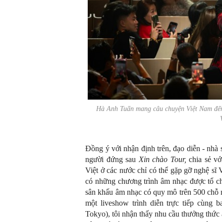
Hà Anh Tuấn mang câu chuyện Việt Nam đến 
Đồng ý với nhận định trên, đạo diễn - nhà
người đứng sau
Xin chào Tour,
chia sẻ v
Việt ở các nước chỉ có thể gặp gỡ nghệ sĩ 
có những chương trình âm nhạc được tổ ch
sân khấu âm nhạc có quy mô trên 500 chỗ n
một liveshow trình diễn trực tiếp cùng b
Tokyo), tôi nhận thấy nhu cầu thưởng thức