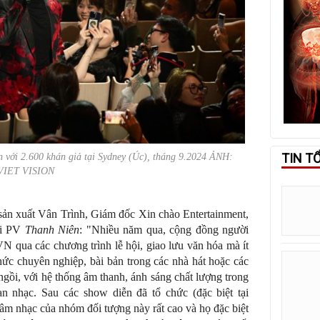
TIN T
với 2.600 khán giả tại Sydney (Úc), tháng 9.2024 ẢNH:
VIET VISION
 sản xuất Vân Trình, Giám đốc Xin chào Entertainment,
ới PV
Thanh Niên
: "Nhiều năm qua, cộng đồng người
VN qua các chương trình lễ hội, giao lưu văn hóa mà ít
ức chuyên nghiệp, bài bản trong các nhà hát hoặc các
gồi, với hệ thống âm thanh, ánh sáng chất lượng trong
an nhạc. Sau các show diễn đã tổ chức (đặc biệt tại
 âm nhạc của nhóm đối tượng này rất cao và họ đặc biệt