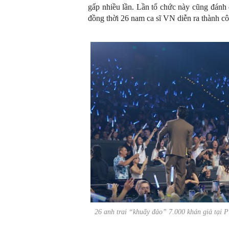
gấp nhiều lần. Lần tổ chức này cũng đánh 
đồng thời 26 nam ca sĩ VN diễn ra thành c
26 anh trai “khuấy đảo” 7.000 khán giả tại 