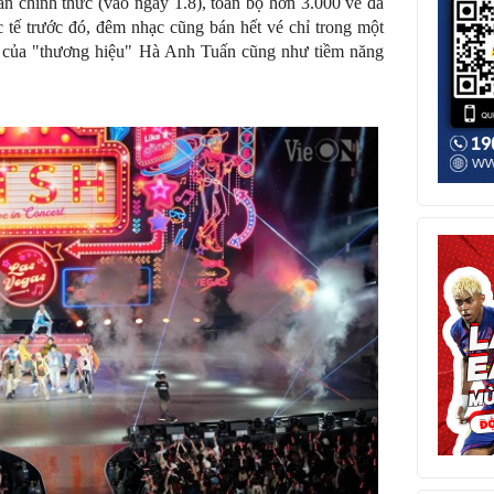
án chính thức (vào ngày 1.8), toàn bộ hơn 3.000 vé đã
tế trước đó, đêm nhạc cũng bán hết vé chỉ trong một
út của "thương hiệu" Hà Anh Tuấn cũng như tiềm năng