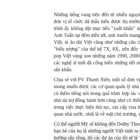
Những tiếng vang trên đến từ nhiều nguyê
đơn vị tổ chức đã thấu hiểu được thị trườ
trình ấy không đặt mục tiêu "xuất khẩu" 
Anh Tuấn tại đêm diễn tới, anh muốn mang 
Việt, tà áo dài Việt cũng như những câu 
"biểu tượng" của thế hệ 7X, 8X, nên đến
pop Việt vàng son những năm 1990, 200
các nghệ sĩ mới đã cống hiến những tiết 
sân khấu.
Chia sẻ với PV
Thanh Niên
, một số đơn v
mong muốn được các cơ quan quản lý nhà nư
có thêm tiếng nói trong quá trình hợp tác 
nhà tài trợ đồng hành hơn cũng như có thêm
trong việc thực hiện thủ tục, xin cấp visa
quan nhà nước, nhất là về mặt chủ trương, s
Có thể người Mỹ sẽ không đến Dolby Theater
bạn bè của họ là những người Việt sinh ra 
hưởng sâu rộng, thì các dự án của tôi sẽ là