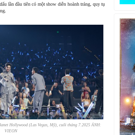
dấu lần đầu tiên có một show diễn hoành tráng, quy tụ
ông.
Planet Hollywood (Las Vegas, Mỹ), cuối tháng 7.2025 ẢNH:
VIEON