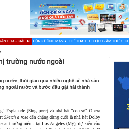
VĂN HÓA - GIẢI TRÍ
CỘNG ĐỒNG MẠNG
THỂ THAO
DU LỊCH - ẨM THỰC
KH
c
hị trường nước ngoài
ng nước, thời gian qua nhiều nghệ sĩ, nhà sản
ờng ngoài nước và bước đầu gặt hái thành
êng" Esplanade (Singapore) và nhà hát "con sò" Opera
rt
Sketch a rose
đến chặng dừng cuối là nhà hát Dolby
Oscar thường niên - tại Los Angeles (Mỹ), dự kiến vào