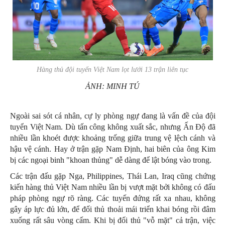
Hàng thủ đội tuyển Việt Nam lọt lưới 13 trận liên tục
ẢNH: MINH TÚ
Ngoài sai sót cá nhân, cự ly phòng ngự đang là vấn đề của đội
tuyển Việt Nam. Dù tấn công không xuất sắc, nhưng Ấn Độ đã
nhiều lần khoét được khoảng trống giữa trung vệ lệch cánh và
hậu vệ cánh. Hay ở trận gặp Nam Định, hai biên của ông Kim
bị các ngoại binh "khoan thủng" dễ dàng để lật bóng vào trong.
Các trận đấu gặp Nga, Philippines, Thái Lan, Iraq cũng chứng
kiến hàng thủ Việt Nam nhiều lần bị vượt mặt bởi không có đấu
pháp phòng ngự rõ ràng. Các tuyến đứng rất xa nhau, không
gây áp lực đủ lớn, để đối thủ thoải mái triển khai bóng rồi đâm
xuống rất sâu vòng cấm. Khi bị đối thủ "vỗ mặt" cả trận, việc