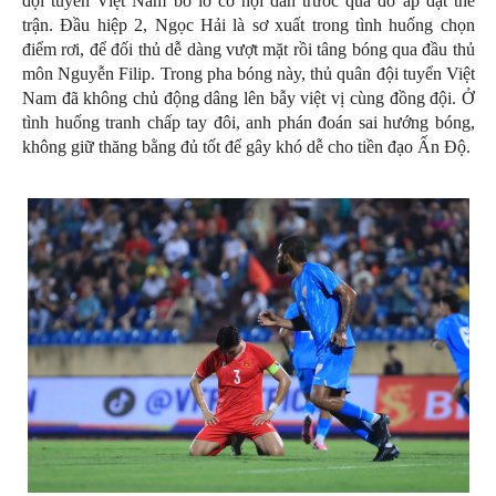
đội tuyển Việt Nam bỏ lỡ cơ hội dẫn trước qua đó áp đặt thế
trận. Đầu hiệp 2, Ngọc Hải là sơ xuất trong tình huống chọn
điểm rơi, để đối thủ dễ dàng vượt mặt rồi tâng bóng qua đầu thủ
môn Nguyễn Filip. Trong pha bóng này, thủ quân đội tuyển Việt
Nam đã không chủ động dâng lên bẫy việt vị cùng đồng đội. Ở
tình huống tranh chấp tay đôi, anh phán đoán sai hướng bóng,
không giữ thăng bằng đủ tốt để gây khó dễ cho tiền đạo Ấn Độ.