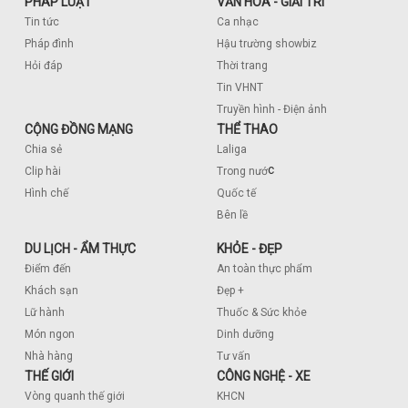
PHÁP LUẬT
VĂN HÓA - GIẢI TRÍ
Tin tức
Ca nhạc
Pháp đình
Hậu trường showbiz
Hỏi đáp
Thời trang
Tin VHNT
Truyền hình - Điện ảnh
CỘNG ĐỒNG MẠNG
THỂ THAO
Chia sẻ
Laliga
c
Clip hài
Trong nướ
Hình chế
Quốc tế
Bên lề
DU LỊCH - ẨM THỰC
KHỎE - ĐẸP
Điểm đến
An toàn thực phẩm
Khách sạn
Đẹp +
Lữ hành
Thuốc & Sức khỏe
Món ngon
Dinh dưỡng
Nhà hàng
Tư vấn
THẾ GIỚI
CÔNG NGHỆ - XE
Vòng quanh thế giới
KHCN