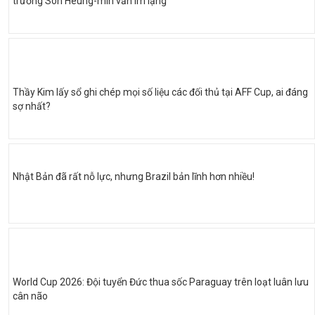
trưởng Son Heung-min vẫn im lặng
Thầy Kim lấy sổ ghi chép mọi số liệu các đối thủ tại AFF Cup, ai đáng
sợ nhất?
Nhật Bản đã rất nỗ lực, nhưng Brazil bản lĩnh hơn nhiều!
World Cup 2026: Đội tuyển Đức thua sốc Paraguay trên loạt luân lưu
cân não