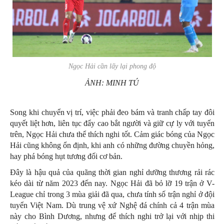
Ngọc Hải cần lấy lại phong độ
ẢNH: MINH TÚ
Song khi chuyển vị trí, việc phải đeo bám và tranh chấp tay đôi
quyết liệt hơn, liên tục đẩy cao bắt người và giữ cự ly với tuyến
trên, Ngọc Hải chưa thể thích nghi tốt. Cảm giác bóng của Ngọc
Hải cũng không ổn định, khi anh có những đường chuyền hỏng,
hay phá bóng hụt tương đối cơ bản.
Đây là hậu quả của quãng thời gian nghỉ dưỡng thương rải rác
kéo dài từ năm 2023 đến nay. Ngọc Hải đã bỏ lỡ 19 trận ở V-
League chỉ trong 3 mùa giải đã qua, chưa tính số trận nghỉ ở đội
tuyển Việt Nam. Dù trung vệ xứ Nghệ đá chính cả 4 trận mùa
này cho Bình Dương, nhưng để thích nghi trở lại với nhịp thi