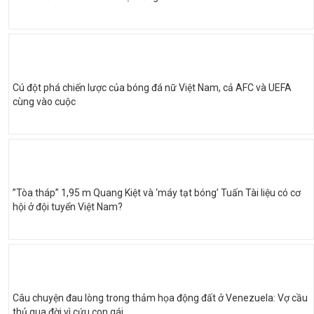
Cú đột phá chiến lược của bóng đá nữ Việt Nam, cả AFC và UEFA
cùng vào cuộc
”Tòa tháp” 1,95 m Quang Kiệt và ‘máy tạt bóng’ Tuấn Tài liệu có cơ
hội ở đội tuyển Việt Nam?
Câu chuyện đau lòng trong thảm họa động đất ở Venezuela: Vợ cầu
thủ qua đời vì cứu con gái