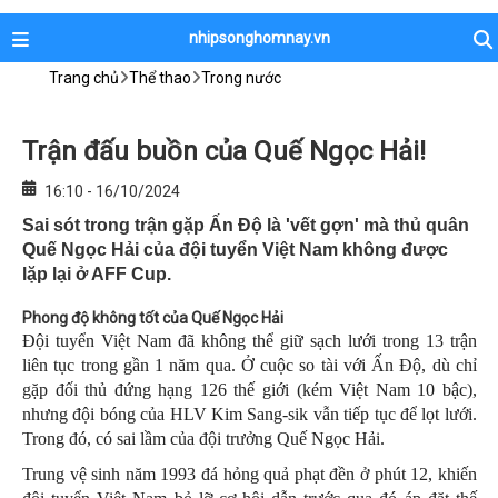
nhipsonghomnay.vn
Trang chủ
Thể thao
Trong nước
Trận đấu buồn của Quế Ngọc Hải!
16:10 - 16/10/2024
Sai sót trong trận gặp Ấn Độ là 'vết gợn' mà thủ quân
Quế Ngọc Hải của đội tuyển Việt Nam không được
lặp lại ở AFF Cup.
Phong độ không tốt của Quế Ngọc Hải
Đội tuyển Việt Nam đã không thể giữ sạch lưới trong 13 trận
liên tục trong gần 1 năm qua. Ở cuộc so tài với Ấn Độ, dù chỉ
gặp đối thủ đứng hạng 126 thế giới (kém Việt Nam 10 bậc),
nhưng đội bóng của HLV Kim Sang-sik vẫn tiếp tục để lọt lưới.
Trong đó, có sai lầm của đội trưởng Quế Ngọc Hải.
Trung vệ sinh năm 1993 đá hỏng quả phạt đền ở phút 12, khiến