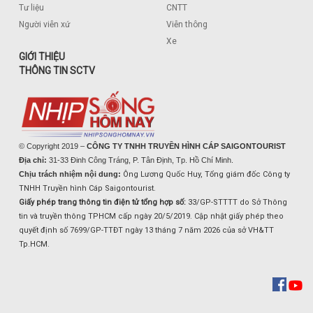
Tư liệu
CNTT
Người viễn xứ
Viễn thông
Xe
GIỚI THIỆU
THÔNG TIN SCTV
© Copyright 2019 –
CÔNG TY TNHH TRUYỀN HÌNH CÁP SAIGONTOURIST
Địa chỉ:
31-33 Đinh Công Tráng, P. Tân Định, Tp. Hồ Chí Minh.
Chịu trách nhiệm nội dung:
Ông Lương Quốc Huy, Tổng giám đốc Công ty
TNHH Truyền hình Cáp Saigontourist.
Giấy phép trang thông tin điện tử tổng hợp số:
33/GP-STTTT do Sở Thông
tin và truyền thông TPHCM cấp ngày 20/5/2019. Cập nhật giấy phép theo
quyết định số 7699/GP-TTĐT ngày 13 tháng 7 năm 2026 của sở VH&TT
Tp.HCM.