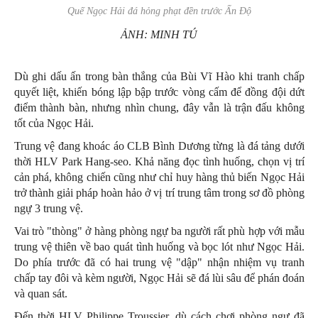
Quế Ngọc Hải đá hỏng phạt đền trước Ấn Độ
ẢNH: MINH TÚ
Dù ghi dấu ấn trong bàn thắng của Bùi Vĩ Hào khi tranh chấp
quyết liệt, khiến bóng lập bập trước vòng cấm để đồng đội dứt
điểm thành bàn, nhưng nhìn chung, đây vẫn là trận đấu không
tốt của Ngọc Hải.
Trung vệ đang khoác áo CLB Bình Dương từng là đá tảng dưới
thời HLV Park Hang-seo. Khả năng đọc tình huống, chọn vị trí
cản phá, không chiến cũng như chỉ huy hàng thủ biến Ngọc Hải
trở thành giải pháp hoàn hảo ở vị trí trung tâm trong sơ đồ phòng
ngự 3 trung vệ.
Vai trò "thòng" ở hàng phòng ngự ba người rất phù hợp với mẫu
trung vệ thiên về bao quát tình huống và bọc lót như Ngọc Hải.
Do phía trước đã có hai trung vệ "dập" nhận nhiệm vụ tranh
chấp tay đôi và kèm người, Ngọc Hải sẽ đá lùi sâu để phán đoán
và quan sát.
Đến thời HLV Philippe Troussier, dù cách chơi phòng ngự đã