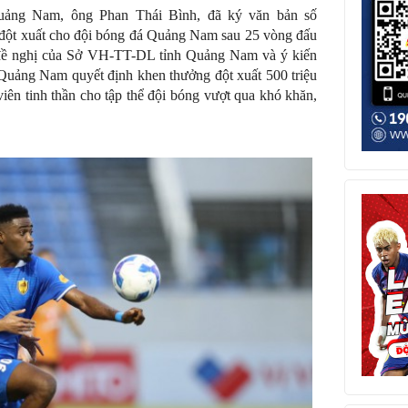
uảng Nam, ông Phan Thái Bình, đã ký văn bản số
t xuất cho đội bóng đá Quảng Nam sau 25 vòng đấu
ứ đề nghị của Sở VH-TT-DL tỉnh Quảng Nam và ý kiến
uảng Nam quyết định khen thưởng đột xuất 500 triệu
ên tinh thần cho tập thể đội bóng vượt qua khó khăn,