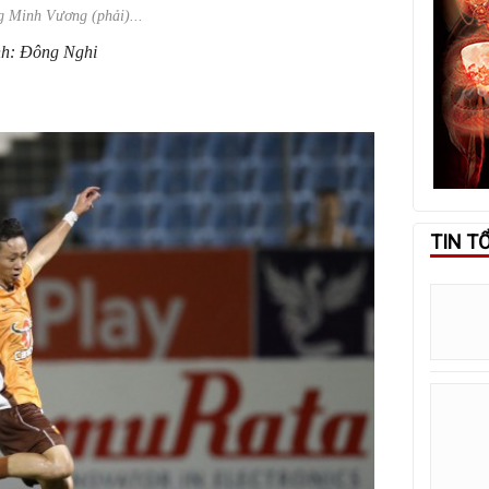
g Minh Vương (phải)...
h: Đông Nghi
TIN T