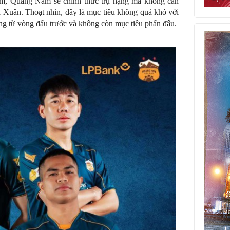
m, Quảng Nam sẽ chính thức trụ hạng mà không cần
a Xuân. Thoạt nhìn, đây là mục tiêu không quá khó với
ng từ vòng đấu trước và không còn mục tiêu phấn đấu.