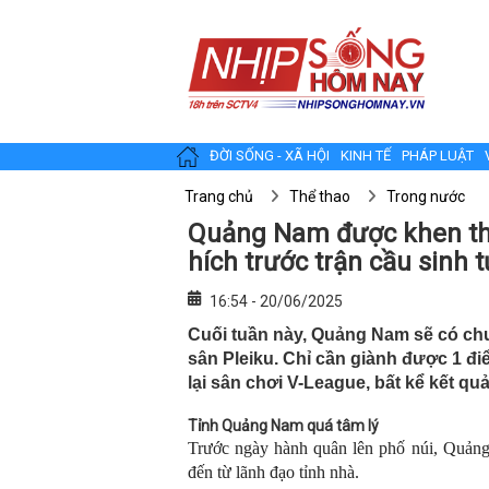
ĐỜI SỐNG - XÃ HỘI
KINH TẾ
PHÁP LUẬT
Trang chủ
Thể thao
Trong nước
Quảng Nam được khen thư
hích trước trận cầu sinh
16:54 - 20/06/2025
Cuối tuần này, Quảng Nam sẽ có ch
sân Pleiku. Chỉ cần giành được 1 đi
lại sân chơi V-League, bất kể kết q
Tỉnh Quảng Nam quá tâm lý
Trước ngày hành quân lên phố núi, Quản
đến từ lãnh đạo tỉnh nhà.