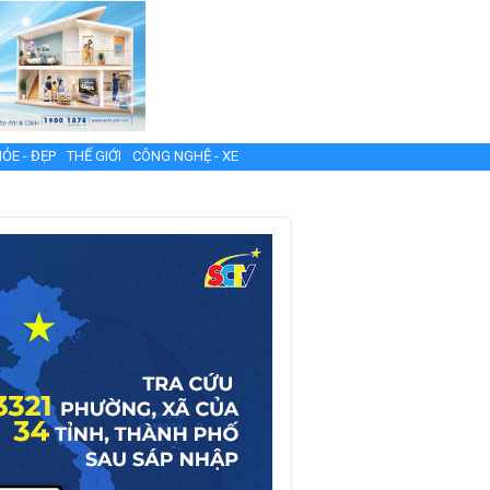
ỎE - ĐẸP
THẾ GIỚI
CÔNG NGHỆ - XE