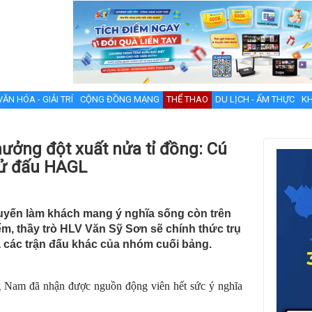
VĂN HÓA - GIẢI TRÍ
CỘNG ĐỒNG MẠNG
THỂ THAO
DU LỊCH - ẨM THỰC
KH
ởng đột xuất nửa tỉ đồng: Cú
 tử đấu HAGL
uyến làm khách mang ý nghĩa sống còn trên
ểm, thầy trò HLV Văn Sỹ Sơn sẽ chính thức trụ
uả các trận đấu khác của nhóm cuối bảng.
g Nam đã nhận được nguồn động viên hết sức ý nghĩa