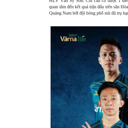
HLV Văn Sỹ Sơn. Chỉ cần có được 1 điể
quan tâm đến kết quả trận đấu trên sân Hò
Quảng Nam bởi đội bóng phố núi đã trụ hạ