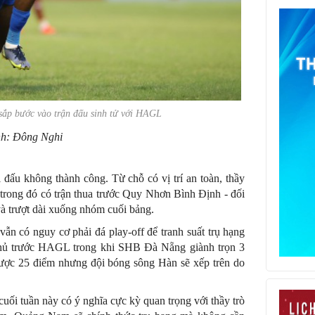
ắp bước vào trận đấu sinh tử với HAGL
h: Đông Nghi
đấu không thành công. Từ chỗ có vị trí an toàn, thầy
trong đó có trận thua trước Quy Nhơn Bình Định - đối
 và trượt dài xuống nhóm cuối bảng.
ẫn có nguy cơ phải đá play-off để tranh suất trụ hạng
t thủ trước HAGL trong khi SHB Đà Nẵng giành trọn 3
ược 25 điểm nhưng đội bóng sông Hàn sẽ xếp trên do
cuối tuần này có ý nghĩa cực kỳ quan trọng với thầy trò