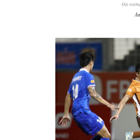
Đội trưởn
Ản