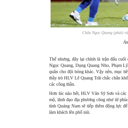
Châu Ngọc Quang (phải) và
Ản
Thế nhưng, đây lại chính là trận đấu cuố
Ngọc Quang, Dụng Quang Nho, Phạm Lý Đ
quân cho đội bóng khác. Vậy nên, mục ti
thầy trò HLV Lê Quang Trãi chắc chắn khôn
các công thần.
Hơn lúc nào hết, HLV Văn Sỹ Sơn và các h
mộ, lãnh đạo địa phương cũng như từ phía n
tỉnh Quảng Nam sẽ tiếp thêm động lực để
làm khách lên phố núi.