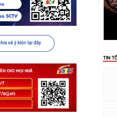
hia sẻ ý kiến tại đây
TIN T