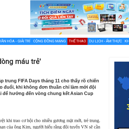
VĂN HÓA - GIẢI TRÍ
CỘNG ĐỒNG MẠNG
THỂ THAO
DU LỊCH - ẨM THỰC
KH
òng máu trẻ'
p trung FIFA Days tháng 11 cho thấy rõ chiến
 đuổi, khi không đơn thuần chỉ làm mới đội
ài để hướng đến vòng chung kết Asian Cup
ệt khi trao cơ hội cho nhiều gương mặt mới, trẻ trung.
 hạn của ông Kim, người hiểu rằng đội tuyển VN sẽ cần