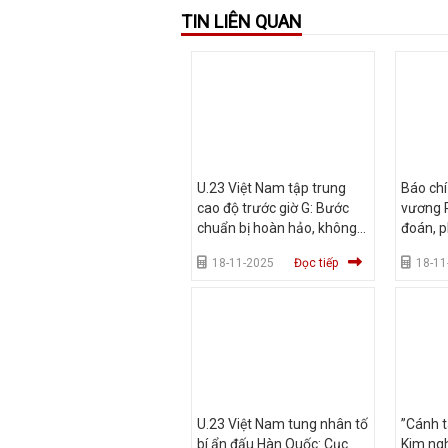
TIN LIÊN QUAN
U.23 Việt Nam tập trung
Báo chí
cao độ trước giờ G: Bước
vương 
chuẩn bị hoàn hảo, không
đoán, p
để thua Hàn Quốc
Việt N
18-11-2025
Đọc tiếp
18-11
U.23 Việt Nam tung nhân tố
”Cánh t
bí ẩn đấu Hàn Quốc: Cục
Kim ngh