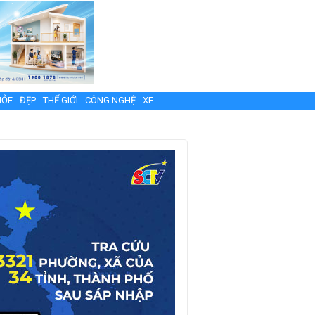
ỎE - ĐẸP
THẾ GIỚI
CÔNG NGHỆ - XE