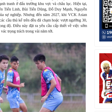
ạnh tranh ở đấu trường khu vực và châu lục. Hiện tại,
yễn Tiến Linh, Bùi Tiến Dũng, Đỗ Duy Mạnh, Nguyễn
của sự nghiệp. Nhưng đến năm 2027, khi VCK Asian
các cầu thủ kể trên đều đã chạm hoặc vượt ngưỡng 30,
hong độ. Điều này đặt ra yêu cầu cấp thiết về việc sớm
 vác trọng trách trong vài năm tới.