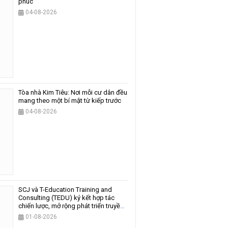
phúc
04-08-2026
Tòa nhà Kim Tiêu: Nơi mỗi cư dân đều
mang theo một bí mật từ kiếp trước
04-08-2026
SCJ và T-Education Training and
Consulting (TEDU) ký kết hợp tác
chiến lược, mở rộng phát triển truyền
thông và giáo dục
01-08-2026