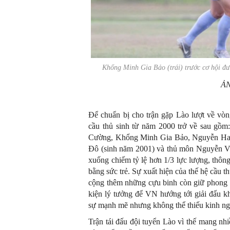
Khổng Minh Gia Bảo
(trái)
trước cơ hội đư
Ả
Để chuẩn bị cho trận gặp Lào lượt về vò
cầu thủ sinh từ năm 2000 trở về sau gồ
Cường, Khổng Minh Gia Bảo, Nguyễn Hai 
Đô (sinh năm 2001) và thủ môn Nguyễn Văn
xuống chiếm tỷ lệ hơn 1/3 lực lượng, thôn
bằng sức trẻ. Sự xuất hiện của thế hệ cầu t
cộng thêm những cựu binh còn giữ phong độ
kiện lý tưởng để VN hướng tới giải đấu 
sự mạnh mẽ nhưng không thể thiếu kinh n
Trận tái đấu đội tuyển Lào vì thế mang nh