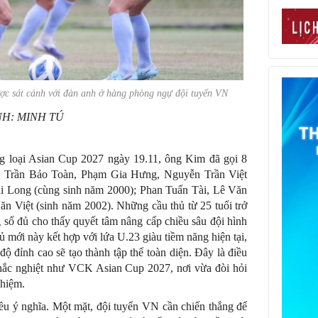
ợc sát cánh với đàn anh ở hàng phòng ngự đội tuyển VN
NH: MINH TÚ
ng loại Asian Cup 2027 ngày 19.11, ông Kim đã gọi 8
m: Trần Bảo Toàn, Phạm Gia Hưng, Nguyễn Trần Việt
Long (cùng sinh năm 2000); Phan Tuấn Tài, Lê Văn
 Việt (sinh năm 2002). Những cầu thủ từ 25 tuổi trở
g số đủ cho thấy quyết tâm nâng cấp chiều sâu đội hình
hủ mới này kết hợp với lứa U.23 giàu tiềm năng hiện tại,
 đỉnh cao sẽ tạo thành tập thể toàn diện. Đây là điều
khắc nghiệt như VCK Asian Cup 2027, nơi vừa đòi hỏi
ghiệm.
iều ý nghĩa. Một mặt, đội tuyển VN cần chiến thắng để