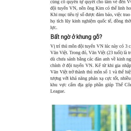
củng cố quyền tự quyết cho tấm vé đến V
đội tuyển VN, nên ông Kim có thể linh hoạ
Khi mục tiêu tỷ số được đảm bảo, việc trao
họ tích lũy kinh nghiệm quốc tế, đồng t
lực.
B
ất ngờ ở khung gỗ?
Vị trí thủ môn đội tuyển VN lúc này có 3
Văn Việt. Trong đó, Văn Việt (23 tuổi) là 
dù chưa sánh bằng các đàn anh về kinh ng
chính ở đội tuyển VN. Kể từ khi gia nhậ
Văn Việt trở thành thủ môn số 1 và thể hi
tượng với khả năng phản xạ cực tốt, nhiều
khu vực cấm địa góp phần giúp Thể Công
League.