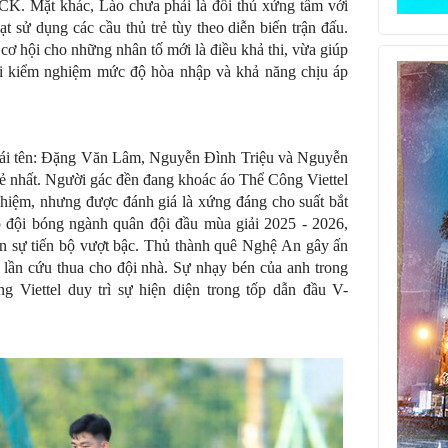
CK. Mặt khác, Lào chưa phải là đối thủ xứng tầm với
t sử dụng các cầu thủ trẻ tùy theo diễn biến trận đấu.
 cơ hội cho những nhân tố mới là điều khả thi, vừa giúp
hời kiểm nghiệm mức độ hòa nhập và khả năng chịu áp
 cái tên: Đặng Văn Lâm, Nguyễn Đình Triệu và Nguyễn
trẻ nhất. Người gác đền đang khoác áo Thể Công Viettel
hiệm, nhưng được đánh giá là xứng đáng cho suất bắt
p đội bóng ngành quân đội đầu mùa giải 2025 - 2026,
ện sự tiến bộ vượt bậc. Thủ thành quê Nghệ An gây ấn
 lần cứu thua cho đội nhà. Sự nhạy bén của anh trong
 Viettel duy trì sự hiện diện trong tốp dẫn đầu V-