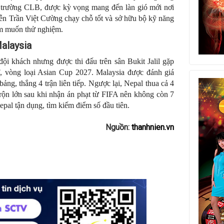
i trường CLB, được kỳ vọng mang đến làn gió mới nơi
ễn Trần Việt Cường chạy chỗ tốt và sở hữu bộ kỹ năng
m muốn thử nghiệm.
M
alaysia
đội khách nhưng được thi đấu trên sân Bukit Jalil gặp
, vòng loại Asian Cup 2027. Malaysia được đánh giá
bảng, thắng 4 trận liên tiếp. Ngược lại, Nepal thua cả 4
trộn lớn sau khi nhận án phạt từ FIFA nên không còn 7
Nepal tận dụng, tìm kiếm điểm số đầu tiên.
Nguồn:
thanhnien.vn