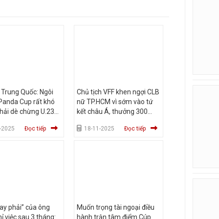
 Trung Quốc: Ngôi
Chủ tịch VFF khen ngợi CLB
Panda Cup rất khó
nữ TP.HCM vì sớm vào tứ
hải dè chừng U.23
kết châu Á, thưởng 300
am
triệu đồng
-2025
Đọc tiếp
18-11-2025
Đọc tiếp
ay phải” của ông
Muốn trọng tài ngoại điều
ỉ việc sau 3 tháng:
hành trận tâm điểm Cúp