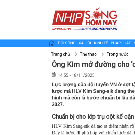
ĐỜI SỐNG - XÃ HỘI
KINH TẾ
PHÁP LUẬT
Trang chủ
Thể thao
Trong nước
Ông Kim mở đường cho 'd
14:55 - 18/11/2025
Lực lượng của đội tuyển VN ở đợt tậ
lược mà HLV Kim Sang-sik đang theo
hình mà còn là bước chuẩn bị lâu d
2027.
C
huẩn bị cho lớp trụ cột kế cận
HLV Kim Sang-sik đã tạo ra điểm nhấn rõ r
Đây là bước đi phù hợp với chiến lược dài