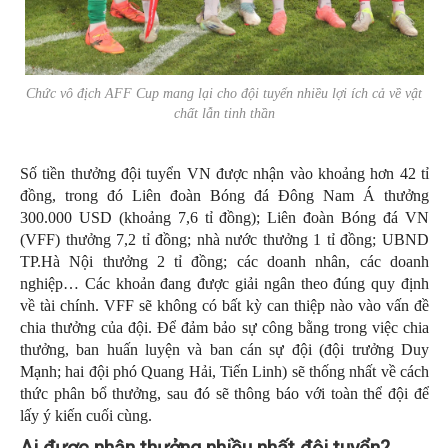
Chức vô địch AFF Cup mang lại cho đội tuyển nhiều lợi ích cả về vật
chất lẫn tinh thần
Số tiền thưởng đội tuyển VN được nhận vào khoảng hơn 42 tỉ
đồng, trong đó Liên đoàn Bóng đá Đông Nam Á thưởng
300.000 USD (khoảng 7,6 tỉ đồng); Liên đoàn Bóng đá VN
(VFF) thưởng 7,2 tỉ đồng; nhà nước thưởng 1 tỉ đồng; UBND
TP.Hà Nội thưởng 2 tỉ đồng; các doanh nhân, các doanh
nghiệp… Các khoản đang được giải ngân theo đúng quy định
về tài chính. VFF sẽ không có bất kỳ can thiệp nào vào vấn đề
chia thưởng của đội. Để đảm bảo sự công bằng trong việc chia
thưởng, ban huấn luyện và ban cán sự đội (đội trưởng Duy
Mạnh; hai đội phó Quang Hải, Tiến Linh) sẽ thống nhất về cách
thức phân bổ thưởng, sau đó sẽ thông báo với toàn thể đội để
lấy ý kiến cuối cùng.