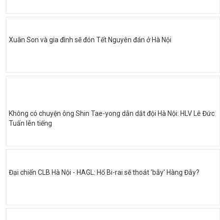
Xuân Son và gia đình sẽ đón Tết Nguyên đán ở Hà Nội
Không có chuyện ông Shin Tae-yong dẫn dắt đội Hà Nội: HLV Lê Đức
Tuấn lên tiếng
Đại chiến CLB Hà Nội - HAGL: Hổ Bi-rai sẽ thoát 'bẫy' Hàng Đẫy?