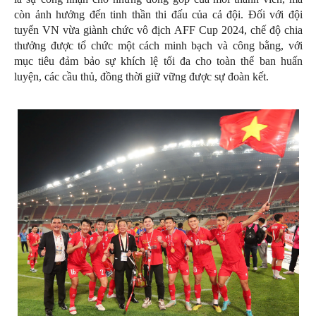
còn ảnh hưởng đến tinh thần thi đấu của cả đội. Đối với đội
tuyển VN vừa giành chức vô địch AFF Cup 2024, chế độ chia
thưởng được tổ chức một cách minh bạch và công bằng, với
mục tiêu đảm bảo sự khích lệ tối đa cho toàn thể ban huấn
luyện, các cầu thủ, đồng thời giữ vững được sự đoàn kết.