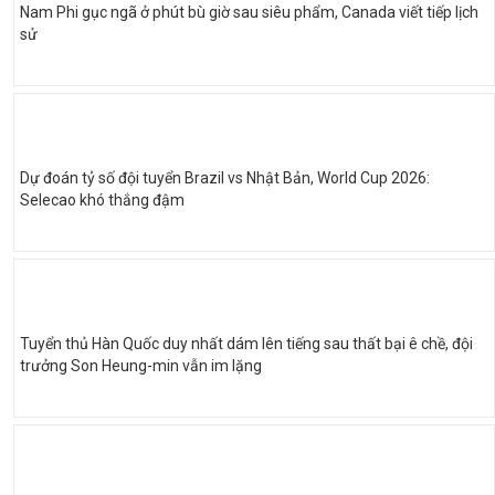
Nam Phi gục ngã ở phút bù giờ sau siêu phẩm, Canada viết tiếp lịch
sử
Dự đoán tỷ số đội tuyển Brazil vs Nhật Bản, World Cup 2026:
Selecao khó thắng đậm
Tuyển thủ Hàn Quốc duy nhất dám lên tiếng sau thất bại ê chề, đội
trưởng Son Heung-min vẫn im lặng