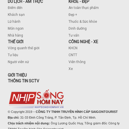
DU LỊCH - ẨM THỰC
KHỎE - ĐẸP
Điểm đến
An toàn thực phẩm
Khách sạn
Đẹp +
Lữ hành
Thuốc & Sức khỏe
Món ngon
Dinh dưỡng
Nhà hàng
Tư vấn
THẾ GIỚI
CÔNG NGHỆ - XE
Vòng quanh thế giới
KHCN
Tư liệu
CNTT
Người viễn xứ
Viễn thông
Xe
GIỚI THIỆU
THÔNG TIN SCTV
© Copyright 2019 –
CÔNG TY TNHH TRUYỀN HÌNH CÁP SAIGONTOURIST
Địa chỉ:
31-33 Đinh Công Tráng, P. Tân Định, Tp. Hồ Chí Minh.
Chịu trách nhiệm nội dung:
Ông Lương Quốc Huy, Tổng giám đốc Công ty