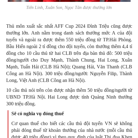
Tiến Linh, Xuân Son, Ngọc Tân được thưởng lớn
Thủ môn xuất sắc nhất AFF Cup 2024 Đình Triệu cũng được
thưởng lớn. Anh nằm trong danh sách thưởng mức A của đội
tuyển và ngoài ra được thêm 550 triệu đồng từ TP.Hải Phòng.
Bầu Hiển ngoài 2 tỉ đồng cho đội tuyển, còn thưởng thêm 4,4 tỉ
đồng cho 10 cầu thủ từ hai CLB trên địa bàn thủ đô: 500 triệu
đồng/người cho Duy Mạnh, Thành Chung, Hai Long, Xuân
Mạnh, Tuấn Hải (CLB Hà Nội); Quang Hải, Văn Thanh (CLB
Công an Hà Nội). 300 triệu đồng/người: Nguyễn Filip, Thành
Long, Việt Anh (CLB Công an Hà Nội).
10 cầu thủ nói trên còn được nhận thêm 50 triệu đồng/người từ
UBND TP.Hà Nội. Hai Long được tỉnh Quảng Ninh thưởng
300 triệu đồng.
S
ẽ có nghĩa vụ đóng thuế
Cơ quan thuế cho biết các cầu thủ đội tuyển VN sẽ không
phải đóng thuế từ khoản thưởng của nhà nước (mỗi cầu thủ
được 40 triệu đồng) vì theo quy định của luật Thi đua Khen