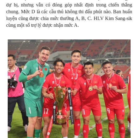
dự bị, nhưng vẫn có đóng góp nhất định trong chiến thắng
chung. Mức D là các cầu thủ không thi đấu phút nào. Ban huấn
luyện cũng được chia mức thưởng A, B, C. HLV Kim Sang-sik
cùng một số trợ lý được nhận mức A.