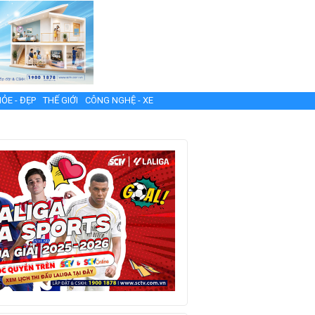
ỎE - ĐẸP
THẾ GIỚI
CÔNG NGHỆ - XE