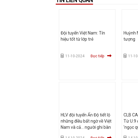
TIN LIÊN QUAN
Đội tuyển Việt Nam: Tín
Huỳnh N
hiệu tốt từ lớp trẻ
tượng
11-10-2024
Đọc tiếp
11-10
HLV đội tuyển Ấn Độ tiết lộ
CLB CAH
những điều bất ngờ về Việt
Từ U.9 
Nam và cả… người ghi bàn
'ngọc q