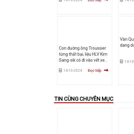
14-10-2024
Đọc tiếp
14-10
Văn Quy
dang d
Con đường ông Troussier
từng thất bại, liệu HLV Kim
Sang-sik có đi vào vết xe
14-10
đổ?
14-10-2024
Đọc tiếp
TIN CÙNG CHUYÊN MỤC