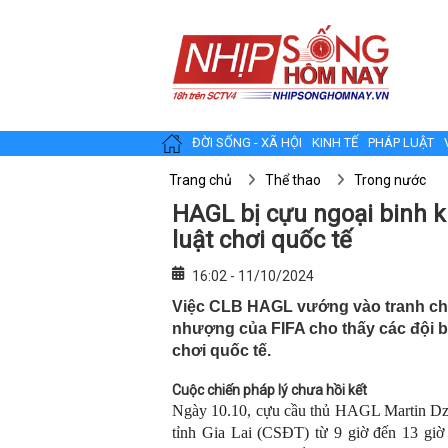
ĐỜI SỐNG - XÃ HỘI
KINH TẾ
PHÁP LUẬT
Trang chủ
Thể thao
Trong nước
HAGL bị cựu ngoại binh ki
luật chơi quốc tế
16:02 - 11/10/2024
Việc CLB HAGL vướng vào tranh chấ
nhượng của FIFA cho thấy các đội 
chơi quốc tế.
C
uộc chiến pháp lý chưa hồi kết
Ngày 10.10, cựu cầu thủ HAGL Martin Dzil
tỉnh Gia Lai (CSĐT) từ 9 giờ đến 13 gi