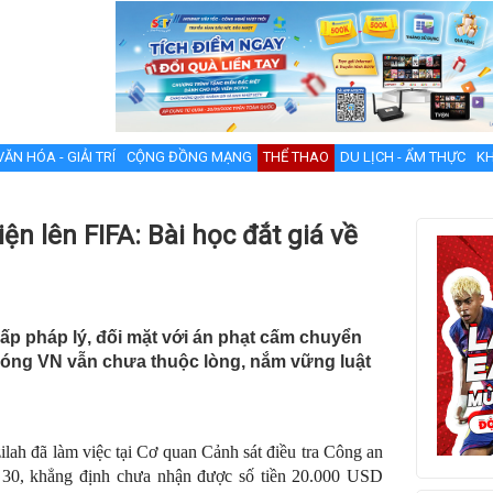
VĂN HÓA - GIẢI TRÍ
CỘNG ĐỒNG MẠNG
THỂ THAO
DU LỊCH - ẨM THỰC
KH
ện lên FIFA: Bài học đắt giá về
p pháp lý, đối mặt với án phạt cấm chuyển
bóng VN vẫn chưa thuộc lòng, nắm vững luật
ah đã làm việc tại Cơ quan Cảnh sát điều tra Công an
ờ 30, khẳng định chưa nhận được số tiền 20.000 USD