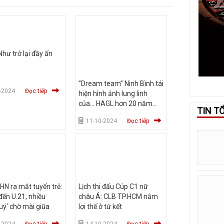
hư trở lại đầy ấn
”Dream team” Ninh Bình tái
-2024
Đọc tiếp
hiện hình ảnh lung linh
của… HAGL hơn 20 năm
TIN T
trước
11-10-2024
Đọc tiếp
N ra mắt tuyến trẻ:
Lịch thi đấu Cúp C1 nữ
đến U.21, nhiều
châu Á: CLB TP.HCM nắm
uý' chờ mài giũa
lợi thế ở tứ kết