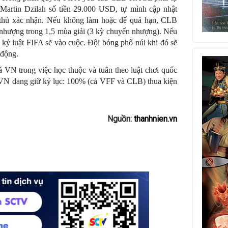
 Martin Dzilah số tiền 29.000 USD, tự mình cập nhật
 thủ xác nhận. Nếu không làm hoặc để quá hạn, CLB
nhượng trong 1,5 mùa giải (3 kỳ chuyển nhượng). Nếu
ỷ luật FIFA sẽ vào cuộc. Đội bóng phố núi khi đó sẽ
 động.
á VN trong việc học thuộc và tuân theo luật chơi quốc
VN đang giữ kỷ lục: 100% (cả VFF và CLB) thua kiện
Nguồn:
thanhnien.vn