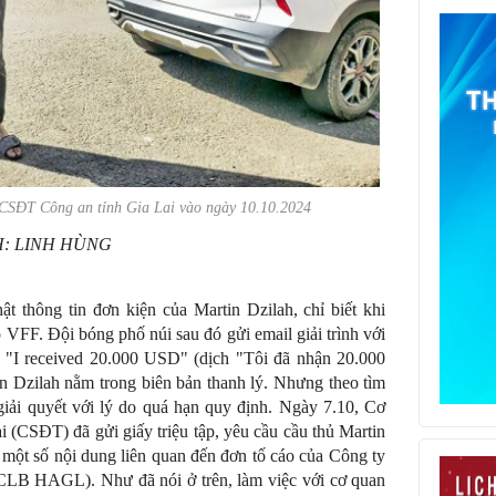
 CSĐT Công an tỉnh Gia Lai vào ngày 10.10.2024
: LINH HÙNG
thông tin đơn kiện của Martin Dzilah, chỉ biết khi
 VFF. Đội bóng phố núi sau đó gửi email giải trình với
I received 20.000 USD" (dịch "Tôi đã nhận 20.000
 Dzilah nằm trong biên bản thanh lý. Nhưng theo tìm
giải quyết với lý do quá hạn quy định. Ngày 7.10, Cơ
i (CSĐT) đã gửi giấy triệu tập, yêu cầu cầu thủ Martin
một số nội dung liên quan đến đơn tố cáo của Công ty
CLB HAGL). Như đã nói ở trên, làm việc với cơ quan