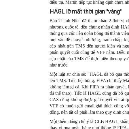
điều tra, Martin tiếp tục khẳng định chưa
HAGL
lỡ mất thời gian "vàng"
Báo Thanh Niên đã tham khảo 2 đơn vị cố
nhượng quốc tế, đều chung nhận định HAGL
thông qua các liên đoàn bóng đá thành viê
mọi vấn đề chuyển nhượng, tranh chấp, ki
cập nhật trên TMS đến người kiện và ngư
phán quyết cuối cùng để VFF nắm. Điều nà
cập nhật của TMS để thực hiện theo quy đị
như trước.
Một luật sư chia sẻ: "HAGL đã bỏ qua thờ
lên TMS. Trên hệ thống, FIFA chỉ thấy M
không làm gì cả. Khi FIFA ra phán quyết, 
tài thể thao). Tiếc là HAGL cũng đã bỏ 
CAS cũng không được giải quyết vì trái qu
VFF có muốn gửi email giải thích cũng vô
đông, nên tất cả phải làm theo quy định ch
Một điểm đáng chú ý là CLB HAGL khẳng 
thay vì qua ngân hàng như thông lệ FIF