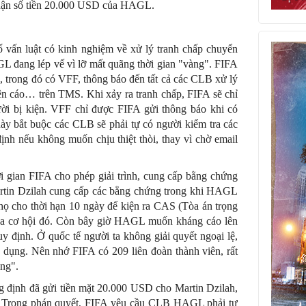
 nhận số tiền 20.000 USD của HAGL.
 vấn luật có kinh nghiệm về xử lý tranh chấp chuyển
 đang lép vế vì lỡ mất quãng thời gian "vàng". FIFA
n, trong đó có VFF, thông báo đến tất cả các CLB xử lý
ện cáo… trên TMS. Khi xảy ra tranh chấp, FIFA sẽ chỉ
ời bị kiện. VFF chỉ được FIFA gửi thông báo khi có
y bắt buộc các CLB sẽ phải tự có người kiểm tra các
nh nếu không muốn chịu thiệt thòi, thay vì chờ email
i gian FIFA cho phép giải trình, cung cấp bằng chứng
artin Dzilah cung cấp các bằng chứng trong khi HAGL
họ cho thời hạn 10 ngày để kiện ra CAS (Tòa án trọng
qua cơ hội đó. Còn bây giờ HAGL muốn kháng cáo lên
y định. Ở quốc tế người ta không giải quyết ngoại lệ,
 dụng. Nên nhớ FIFA có 209 liên đoàn thành viên, rất
ung".
định đã gửi tiền mặt 20.000 USD cho Martin Dzilah,
A. Trong phán quyết, FIFA yêu cầu CLB HAGL phải tự