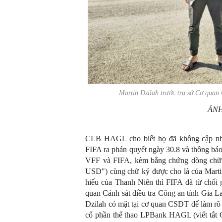
Martin Dzilah trước trụ sở Cơ quan
ẢNH
CLB HAGL cho biết họ đã không cập nhật 
FIFA ra phán quyết ngày 30.8 và thông báo
VFF và FIFA, kèm bằng chứng dòng chữ "
USD") cùng chữ ký được cho là của Martin
hiểu của Thanh Niên thì FIFA đã từ chối 
quan Cảnh sát điều tra Công an tỉnh Gia La
Dzilah có mặt tại cơ quan CSĐT để làm rõ 
cổ phần thể thao LPBank HAGL (viết tắt 