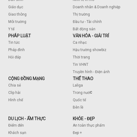
Giáo dục
Doanh nhân & Doanh nghiệp
Giao thông
Thị trường
Môi trường
Đầu tư - Tài chính
Y tế
Bất động sản
PHÁP LUẬT
VĂN HÓA - GIẢI TRÍ
Tin tức
Ca nhạc
Pháp đình
Hậu trường showbiz
Hỏi đáp
Thời trang
Tin VHNT
Truyền hình - Điện ảnh
CỘNG ĐỒNG MẠNG
THỂ THAO
Chia sẻ
Laliga
c
Clip hài
Trong nướ
Hình chế
Quốc tế
Bên lề
DU LỊCH - ẨM THỰC
KHỎE - ĐẸP
Điểm đến
An toàn thực phẩm
Khách sạn
Đẹp +