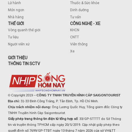
Lữ hành
Thuốc & Sức khỏe
Món ngon
Dinh dưỡng
Nhà hàng
Tư vấn
THẾ GIỚI
CÔNG NGHỆ - XE
Vòng quanh thế giới
KHCN
Tư liệu
CNTT
Người viễn xứ
Viễn thông
Xe
GIỚI THIỆU
THÔNG TIN SCTV
© Copyright 2019 –
CÔNG TY TNHH TRUYỀN HÌNH CÁP SAIGONTOURIST
Địa chỉ:
31-33 Đinh Công Tráng, P. Tân Định, Tp. Hồ Chí Minh.
Chịu trách nhiệm nội dung:
Ông Lương Quốc Huy, Tổng giám đốc Công ty
TNHH Truyền hình Cáp Saigontourist.
Giấy phép trang thông tin điện tử tổng hợp số:
33/GP-STTTT do Sở Thông
tin và truyền thông TPHCM cấp ngày 20/5/2019. Cập nhật giấy phép theo
quyết định số 7699/GP-TTĐT ngày 13 tháng 7 năm 2026 của sở VH&TT