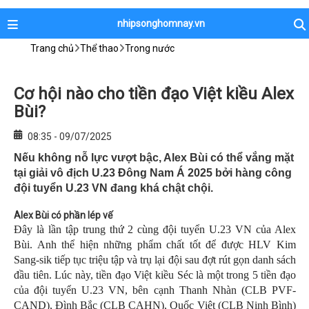
nhipsonghomnay.vn
Trang chủ
Thể thao
Trong nước
Cơ hội nào cho tiền đạo Việt kiều Alex
Bùi?
08:35 - 09/07/2025
Nếu không nỗ lực vượt bậc, Alex Bùi có thể vắng mặt
tại giải vô địch U.23 Đông Nam Á 2025 bởi hàng công
đội tuyển U.23 VN đang khá chật chội.
Alex Bùi có phần lép vế
Đây là lần tập trung thứ 2 cùng đội tuyển U.23 VN của Alex
Bùi. Anh thể hiện những phẩm chất tốt để được HLV Kim
Sang-sik tiếp tục triệu tập và trụ lại đội sau đợt rút gọn danh sách
đầu tiên. Lúc này, tiền đạo Việt kiều Séc là một trong 5 tiền đạo
của đội tuyển U.23 VN, bên cạnh Thanh Nhàn (CLB PVF-
CAND), Đình Bắc (CLB CAHN), Quốc Việt (CLB Ninh Bình)