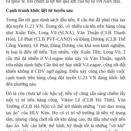
và quốc tế. Đó chính là lợi thế quá lớn của họ so với Alex Bùi.
Cạnh tranh khốc liệt từ tuyến sau
Trong lần rút gọn danh sách đầu tiên, 8 cầu thủ đã phải chia tay
đội tuyển U.23 VN. Trong đó, có nhiều cái tên trên hàng công
như Xuân Tiến, Long Vũ (SLNA), Văn Thuận (CLB Thanh
Hóa), Lê Phát (CLB PVF-CAND) và Đăng Dương (CLB Thể
Công Viettel). Lê Phát, Đăng Dương còn khá non kinh nghiệm,
bị loại là điều dễ hiểu. Tuy nhiên, việc Xuân Tiến, Long Vũ, 2
cầu thủ đá nhiều ở V-League mùa này và Văn Thuận, người
vừa nhận danh hiệu Cầu thủ trẻ hay nhất V-League, cũng rời đội
khiến không ít CĐV ngỡ ngàng. Điều này cũng cho thấy cuộc
cạnh tranh trên hàng công đội tuyển U.23 VN đang khốc liệt
đến nhường nào.
Đó là còn chưa kể các hậu vệ, tiền vệ cũng sẵn sàng chiếm lấy
một vị trí trên hàng công. Viktor Lê (CLB Hà Tĩnh), Văn
Trường (CLB Hà Nội) có thể trở thành những "con dao trong
tay áo" của HLV Kim. Họ có vị trí sở trường là tiền vệ trung
tâm, nhưng cũng chơi rất tốt khi dâng cao, thi đấu như một tiền
đạo ảo. Sức càn lướt, thể hình, kỹ thuật tốt là những "vũ khí"