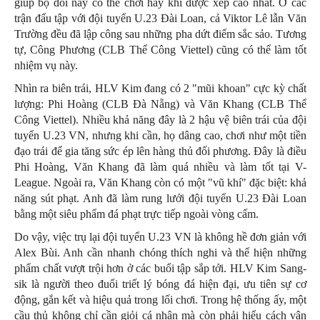
giúp bộ đôi này có thể chơi hay khi được xếp cao nhất. Ở các
trận đấu tập với đội tuyển U.23 Đài Loan, cả Viktor Lê lẫn Văn
Trường đều đã lập công sau những pha dứt điểm sắc sảo. Tương
tự, Công Phương (CLB Thể Công Viettel) cũng có thể làm tốt
nhiệm vụ này.
Nhìn ra biên trái, HLV Kim đang có 2 "mũi khoan" cực kỳ chất
lượng: Phi Hoàng (CLB Đà Nẵng) và Văn Khang (CLB Thể
Công Viettel). Nhiều khả năng đây là 2 hậu vệ biên trái của đội
tuyển U.23 VN, nhưng khi cần, họ dâng cao, chơi như một tiền
đạo trái để gia tăng sức ép lên hàng thủ đối phương. Đây là điều
Phi Hoàng, Văn Khang đã làm quá nhiều và làm tốt tại V-
League. Ngoài ra, Văn Khang còn có một "vũ khí" đặc biệt: khả
năng sút phạt. Anh đã làm rung lưới đội tuyển U.23 Đài Loan
bằng một siêu phẩm đá phạt trực tiếp ngoài vòng cấm.
Do vậy, việc trụ lại đội tuyển U.23 VN là không hề đơn giản với
Alex Bùi. Anh cần nhanh chóng thích nghi và thể hiện những
phẩm chất vượt trội hơn ở các buổi tập sắp tới. HLV Kim Sang-
sik là người theo đuổi triết lý bóng đá hiện đại, ưu tiên sự cơ
động, gắn kết và hiệu quả trong lối chơi. Trong hệ thống ấy, một
cầu thủ không chỉ cần giỏi cá nhân mà còn phải hiểu cách vận