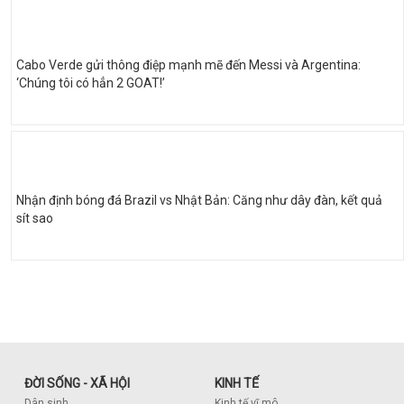
Cabo Verde gửi thông điệp mạnh mẽ đến Messi và Argentina:
‘Chúng tôi có hẳn 2 GOAT!’
Nhận định bóng đá Brazil vs Nhật Bản: Căng như dây đàn, kết quả
sít sao
ĐỜI SỐNG - XÃ HỘI
KINH TẾ
Dân sinh
Kinh tế vĩ mô