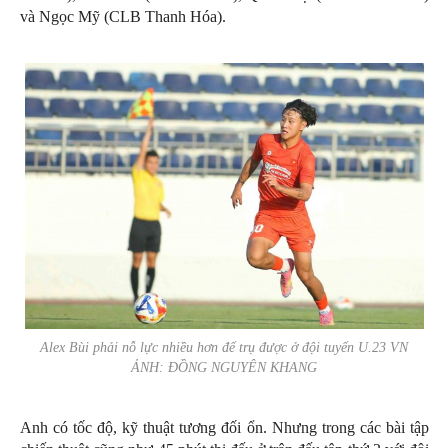
và Ngọc Mỹ (CLB Thanh Hóa).
Alex Bùi phải nỗ lực nhiều hơn để trụ được ở đội tuyển U.23 VN
ẢNH: ĐỒNG NGUYÊN KHANG
Anh có tốc độ, kỹ thuật tương đối ổn. Nhưng trong các bài tập