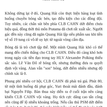
Không dừng lại ở đó, Quang Hải còn thực hiện hàng loạt tình
huống chuyền bóng sắc bén, tạo điều kiện cho các đồng đội.
Tuy nhiên, các chân sút bên phía CLB CAHN dứt điểm chưa
hiệu quả, đồng thời thủ môn Pratama đã chơi rất xuất sắc. Người
gác đền này cũng đã ngăn Quang Hải lập siêu phẩm sau khi tiền
vệ số 19 tung cú vô-lê uy lực từ ngoài vòng cấm địa.
Bóng đá là trò chơi tập thể. Một mình Quang Hải khó có thể
mang đến chiến thắng cho CLB CAHN. Điều đó càng khó hơn
trong ngày các tiền đạo trong tay HLV Alexandre Polking thiếu
sắc sảo. Lê Văn Đô rê bóng tốt, nhưng thường đưa ra quyết
định vội vàng. Alan vẫn "son" bóng, dứt điểm nhiều nhưng độ
chính xác là 0.
Phung phí nhiều cơ hội, CLB CAHN đã phải trả giá. Phút 80,
từ một tình huống đá phạt góc, Yuri thoải mái đánh đầu, đánh
bại Nguyễn Filip. Bàn thua này diễn ra ở cuối trận nên càng
khiến CLB CAHN vội vàng. Họ tích cực dâng cao tấn công
nên cũng để lộ nhiều khoảng trống. Nếu cầu thủ PSM dứt điểm