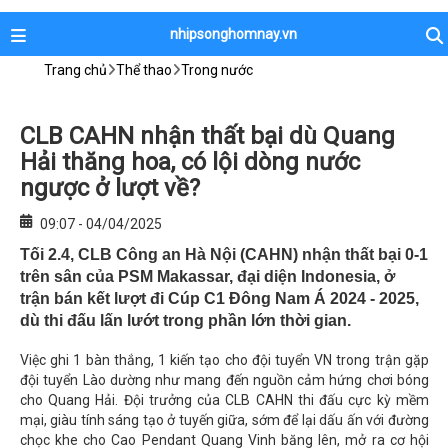
nhipsonghomnay.vn
Trang chủ
Thể thao
Trong nước
CLB CAHN nhận thất bại dù Quang
Hải thăng hoa, có lội dòng nước
ngược ở lượt về?
09:07 - 04/04/2025
Tối 2.4, CLB Công an Hà Nội (CAHN) nhận thất bại 0-1
trên sân của PSM Makassar, đại diện Indonesia, ở
trận bán kết lượt đi Cúp C1 Đông Nam Á 2024 - 2025,
dù thi đấu lấn lướt trong phần lớn thời gian.
Việc ghi 1 bàn thắng, 1 kiến tạo cho đội tuyển VN trong trận gặp
đội tuyển Lào dường như mang đến nguồn cảm hứng chơi bóng
cho Quang Hải. Đội trưởng của CLB CAHN thi đấu cực kỳ mềm
mại, giàu tính sáng tạo ở tuyến giữa, sớm để lại dấu ấn với đường
chọc khe cho Cao Pendant Quang Vinh băng lên, mở ra cơ hội