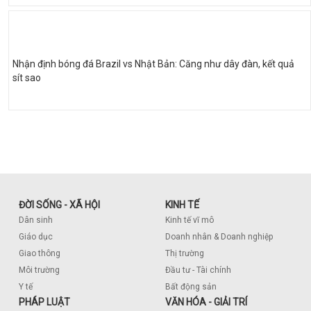
Nhận định bóng đá Brazil vs Nhật Bản: Căng như dây đàn, kết quả
sít sao
ĐỜI SỐNG - XÃ HỘI
KINH TẾ
Dân sinh
Kinh tế vĩ mô
Giáo dục
Doanh nhân & Doanh nghiệp
Giao thông
Thị trường
Môi trường
Đầu tư - Tài chính
Y tế
Bất động sản
PHÁP LUẬT
VĂN HÓA - GIẢI TRÍ