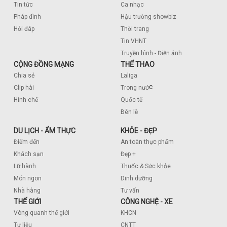
Tin tức
Ca nhạc
Pháp đình
Hậu trường showbiz
Hỏi đáp
Thời trang
Tin VHNT
Truyền hình - Điện ảnh
CỘNG ĐỒNG MẠNG
THỂ THAO
Chia sẻ
Laliga
c
Clip hài
Trong nướ
Hình chế
Quốc tế
Bên lề
DU LỊCH - ẨM THỰC
KHỎE - ĐẸP
Điểm đến
An toàn thực phẩm
Khách sạn
Đẹp +
Lữ hành
Thuốc & Sức khỏe
Món ngon
Dinh dưỡng
Nhà hàng
Tư vấn
THẾ GIỚI
CÔNG NGHỆ - XE
Vòng quanh thế giới
KHCN
Tư liệu
CNTT