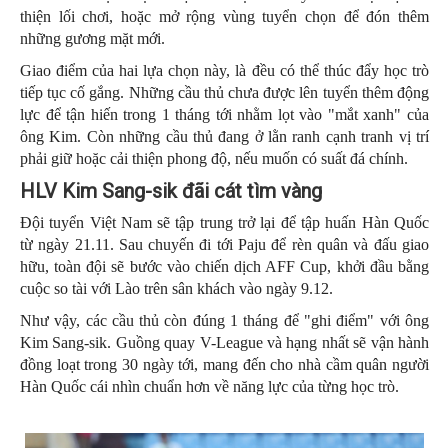
thiện lối chơi, hoặc mở rộng vùng tuyển chọn để đón thêm
những gương mặt mới.
Giao điểm của hai lựa chọn này, là đều có thể thúc đẩy học trò
tiếp tục cố gắng. Những cầu thủ chưa được lên tuyển thêm động
lực để tận hiến trong 1 tháng tới nhằm lọt vào "mắt xanh" của
ông Kim. Còn những cầu thủ đang ở lằn ranh cạnh tranh vị trí
phải giữ hoặc cải thiện phong độ, nếu muốn có suất đá chính.
HLV Kim Sang-sik đãi cát tìm vàng
Đội tuyển Việt Nam sẽ tập trung trở lại để tập huấn Hàn Quốc
từ ngày 21.11. Sau chuyến đi tới Paju để rèn quân và đấu giao
hữu, toàn đội sẽ bước vào chiến dịch AFF Cup, khởi đầu bằng
cuộc so tài với Lào trên sân khách vào ngày 9.12.
Như vậy, các cầu thủ còn đúng 1 tháng để "ghi điểm" với ông
Kim Sang-sik. Guồng quay V-League và hạng nhất sẽ vận hành
đồng loạt trong 30 ngày tới, mang đến cho nhà cầm quân người
Hàn Quốc cái nhìn chuẩn hơn về năng lực của từng học trò.