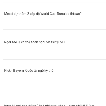
Messi dự thêm 2 cấp độ World Cup, Ronaldo thì sao?
Ngôi sao lạ có thể soán ngôi Messi tại MLS
Flick - Bayern: Cuộc tái ngộ kỳ thú
Inter Miami gặp đối thủ khó nhằn tại vòng 1 play-off MLS Cup,