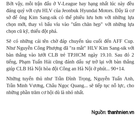
Bởi vậy, mỗi trận đấu ở V-League hay hạng nhất lúc này đều
đáng quý với cựu HLV của Jeonbuk Hyundai Motors. Đây là cơ
sở để ông Kim Sang-sik có thể phiêu lưu hơn với những lựa
chọn mới, thay vì bấu víu vào "tấm chăn hẹp" với những lựa
chọn cũ kỹ, thiếu đột phá.
Sẽ có những cái tên chờ đáp chuyến tàu cuối đến AFF Cup.
Như Nguyễn Công Phượng đã "ra mắt" HLV Kim Sang-sik với
bàn thắng vào lưới CLB trẻ TP.HCM ngày 19.10. Sau đó 2
tiếng, Phạm Tuấn Hải cũng đánh dấu sự trở lại với bàn thắng
giúp CLB Hà Nội hòa đội Công an Hà Nội ở phút... 90+14.
Những tuyển thủ như Trần Đình Trọng, Nguyễn Tuấn Anh,
Trần Minh Vương, Châu Ngọc Quang... sẽ tiếp tục nỗ lực, cho
những phần trăm cơ hội dù là nhỏ nhất.
Nguồn:
thanhnien.vn