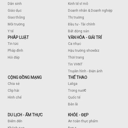
Dân sinh
Kinh tế vĩ mô
Giáo dục
Doanh nhân & Doanh nghiệp
Giao thông
Thị trường
Môi trường
Đầu tư - Tài chính
Y tế
Bất động sản
PHÁP LUẬT
VĂN HÓA - GIẢI TRÍ
Tin tức
Ca nhạc
Pháp đình
Hậu trường showbiz
Hỏi đáp
Thời trang
Tin VHNT
Truyền hình - Điện ảnh
CỘNG ĐỒNG MẠNG
THỂ THAO
Chia sẻ
Laliga
c
Clip hài
Trong nướ
Hình chế
Quốc tế
Bên lề
DU LỊCH - ẨM THỰC
KHỎE - ĐẸP
Điểm đến
An toàn thực phẩm
Khách sạn
Đẹp +