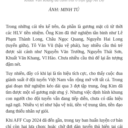
Khuất Văn Khang đá cánh trái ở trận gặp Ấn Độ
ẢNH: MINH TÚ
Trong những cái tên kể trên, đa phần là gương mặt cũ từ thời
các HLV tiền nhiệm. Ông Kim đã thử nghiệm tân binh như Lê
Phạm Thành Long, Châu Ngọc Quang, Nguyễn Hai Long
(tuyến giữa), Tô Văn Vũ (hậu vệ phải), hay nhiều cầu thủ trẻ
được sải cánh như Nguyễn Văn Trường, Nguyễn Thái Sơn,
Khuất Văn Khang, Vĩ Hào. Chưa nhiều cầu thủ để lại ấn tượng
đậm nét.
Tuy nhiên, đây có khi lại là tín hiệu tích cực, cho thấy cuộc đua
giành suất ở đội tuyển Việt Nam vẫn rộng mở với tất cả. Trong
giai đoạn thử nghiệm kéo dài qua 3 đợt tập trung, ông Kim đã
tìm được một số gương mặt ưng ý. Nhưng việc định hình khung
con người cho đội tuyển vẫn đang tiếp diễn, chưa có dấu hiệu
ngã ngũ. Nhiều vị trí như hậu vệ trái, tiền vệ trung tâm, tiền đạo
đang thiếu nhân sự giỏi.
Khi AFF Cup 2024 đã đến gần, trong tay ban huấn luyện cơ bản
chỉ còn hai lựa chọn: hoặc chờ đợi dàn tuyển thủ hiện tại cải