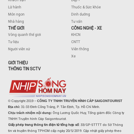
Lữ hành
Thuốc & Sức khỏe
Món ngon
Dinh dưỡng
Nhà hàng
Tư vấn
THẾ GIỚI
CÔNG NGHỆ - XE
Vòng quanh thế giới
KHCN
Tư liệu
CNTT
Người viễn xứ
Viễn thông
Xe
GIỚI THIỆU
THÔNG TIN SCTV
© Copyright 2019 –
CÔNG TY TNHH TRUYỀN HÌNH CÁP SAIGONTOURIST
Địa chỉ:
31-33 Đinh Công Tráng, P. Tân Định, Tp. Hồ Chí Minh.
Chịu trách nhiệm nội dung:
Ông Lương Quốc Huy, Tổng giám đốc Công ty
TNHH Truyền hình Cáp Saigontourist.
Giấy phép trang thông tin điện tử tổng hợp số:
33/GP-STTTT do Sở Thông
tin và truyền thông TPHCM cấp ngày 20/5/2019. Cập nhật giấy phép theo