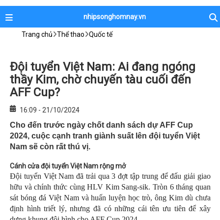
nhipsonghomnay.vn
Trang chủ
Thể thao
Quốc tế
Đội tuyển Việt Nam: Ai đang ngóng
thầy Kim, chờ chuyến tàu cuối đến
AFF Cup?
16:09 - 21/10/2024
Cho đến trước ngày chốt danh sách dự AFF Cup
2024, cuộc cạnh tranh giành suất lên đội tuyển Việt
Nam sẽ còn rất thú vị.
Cánh cửa đội tuyển Việt Nam rộng mở
Đội tuyển Việt Nam đã trải qua 3 đợt tập trung để đấu giải giao
hữu và chính thức cùng HLV Kim Sang-sik. Tròn 6 tháng quan
sát bóng đá Việt Nam và huấn luyện học trò, ông Kim dù chưa
định hình triết lý, nhưng đã có những cái tên ưu tiên để xây
dựng khung đội hình cho AFF Cup 2024.