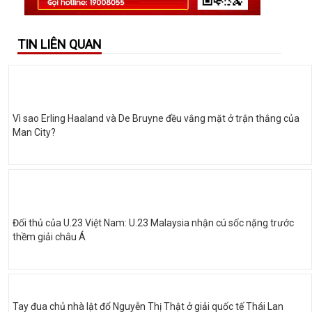
TIN LIÊN QUAN
Vì sao Erling Haaland và De Bruyne đều vắng mặt ở trận thắng của
Man City?
Đối thủ của U.23 Việt Nam: U.23 Malaysia nhận cú sốc nặng trước
thềm giải châu Á
Tay đua chủ nhà lật đổ Nguyễn Thị Thật ở giải quốc tế Thái Lan