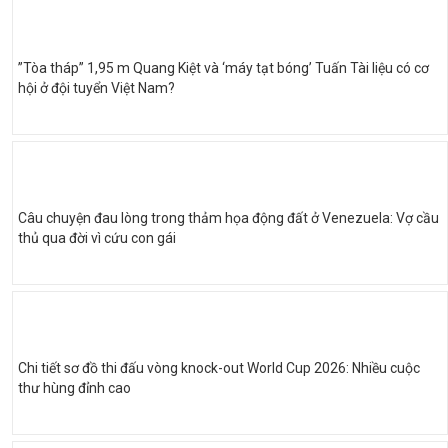
”Tòa tháp” 1,95 m Quang Kiệt và ‘máy tạt bóng’ Tuấn Tài liệu có cơ
hội ở đội tuyển Việt Nam?
Câu chuyện đau lòng trong thảm họa động đất ở Venezuela: Vợ cầu
thủ qua đời vì cứu con gái
Chi tiết sơ đồ thi đấu vòng knock-out World Cup 2026: Nhiều cuộc
thư hùng đỉnh cao