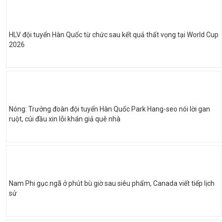
HLV đội tuyển Hàn Quốc từ chức sau kết quả thất vọng tại World Cup
2026
Nóng: Trưởng đoàn đội tuyển Hàn Quốc Park Hang-seo nói lời gan
ruột, cúi đầu xin lỗi khán giả quê nhà
Nam Phi gục ngã ở phút bù giờ sau siêu phẩm, Canada viết tiếp lịch
sử