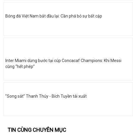
Bóng đá Việt Nam bắt đầu lại: Cần phá bỏ sự bất cập
Inter Miami dừng bước tại cúp Concacaf Champions: Khi Messi
cũng “hết phép”
”Song sát” Thanh Thúy - Bích Tuyền tái xuất
TIN CÙNG CHUYÊN MỤC