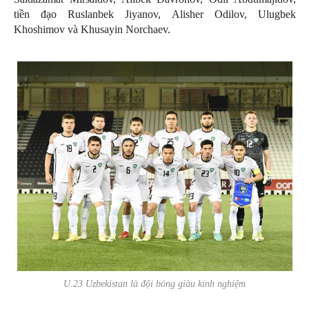
tiền đạo Ruslanbek Jiyanov, Alisher Odilov, Ulugbek
Khoshimov và Khusayin Norchaev.
U.23 Uzbekistan là đội bóng giàu kinh nghiệm