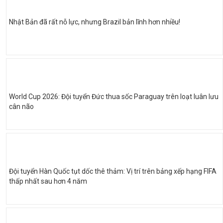
Nhật Bản đã rất nỗ lực, nhưng Brazil bản lĩnh hơn nhiều!
World Cup 2026: Đội tuyển Đức thua sốc Paraguay trên loạt luân lưu
cân não
Đội tuyển Hàn Quốc tụt dốc thê thảm: Vị trí trên bảng xếp hạng FIFA
thấp nhất sau hơn 4 năm