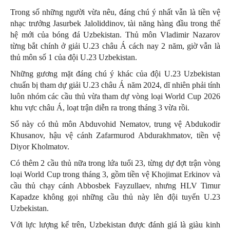
Trong số những người vừa nêu, đáng chú ý nhất vẫn là tiền vệ
nhạc trưởng Jasurbek Jaloliddinov, tài năng hàng đầu trong thế
hệ mới của bóng đá Uzbekistan. Thủ môn Vladimir Nazarov
từng bắt chính ở giải U.23 châu Á cách nay 2 năm, giờ vẫn là
thủ môn số 1 của đội U.23 Uzbekistan.
Những gương mặt đáng chú ý khác của đội U.23 Uzbekistan
chuẩn bị tham dự giải U.23 châu Á năm 2024, dĩ nhiên phải tính
luôn nhóm các cầu thủ vừa tham dự vòng loại World Cup 2026
khu vực châu Á, loạt trận diễn ra trong tháng 3 vừa rồi.
Số này có thủ môn Abduvohid Nematov, trung vệ Abdukodir
Khusanov, hậu vệ cánh Zafarmurod Abdurakhmatov, tiền vệ
Diyor Kholmatov.
Có thêm 2 cầu thủ nữa trong lứa tuổi 23, từng dự đợt trận vòng
loại World Cup trong tháng 3, gồm tiền vệ Khojimat Erkinov và
cầu thủ chạy cánh Abbosbek Fayzullaev, nhưng HLV Timur
Kapadze không gọi những cầu thủ này lên đội tuyển U.23
Uzbekistan.
Với lực lượng kể trên, Uzbekistan được đánh giá là giàu kinh