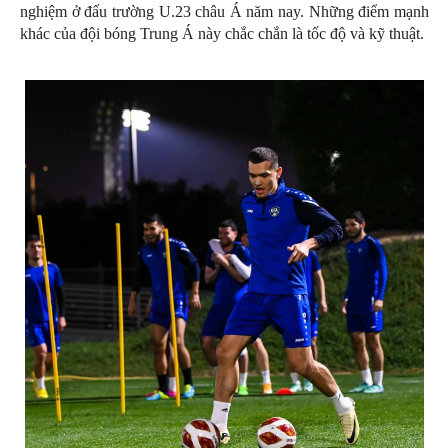
nghiệm ở đấu trường U.23 châu Á năm nay. Những điểm mạnh
khác của đội bóng Trung Á này chắc chắn là tốc độ và kỹ thuật.