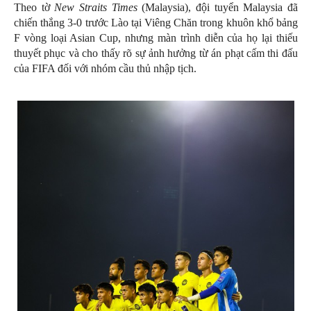
Theo tờ
New Straits Times
(Malaysia), đội tuyển Malaysia đã
chiến thắng 3-0 trước Lào tại Viêng Chăn trong khuôn khổ bảng
F vòng loại Asian Cup, nhưng màn trình diễn của họ lại thiếu
thuyết phục và cho thấy rõ sự ảnh hưởng từ án phạt cấm thi đấu
của FIFA đối với nhóm cầu thủ nhập tịch.