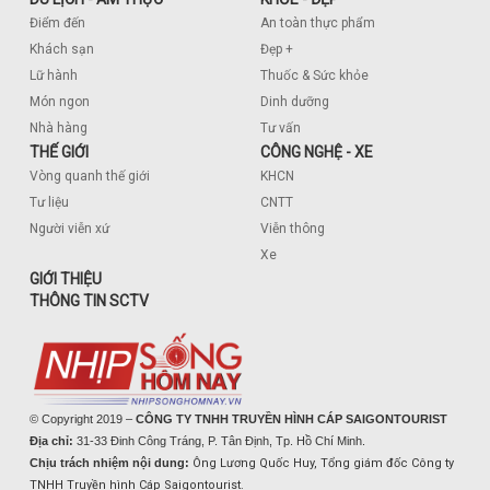
Điểm đến
An toàn thực phẩm
Khách sạn
Đẹp +
Lữ hành
Thuốc & Sức khỏe
Món ngon
Dinh dưỡng
Nhà hàng
Tư vấn
THẾ GIỚI
CÔNG NGHỆ - XE
Vòng quanh thế giới
KHCN
Tư liệu
CNTT
Người viễn xứ
Viễn thông
Xe
GIỚI THIỆU
THÔNG TIN SCTV
© Copyright 2019 –
CÔNG TY TNHH TRUYỀN HÌNH CÁP SAIGONTOURIST
Địa chỉ:
31-33 Đinh Công Tráng, P. Tân Định, Tp. Hồ Chí Minh.
Chịu trách nhiệm nội dung:
Ông Lương Quốc Huy, Tổng giám đốc Công ty
TNHH Truyền hình Cáp Saigontourist.