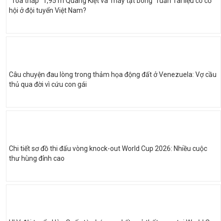
”Tòa tháp” 1,95 m Quang Kiệt và ‘máy tạt bóng’ Tuấn Tài liệu có cơ
hội ở đội tuyển Việt Nam?
Câu chuyện đau lòng trong thảm họa động đất ở Venezuela: Vợ cầu
thủ qua đời vì cứu con gái
Chi tiết sơ đồ thi đấu vòng knock-out World Cup 2026: Nhiều cuộc
thư hùng đỉnh cao