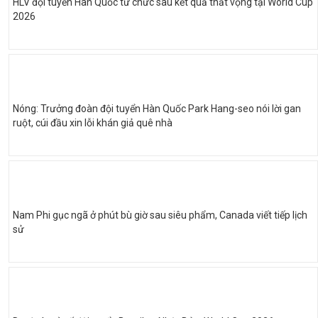
HLV đội tuyển Hàn Quốc từ chức sau kết quả thất vọng tại World Cup
2026
Nóng: Trưởng đoàn đội tuyển Hàn Quốc Park Hang-seo nói lời gan
ruột, cúi đầu xin lỗi khán giả quê nhà
Nam Phi gục ngã ở phút bù giờ sau siêu phẩm, Canada viết tiếp lịch
sử