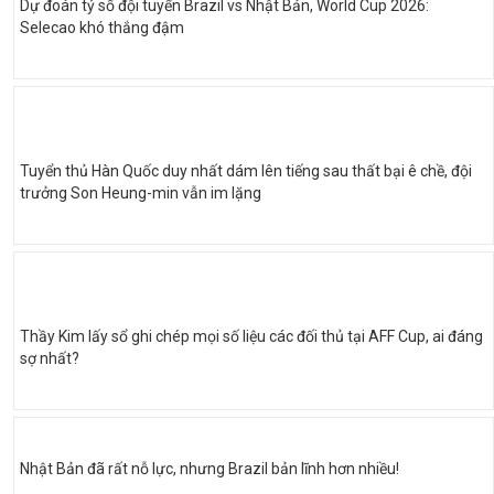
Dự đoán tỷ số đội tuyển Brazil vs Nhật Bản, World Cup 2026:
Selecao khó thắng đậm
Tuyển thủ Hàn Quốc duy nhất dám lên tiếng sau thất bại ê chề, đội
trưởng Son Heung-min vẫn im lặng
Thầy Kim lấy sổ ghi chép mọi số liệu các đối thủ tại AFF Cup, ai đáng
sợ nhất?
Nhật Bản đã rất nỗ lực, nhưng Brazil bản lĩnh hơn nhiều!