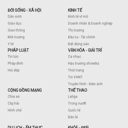
ĐỜI SỐNG - XÃ HỘI
KINH TẾ
Dân sinh
Kinh tế vĩ mô
Giáo dục
Doanh nhân & Doanh nghiệp
Giao thông
Thị trường
Môi trường
Đầu tư - Tài chính
Y tế
Bất động sản
PHÁP LUẬT
VĂN HÓA - GIẢI TRÍ
Tin tức
Ca nhạc
Pháp đình
Hậu trường showbiz
Hỏi đáp
Thời trang
Tin VHNT
Truyền hình - Điện ảnh
CỘNG ĐỒNG MẠNG
THỂ THAO
Chia sẻ
Laliga
c
Clip hài
Trong nướ
Hình chế
Quốc tế
Bên lề
DU LỊCH - ẨM THỰC
KHỎE - ĐẸP