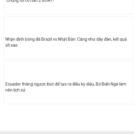
‘Chúng tôi có hẳn 2 GOAT!’
Nhận định bóng đá Brazil vs Nhật Bản: Căng như dây đàn, kết quả
sít sao
Ecuador thắng ngược Đức để tạo ra điều kỳ diệu, Bờ Biển Ngà làm
nên lịch sử