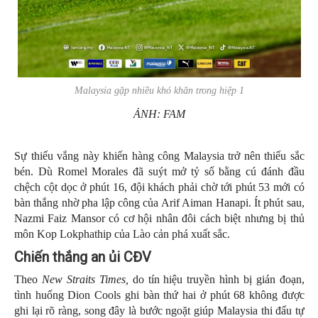
Malaysia gặp nhiều khó khăn trong hiệp 1
ẢNH: FAM
Sự thiếu vắng này khiến hàng công Malaysia trở nên thiếu sắc
bén. Dù Romel Morales đã suýt mở tỷ số bằng cú đánh đầu
chệch cột dọc ở phút 16, đội khách phải chờ tới phút 53 mới có
bàn thắng nhờ pha lập công của Arif Aiman Hanapi. Ít phút sau,
Nazmi Faiz Mansor có cơ hội nhân đôi cách biệt nhưng bị thủ
môn Kop Lokphathip của Lào cản phá xuất sắc.
Chiến thắng an ủi CĐV
Theo
New Straits Times,
do tín hiệu truyền hình bị gián đoạn,
tình huống Dion Cools ghi bàn thứ hai ở phút 68 không được
ghi lại rõ ràng, song đây là bước ngoặt giúp Malaysia thi đấu tự