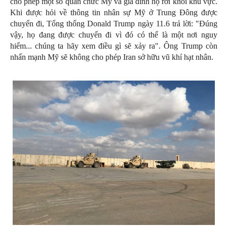
cho phép một số quan chức Mỹ và gia đình họ rời khỏi khu vực.
Khi được hỏi về thông tin nhân sự Mỹ ở Trung Đông được
chuyển đi, Tổng thống Donald Trump ngày 11.6 trả lời: "Đúng
vậy, họ đang được chuyển đi vì đó có thể là một nơi nguy
hiểm... chúng ta hãy xem điều gì sẽ xảy ra". Ông Trump còn
nhấn mạnh Mỹ sẽ không cho phép Iran sở hữu vũ khí hạt nhân.