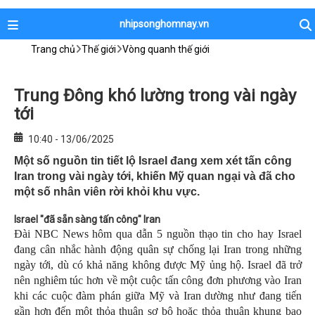
nhipsonghomnay.vn
Trang chủ
Thế giới
Vòng quanh thế giới
Trung Đông khó lường trong vài ngày
tới
10:40 - 13/06/2025
Một số nguồn tin tiết lộ Israel đang xem xét tấn công
Iran trong vài ngày tới, khiến Mỹ quan ngại và đã cho
một số nhân viên rời khỏi khu vực.
Israel "đã sẵn sàng tấn công" Iran
Đài NBC News hôm qua dẫn 5 nguồn thạo tin cho hay Israel
đang cân nhắc hành động quân sự chống lại Iran trong những
ngày tới, dù có khả năng không được Mỹ ủng hộ. Israel đã trở
nên nghiêm túc hơn về một cuộc tấn công đơn phương vào Iran
khi các cuộc đàm phán giữa Mỹ và Iran dường như đang tiến
gần hơn đến một thỏa thuận sơ bộ hoặc thỏa thuận khung bao