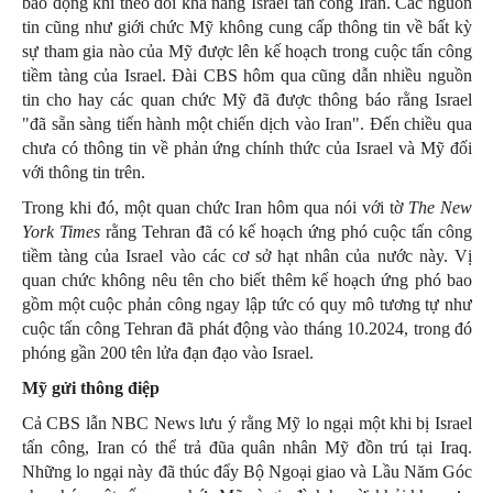
báo động khi theo dõi khả năng Israel tấn công Iran. Các nguồn
tin cũng như giới chức Mỹ không cung cấp thông tin về bất kỳ
sự tham gia nào của Mỹ được lên kế hoạch trong cuộc tấn công
tiềm tàng của Israel. Đài CBS hôm qua cũng dẫn nhiều nguồn
tin cho hay các quan chức Mỹ đã được thông báo rằng Israel
"đã sẵn sàng tiến hành một chiến dịch vào Iran". Đến chiều qua
chưa có thông tin về phản ứng chính thức của Israel và Mỹ đối
với thông tin trên.
Trong khi đó, một quan chức Iran hôm qua nói với tờ
The New
York Times
rằng Tehran đã có kế hoạch ứng phó cuộc tấn công
tiềm tàng của Israel vào các cơ sở hạt nhân của nước này. Vị
quan chức không nêu tên cho biết thêm kế hoạch ứng phó bao
gồm một cuộc phản công ngay lập tức có quy mô tương tự như
cuộc tấn công Tehran đã phát động vào tháng 10.2024, trong đó
phóng gần 200 tên lửa đạn đạo vào Israel.
Mỹ gửi thông điệp
Cả CBS lẫn NBC News lưu ý rằng Mỹ lo ngại một khi bị Israel
tấn công, Iran có thể trả đũa quân nhân Mỹ đồn trú tại Iraq.
Những lo ngại này đã thúc đẩy Bộ Ngoại giao và Lầu Năm Góc