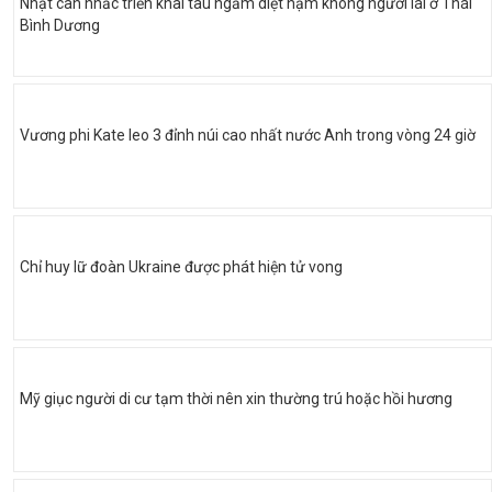
Nhật cân nhắc triển khai tàu ngầm diệt hạm không người lái ở Thái
Bình Dương
Vương phi Kate leo 3 đỉnh núi cao nhất nước Anh trong vòng 24 giờ
Chỉ huy lữ đoàn Ukraine được phát hiện tử vong
Mỹ giục người di cư tạm thời nên xin thường trú hoặc hồi hương