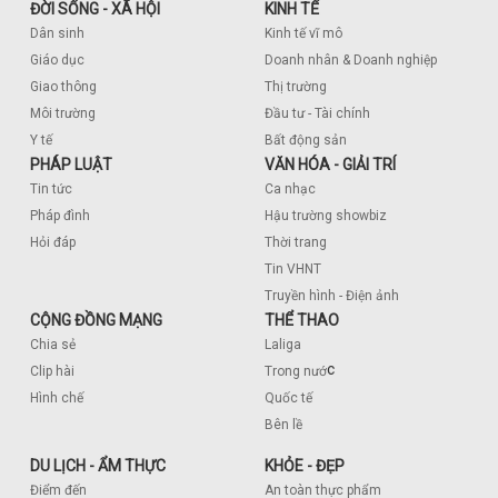
ĐỜI SỐNG - XÃ HỘI
KINH TẾ
Dân sinh
Kinh tế vĩ mô
Giáo dục
Doanh nhân & Doanh nghiệp
Giao thông
Thị trường
Môi trường
Đầu tư - Tài chính
Y tế
Bất động sản
PHÁP LUẬT
VĂN HÓA - GIẢI TRÍ
Tin tức
Ca nhạc
Pháp đình
Hậu trường showbiz
Hỏi đáp
Thời trang
Tin VHNT
Truyền hình - Điện ảnh
CỘNG ĐỒNG MẠNG
THỂ THAO
Chia sẻ
Laliga
c
Clip hài
Trong nướ
Hình chế
Quốc tế
Bên lề
DU LỊCH - ẨM THỰC
KHỎE - ĐẸP
Điểm đến
An toàn thực phẩm