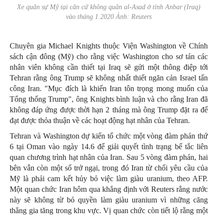
Xe quân sự Mỹ tại căn cứ không quân al-Asad ở tỉnh Anbar (Iraq)
vào tháng 1.2020 Ảnh: Reuters
Chuyên gia Michael Knights thuộc Viện Washington về Chính
sách cận đông (Mỹ) cho rằng việc Washington cho sơ tán các
nhân viên không cần thiết tại Iraq sẽ gửi một thông điệp tới
Tehran rằng ông Trump sẽ không nhất thiết ngăn cản Israel tấn
công Iran. "Mục đích là khiến Iran tôn trọng mong muốn của
Tổng thống Trump", ông Knights bình luận và cho rằng Iran đã
không đáp ứng được thời hạn 2 tháng mà ông Trump đặt ra để
đạt được thỏa thuận về các hoạt động hạt nhân của Tehran.
Tehran và Washington dự kiến tổ chức một vòng đàm phán thứ
6 tại Oman vào ngày 14.6 để giải quyết tình trạng bế tắc liên
quan chương trình hạt nhân của Iran. Sau 5 vòng đàm phán, hai
bên vẫn còn một số trở ngại, trong đó Iran từ chối yêu cầu của
Mỹ là phải cam kết hủy bỏ việc làm giàu uranium, theo AFP.
Một quan chức Iran hôm qua khẳng định với Reuters rằng nước
này sẽ không từ bỏ quyền làm giàu uranium vì những căng
thẳng gia tăng trong khu vực. Vị quan chức còn tiết lộ rằng một