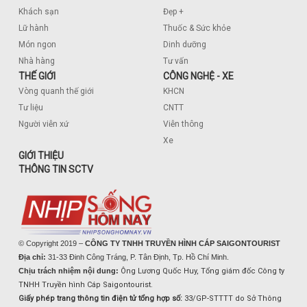
Khách sạn
Đẹp +
Lữ hành
Thuốc & Sức khỏe
Món ngon
Dinh dưỡng
Nhà hàng
Tư vấn
THẾ GIỚI
CÔNG NGHỆ - XE
Vòng quanh thế giới
KHCN
Tư liệu
CNTT
Người viễn xứ
Viễn thông
Xe
GIỚI THIỆU
THÔNG TIN SCTV
© Copyright 2019 –
CÔNG TY TNHH TRUYỀN HÌNH CÁP SAIGONTOURIST
Địa chỉ:
31-33 Đinh Công Tráng, P. Tân Định, Tp. Hồ Chí Minh.
Chịu trách nhiệm nội dung:
Ông Lương Quốc Huy, Tổng giám đốc Công ty
TNHH Truyền hình Cáp Saigontourist.
Giấy phép trang thông tin điện tử tổng hợp số:
33/GP-STTTT do Sở Thông