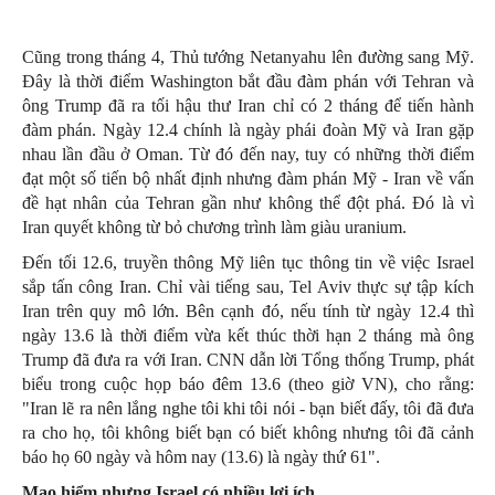
Cũng trong tháng 4, Thủ tướng Netanyahu lên đường sang Mỹ.
Đây là thời điểm Washington bắt đầu đàm phán với Tehran và
ông Trump đã ra tối hậu thư Iran chỉ có 2 tháng để tiến hành
đàm phán. Ngày 12.4 chính là ngày phái đoàn Mỹ và Iran gặp
nhau lần đầu ở Oman. Từ đó đến nay, tuy có những thời điểm
đạt một số tiến bộ nhất định nhưng đàm phán Mỹ - Iran về vấn
đề hạt nhân của Tehran gần như không thể đột phá. Đó là vì
Iran quyết không từ bỏ chương trình làm giàu uranium.
Đến tối 12.6, truyền thông Mỹ liên tục thông tin về việc Israel
sắp tấn công Iran. Chỉ vài tiếng sau, Tel Aviv thực sự tập kích
Iran trên quy mô lớn. Bên cạnh đó, nếu tính từ ngày 12.4 thì
ngày 13.6 là thời điểm vừa kết thúc thời hạn 2 tháng mà ông
Trump đã đưa ra với Iran. CNN dẫn lời Tổng thống Trump, phát
biểu trong cuộc họp báo đêm 13.6 (theo giờ VN), cho rằng:
"Iran lẽ ra nên lắng nghe tôi khi tôi nói - bạn biết đấy, tôi đã đưa
ra cho họ, tôi không biết bạn có biết không nhưng tôi đã cảnh
báo họ 60 ngày và hôm nay (13.6) là ngày thứ 61".
Mạo hiểm nhưng Israel có nhiều lợi ích