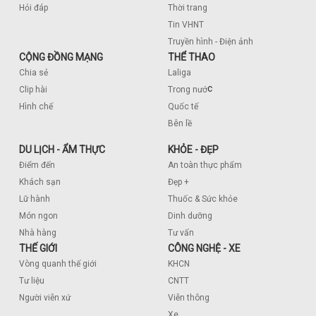
Hỏi đáp
Thời trang
Tin VHNT
Truyền hình - Điện ảnh
CỘNG ĐỒNG MẠNG
THỂ THAO
Chia sẻ
Laliga
c
Clip hài
Trong nướ
Hình chế
Quốc tế
Bên lề
DU LỊCH - ẨM THỰC
KHỎE - ĐẸP
Điểm đến
An toàn thực phẩm
Khách sạn
Đẹp +
Lữ hành
Thuốc & Sức khỏe
Món ngon
Dinh dưỡng
Nhà hàng
Tư vấn
THẾ GIỚI
CÔNG NGHỆ - XE
Vòng quanh thế giới
KHCN
Tư liệu
CNTT
Người viễn xứ
Viễn thông
Xe