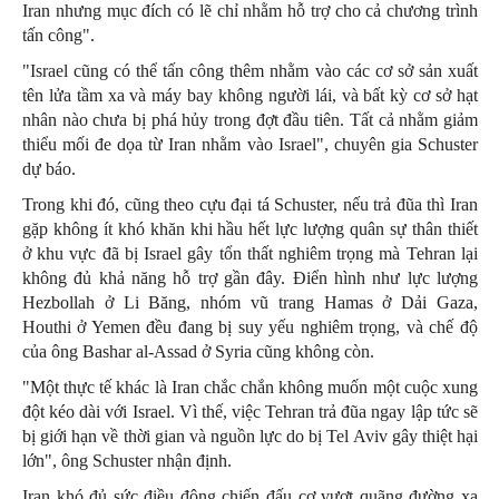
Iran nhưng mục đích có lẽ chỉ nhằm hỗ trợ cho cả chương trình
tấn công".
"Israel cũng có thể tấn công thêm nhằm vào các cơ sở sản xuất
tên lửa tầm xa và máy bay không người lái, và bất kỳ cơ sở hạt
nhân nào chưa bị phá hủy trong đợt đầu tiên. Tất cả nhằm giảm
thiểu mối đe dọa từ Iran nhằm vào Israel", chuyên gia Schuster
dự báo.
Trong khi đó, cũng theo cựu đại tá Schuster, nếu trả đũa thì Iran
gặp không ít khó khăn khi hầu hết lực lượng quân sự thân thiết
ở khu vực đã bị Israel gây tổn thất nghiêm trọng mà Tehran lại
không đủ khả năng hỗ trợ gần đây. Điển hình như lực lượng
Hezbollah ở Li Băng, nhóm vũ trang Hamas ở Dải Gaza,
Houthi ở Yemen đều đang bị suy yếu nghiêm trọng, và chế độ
của ông Bashar al-Assad ở Syria cũng không còn.
"Một thực tế khác là Iran chắc chắn không muốn một cuộc xung
đột kéo dài với Israel. Vì thế, việc Tehran trả đũa ngay lập tức sẽ
bị giới hạn về thời gian và nguồn lực do bị Tel Aviv gây thiệt hại
lớn", ông Schuster nhận định.
Iran khó đủ sức điều động chiến đấu cơ vượt quãng đường xa