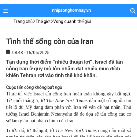
nhipsonghomnay.vn
Trang chủ
Thế giới
Vòng quanh thế giới
Tình thế sống còn của Iran
08:48 - 16/06/2025
Tận dụng thời điểm "nhiều thuận lợi", Israel đã tấn
công Iran ở quy mô lớn nhằm đạt nhiều mục đích,
khiến Tehran rơi vào tình thế khó khăn.
Cuộc tấn công không bất ngờ
Thực tế, việc Israel tấn công Iran hoàn toàn không gây bất ngờ.
Từ cuối tháng 5, tờ
The New York Times
dẫn một số nguồn tin
tiết lộ dù Mỹ đang đàm phán với Iran về vấn đề hạt nhân, Thủ
tướng Israel Benjamin Netanyahu đã đe dọa sẽ tấn công các cơ
sở làm giàu hạt nhân chính của Iran.
Trước đó, từ tháng 4, tờ
The New York Times
cũng dẫn một số