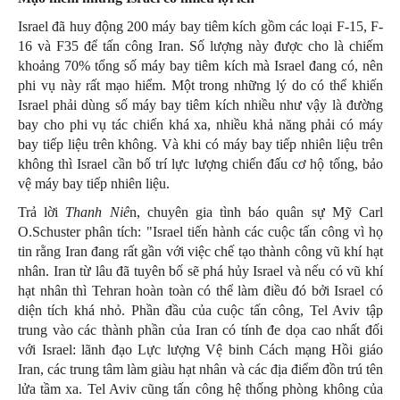
Israel đã huy động 200 máy bay tiêm kích gồm các loại F-15, F-
16 và F35 để tấn công Iran. Số lượng này được cho là chiếm
khoảng 70% tổng số máy bay tiêm kích mà Israel đang có, nên
phi vụ này rất mạo hiểm. Một trong những lý do có thể khiến
Israel phải dùng số máy bay tiêm kích nhiều như vậy là đường
bay cho phi vụ tác chiến khá xa, nhiều khả năng phải có máy
bay tiếp liệu trên không. Và khi có máy bay tiếp nhiên liệu trên
không thì Israel cần bố trí lực lượng chiến đấu cơ hộ tống, bảo
vệ máy bay tiếp nhiên liệu.
Trả lời
Thanh Niê
n, chuyên gia tình báo quân sự Mỹ Carl
O.Schuster phân tích: "Israel tiến hành các cuộc tấn công vì họ
tin rằng Iran đang rất gần với việc chế tạo thành công vũ khí hạt
nhân. Iran từ lâu đã tuyên bố sẽ phá hủy Israel và nếu có vũ khí
hạt nhân thì Tehran hoàn toàn có thể làm điều đó bởi Israel có
diện tích khá nhỏ. Phần đầu của cuộc tấn công, Tel Aviv tập
trung vào các thành phần của Iran có tính đe dọa cao nhất đối
với Israel: lãnh đạo Lực lượng Vệ binh Cách mạng Hồi giáo
Iran, các trung tâm làm giàu hạt nhân và các địa điểm đồn trú tên
lửa tầm xa. Tel Aviv cũng tấn công hệ thống phòng không của