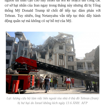
nguồn tin thân cận cho hay Israel đã lên kế hoạch tấn công các
cơ sở hạt nhân của Iran ngay trong tháng này nhưng đã bị Tổng
thống Mỹ Donald Trump từ chối để tiếp tục đàm phán với
Tehran. Tuy nhiên, ông Netanyahu vẫn tiếp tục thúc đẩy hành
động quân sự mà không có sự hỗ trợ của Mỹ.
Lực lượng cứu hộ làm việc bên ngoài tòa nhà ở thủ đô Tehran (Iran)
bị hư hại do Israel không kích ngày 13.6 ẢNH: AFP