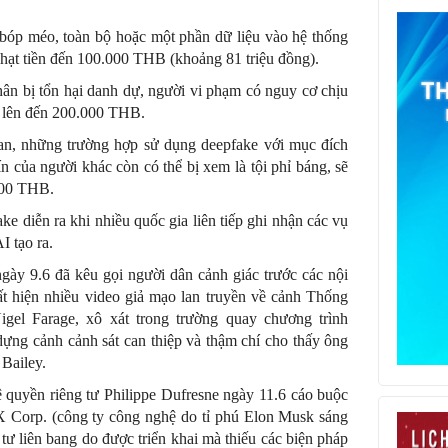
 bóp méo, toàn bộ hoặc một phần dữ liệu vào hệ thống
phạt tiền đến 100.000 THB (khoảng 81 triệu đồng).
ân bị tổn hại danh dự, người vi phạm có nguy cơ chịu
t lên đến 200.000 THB.
an, những trường hợp sử dụng deepfake với mục đích
n của người khác còn có thể bị xem là tội phỉ báng, sẽ
.000 THB.
e diễn ra khi nhiều quốc gia liên tiếp ghi nhận các vụ
I tạo ra.
ày 9.6 đã kêu gọi người dân cảnh giác trước các nội
ất hiện nhiều video giả mạo lan truyền về cảnh Thống
igel Farage, xô xát trong trường quay chương trình
ựng cảnh cảnh sát can thiệp và thậm chí cho thấy ông
 Bailey.
quyền riêng tư Philippe Dufresne ngày 11.6 cáo buộc
X Corp. (công ty công nghệ do tỉ phú Elon Musk sáng
 tư liên bang do được triển khai mà thiếu các biện pháp