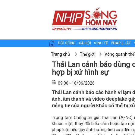
ĐỜI SỐNG - XÃ HỘI
KINH TẾ
PHÁP LUẬT
Trang chủ
Thế giới
Vòng quanh thế 
Thái Lan cảnh báo dùng d
hợp bị xử hình sự
09:06 - 16/06/2026
Thái Lan cảnh báo các hành vi lạm dụ
ảnh, âm thanh và video deepfake g
riêng tư của người khác có thể bị xử
Trung tâm Chống tin giả Thái Lan (AFNC) 
khuôn mặt, thay đổi biểu cảm hoặc tạo nội
pháp luật nếu gây ảnh hưởng tiêu cực đến n