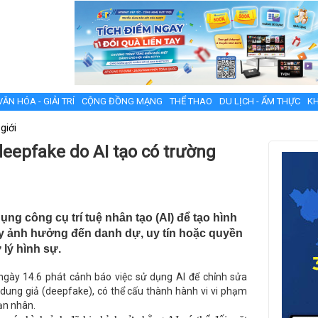
VĂN HÓA - GIẢI TRÍ
CỘNG ĐỒNG MẠNG
THỂ THAO
DU LỊCH - ẨM THỰC
KH
giới
eepfake do AI tạo có trường
ng công cụ trí tuệ nhân tạo (AI) để tạo hình
ây ảnh hưởng đến danh dự, uy tín hoặc quyền
 lý hình sự.
ngày 14.6 phát cảnh báo việc sử dụng AI để chỉnh sửa
 dung giả (deepfake), có thể cấu thành hành vi vi phạm
ạn nhân.