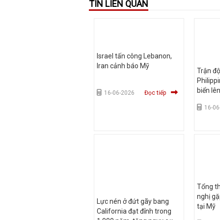
TIN LIÊN QUAN
Israel tấn công Lebanon,
Iran cảnh báo Mỹ
Trận độ
Philipp
biển lê
16-06-2026
Đọc tiếp
16-06
Tổng t
nghị gặ
Lực nén ở đứt gãy bang
tại Mỹ
California đạt đỉnh trong