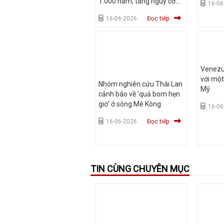
1.000 năm, tăng nguy cơ
16-06
động đất
16-06-2026
Đọc tiếp
Venezu
với một
Nhóm nghiên cứu Thái Lan
Mỹ
cảnh báo về 'quả bom hẹn
giờ' ở sông Mê Kông
16-06
16-06-2026
Đọc tiếp
TIN CÙNG CHUYÊN MỤC