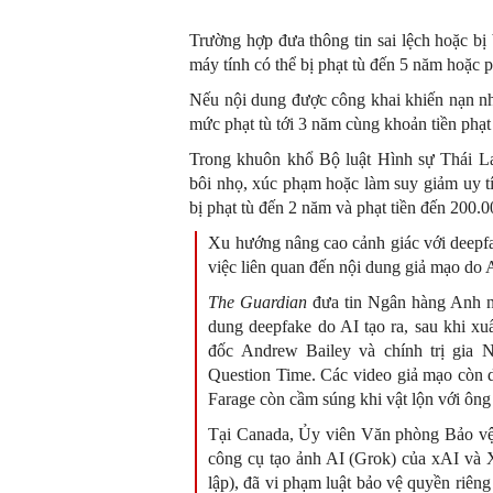
Trường hợp đưa thông tin sai lệch hoặc bị
máy tính có thể bị phạt tù đến 5 năm hoặc 
Nếu nội dung được công khai khiến nạn nh
mức phạt tù tới 3 năm cùng khoản tiền phạ
Trong khuôn khổ Bộ luật Hình sự Thái L
bôi nhọ, xúc phạm hoặc làm suy giảm uy tí
bị phạt tù đến 2 năm và phạt tiền đến 200
Xu hướng nâng cao cảnh giác với deepfak
việc liên quan đến nội dung giả mạo do A
The Guardian
đưa tin Ngân hàng Anh ng
dung deepfake do AI tạo ra, sau khi xu
đốc Andrew Bailey và chính trị gia N
Question Time. Các video giả mạo còn d
Farage còn cầm súng khi vật lộn với ông
Tại Canada, Ủy viên Văn phòng Bảo vệ 
công cụ tạo ảnh AI (Grok) của xAI và 
lập), đã vi phạm luật bảo vệ quyền riêng