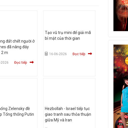
Tạo vũ trụ mini để giải mã
bí mật của thời gian
ng đất chết người ở
ines đã nâng đáy
n 2 m
16-06-2026
Đọc tiếp
-2026
Đọc tiếp
hống Zelensky đề
Hezbollah - Israel tiếp tục
p Tổng thống Putin
giao tranh sau thỏa thuận
giữa Mỹ và Iran