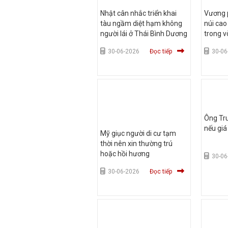
Nhật cân nhắc triển khai
Vương p
tàu ngầm diệt hạm không
núi cao
người lái ở Thái Bình Dương
trong v
30-06-2026
Đọc tiếp
30-06
Ông Tr
nếu gi
Mỹ giục người di cư tạm
thời nên xin thường trú
hoặc hồi hương
30-06
30-06-2026
Đọc tiếp