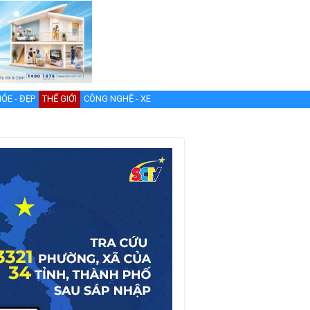
ỎE - ĐẸP
THẾ GIỚI
CÔNG NGHỆ - XE