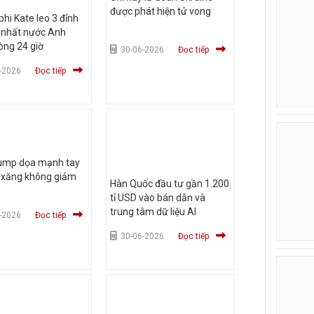
được phát hiện tử vong
hi Kate leo 3 đỉnh
 nhất nước Anh
òng 24 giờ
30-06-2026
Đọc tiếp
-2026
Đọc tiếp
ump dọa mạnh tay
á xăng không giảm
Hàn Quốc đầu tư gần 1.200
tỉ USD vào bán dẫn và
trung tâm dữ liệu AI
-2026
Đọc tiếp
30-06-2026
Đọc tiếp