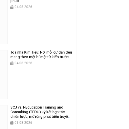
phúc
04-08-2026
Tòa nhà Kim Tiêu: Nơi mỗi cư dân đều
mang theo một bí mật từ kiếp trước
04-08-2026
SCJ và T-Education Training and
Consulting (TEDU) ký kết hợp tác
chiến lược, mở rộng phát triển truyền
thông và giáo dục
01-08-2026