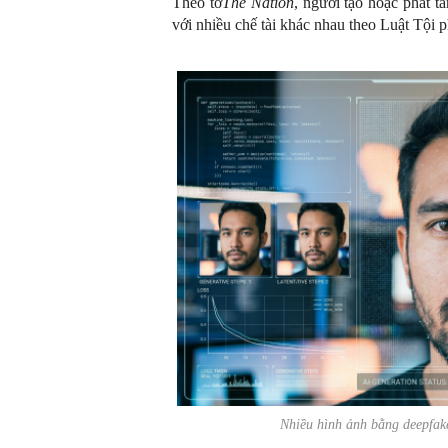
Theo tờ
The Nation
, người tạo hoặc phát t
với nhiều chế tài khác nhau theo Luật Tội 
Nhiều hình ảnh bằng deepfak