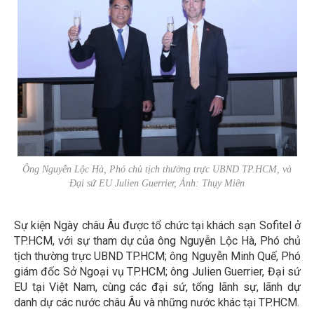
Ông Nguyễn Lộc Hà, Phó chủ tịch thường trực UBND TP.HCM, và
Đại sứ EU Julien Guerrier, Ảnh: Thụy Miên
Sự kiện Ngày châu Âu được tổ chức tại khách sạn Sofitel ở
TP.HCM, với sự tham dự của ông Nguyễn Lộc Hà, Phó chủ
tịch thường trực UBND TP.HCM; ông Nguyễn Minh Quế, Phó
giám đốc Sở Ngoại vụ TP.HCM; ông Julien Guerrier, Đại sứ
EU tại Việt Nam, cùng các đại sứ, tổng lãnh sự, lãnh dự
danh dự các nước châu Âu và những nước khác tại TP.HCM.