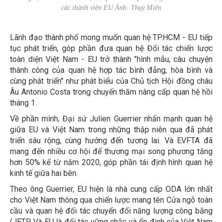
các thành viên EU Ảnh: Thụy Miên
Lãnh đạo thành phố mong muốn quan hệ TP.HCM - EU tiếp
tục phát triển, góp phần đưa quan hệ Đối tác chiến lược
toàn diện Việt Nam - EU trở thành "hình mẫu, câu chuyện
thành công của quan hệ hợp tác bình đẳng, hòa bình và
cùng phát triển" như phát biểu của Chủ tịch Hội đồng châu
Âu Antonio Costa trong chuyến thăm nâng cấp quan hệ hồi
tháng 1.
Về phần mình, Đại sứ Julien Guerrier nhấn mạnh quan hệ
giữa EU và Việt Nam trong những thập niên qua đã phát
triển sâu rộng, cùng hướng đến tương lai. Và EVFTA đã
mang đến nhiều cơ hội để thương mại song phương tăng
hơn 50% kể từ năm 2020, góp phần tái định hình quan hệ
kinh tế giữa hai bên.
Theo ông Guerrier, EU hiện là nhà cung cấp ODA lớn nhất
cho Việt Nam thông qua chiến lược mang tên Cửa ngõ toàn
cầu và quan hệ đối tác chuyển đổi năng lượng công bằng
(JETP. Và EU là đối tác vững chắc và ổn định của Việt Nam