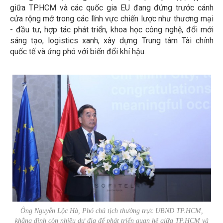
giữa TP.HCM và các quốc gia EU đang đứng trước cánh
cửa rộng mở trong các lĩnh vực chiến lược như thương mại
- đầu tư, hợp tác phát triển, khoa học công nghệ, đổi mới
sáng tạo, logistics xanh, xây dựng Trung tâm Tài chính
quốc tế và ứng phó với biến đổi khí hậu.
Ông Nguyễn Lộc Hà, Phó chủ tịch thường trực UBND TP.HCM,
khẳng định còn nhiều dư địa để phát triển quan hệ giữa TP.HCM và