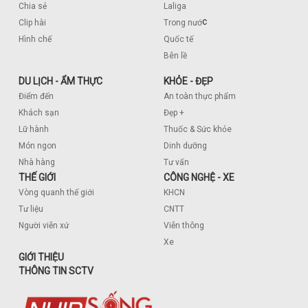
Chia sẻ
Laliga
c
Clip hài
Trong nướ
Hình chế
Quốc tế
Bên lề
DU LỊCH - ẨM THỰC
KHỎE - ĐẸP
Điểm đến
An toàn thực phẩm
Khách sạn
Đẹp +
Lữ hành
Thuốc & Sức khỏe
Món ngon
Dinh dưỡng
Nhà hàng
Tư vấn
THẾ GIỚI
CÔNG NGHỆ - XE
Vòng quanh thế giới
KHCN
Tư liệu
CNTT
Người viễn xứ
Viễn thông
Xe
GIỚI THIỆU
THÔNG TIN SCTV