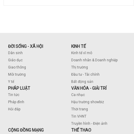
ĐỜI SỐNG - XÃ HỘI
KINH TẾ
Dân sinh
Kinh tế vĩ mô
Giáo dục
Doanh nhân & Doanh nghiệp
Giao thông
Thị trường
Môi trường
Đầu tư - Tài chính
Y tế
Bất động sản
PHÁP LUẬT
VĂN HÓA - GIẢI TRÍ
Tin tức
Ca nhạc
Pháp đình
Hậu trường showbiz
Hỏi đáp
Thời trang
Tin VHNT
Truyền hình - Điện ảnh
CỘNG ĐỒNG MẠNG
THỂ THAO