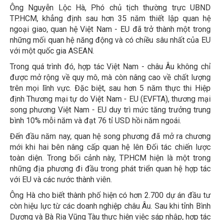
Ông Nguyễn Lộc Hà, Phó chủ tịch thường trực UBND
TP.HCM, khẳng định sau hơn 35 năm thiết lập quan hệ
ngoại giao, quan hệ Việt Nam - EU đã trở thành một trong
những mối quan hệ năng động và có chiều sâu nhất của EU
với một quốc gia ASEAN.
Trong quá trình đó, hợp tác Việt Nam - châu Âu không chỉ
được mở rộng về quy mô, mà còn nâng cao về chất lượng
trên mọi lĩnh vực. Đặc biệt, sau hơn 5 năm thực thi Hiệp
định Thương mại tự do Việt Nam - EU (EVFTA), thương mại
song phương Việt Nam - EU duy trì mức tăng trưởng trung
bình 10% mỗi năm và đạt 76 tỉ USD hồi năm ngoái.
Đến đầu năm nay, quan hệ song phương đã mở ra chương
mới khi hai bên nâng cấp quan hệ lên Đối tác chiến lược
toàn diện. Trong bối cảnh này, TP.HCM hiện là một trong
những địa phương đi đầu trong phát triển quan hệ hợp tác
với EU và các nước thành viên.
Ông Hà cho biết thành phố hiện có hơn 2.700 dự án đầu tư
còn hiệu lực từ các doanh nghiệp châu Âu. Sau khi tỉnh Bình
Dương và Bà Rịa Vũng Tàu thực hiện việc sáp nhập, hợp tác