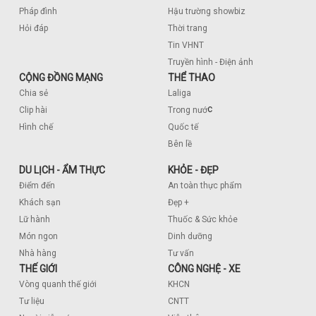
Pháp đình
Hậu trường showbiz
Hỏi đáp
Thời trang
Tin VHNT
Truyền hình - Điện ảnh
CỘNG ĐỒNG MẠNG
THỂ THAO
Chia sẻ
Laliga
c
Clip hài
Trong nướ
Hình chế
Quốc tế
Bên lề
DU LỊCH - ẨM THỰC
KHỎE - ĐẸP
Điểm đến
An toàn thực phẩm
Khách sạn
Đẹp +
Lữ hành
Thuốc & Sức khỏe
Món ngon
Dinh dưỡng
Nhà hàng
Tư vấn
THẾ GIỚI
CÔNG NGHỆ - XE
Vòng quanh thế giới
KHCN
Tư liệu
CNTT