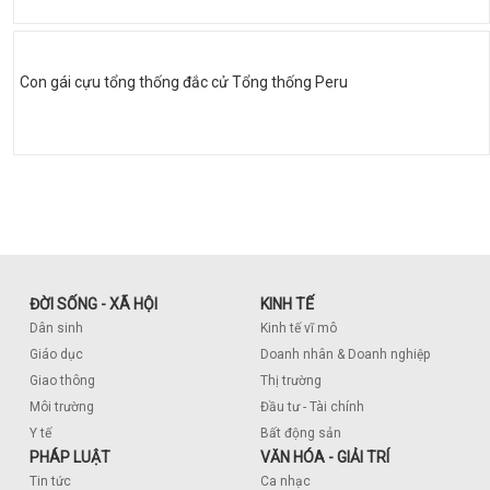
Con gái cựu tổng thống đắc cử Tổng thống Peru
ĐỜI SỐNG - XÃ HỘI
KINH TẾ
Dân sinh
Kinh tế vĩ mô
Giáo dục
Doanh nhân & Doanh nghiệp
Giao thông
Thị trường
Môi trường
Đầu tư - Tài chính
Y tế
Bất động sản
PHÁP LUẬT
VĂN HÓA - GIẢI TRÍ
Tin tức
Ca nhạc