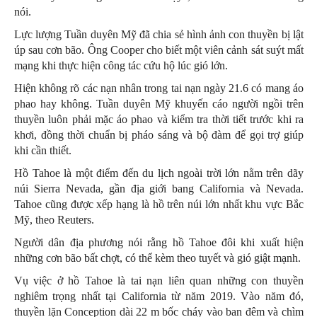
nói.
Lực lượng Tuần duyên Mỹ đã chia sẻ hình ảnh con thuyền bị lật
úp sau cơn bão. Ông Cooper cho biết một viên cảnh sát suýt mất
mạng khi thực hiện công tác cứu hộ lúc gió lớn.
Hiện không rõ các nạn nhân trong tai nạn ngày 21.6 có mang áo
phao hay không. Tuần duyên Mỹ khuyến cáo người ngồi trên
thuyền luôn phải mặc áo phao và kiểm tra thời tiết trước khi ra
khơi, đồng thời chuẩn bị pháo sáng và bộ đàm để gọi trợ giúp
khi cần thiết.
Hồ Tahoe là một điểm đến du lịch ngoài trời lớn nằm trên dãy
núi Sierra Nevada, gần địa giới bang California và Nevada.
Tahoe cũng được xếp hạng là hồ trên núi lớn nhất khu vực Bắc
Mỹ, theo Reuters.
Người dân địa phương nói rằng hồ Tahoe đôi khi xuất hiện
những cơn bão bất chợt, có thể kèm theo tuyết và gió giật mạnh.
Vụ việc ở hồ Tahoe là tai nạn liên quan những con thuyền
nghiêm trọng nhất tại California từ năm 2019. Vào năm đó,
thuyền lặn Conception dài 22 m bốc cháy vào ban đêm và chìm