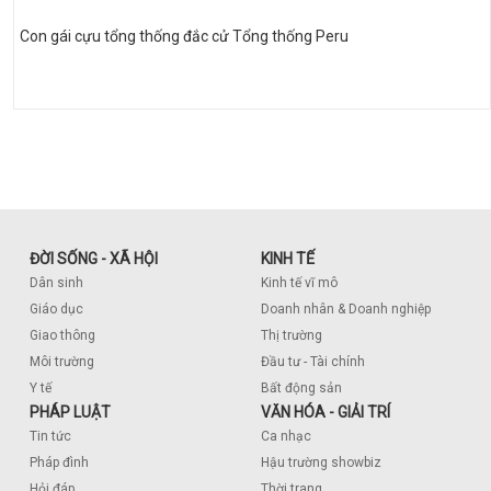
Con gái cựu tổng thống đắc cử Tổng thống Peru
ĐỜI SỐNG - XÃ HỘI
KINH TẾ
Dân sinh
Kinh tế vĩ mô
Giáo dục
Doanh nhân & Doanh nghiệp
Giao thông
Thị trường
Môi trường
Đầu tư - Tài chính
Y tế
Bất động sản
PHÁP LUẬT
VĂN HÓA - GIẢI TRÍ
Tin tức
Ca nhạc
Pháp đình
Hậu trường showbiz
Hỏi đáp
Thời trang