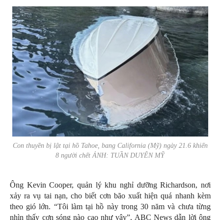
Con thuyền bị lật tại hồ Tahoe, bang California (Mỹ) ngày 21.6 khiến
8 người chết ẢNH: TUẦN DUYÊN MỸ
Ông Kevin Cooper, quản lý khu nghỉ dưỡng Richardson, nơi
xảy ra vụ tai nạn, cho biết cơn bão xuất hiện quá nhanh kèm
theo gió lớn. “Tôi làm tại hồ này trong 30 năm và chưa từng
nhìn thấy cơn sóng nào cao như vậy”, ABC News dẫn lời ông