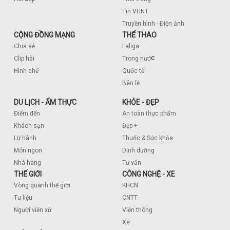
Tin VHNT
Truyền hình - Điện ảnh
CỘNG ĐỒNG MẠNG
THỂ THAO
Chia sẻ
Laliga
c
Clip hài
Trong nướ
Hình chế
Quốc tế
Bên lề
DU LỊCH - ẨM THỰC
KHỎE - ĐẸP
Điểm đến
An toàn thực phẩm
Khách sạn
Đẹp +
Lữ hành
Thuốc & Sức khỏe
Món ngon
Dinh dưỡng
Nhà hàng
Tư vấn
THẾ GIỚI
CÔNG NGHỆ - XE
Vòng quanh thế giới
KHCN
Tư liệu
CNTT
Người viễn xứ
Viễn thông
Xe