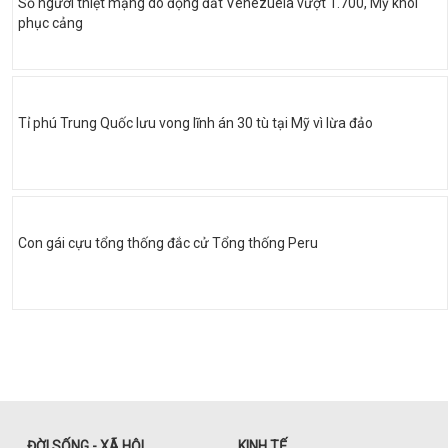
Số người thiệt mạng do động đất Venezuela vượt 1.700, Mỹ khôi
phục cảng
Tỉ phú Trung Quốc lưu vong lĩnh án 30 tù tại Mỹ vì lừa đảo
Con gái cựu tổng thống đắc cử Tổng thống Peru
ĐỜI SỐNG - XÃ HỘI
KINH TẾ