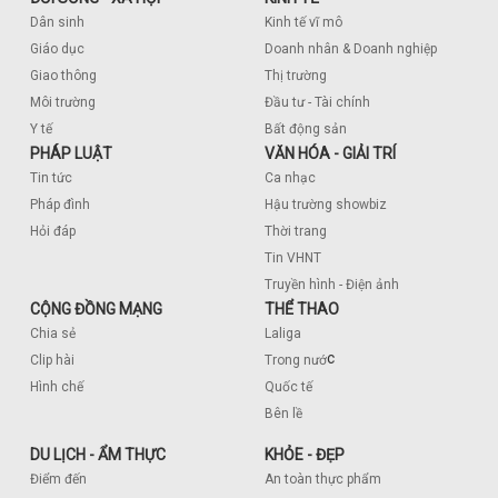
Dân sinh
Kinh tế vĩ mô
Giáo dục
Doanh nhân & Doanh nghiệp
Giao thông
Thị trường
Môi trường
Đầu tư - Tài chính
Y tế
Bất động sản
PHÁP LUẬT
VĂN HÓA - GIẢI TRÍ
Tin tức
Ca nhạc
Pháp đình
Hậu trường showbiz
Hỏi đáp
Thời trang
Tin VHNT
Truyền hình - Điện ảnh
CỘNG ĐỒNG MẠNG
THỂ THAO
Chia sẻ
Laliga
c
Clip hài
Trong nướ
Hình chế
Quốc tế
Bên lề
DU LỊCH - ẨM THỰC
KHỎE - ĐẸP
Điểm đến
An toàn thực phẩm