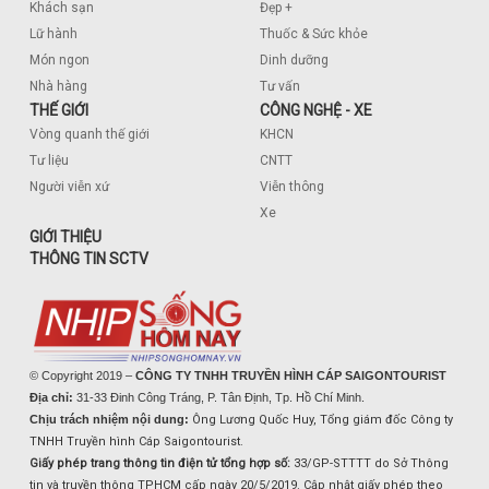
Khách sạn
Đẹp +
Lữ hành
Thuốc & Sức khỏe
Món ngon
Dinh dưỡng
Nhà hàng
Tư vấn
THẾ GIỚI
CÔNG NGHỆ - XE
Vòng quanh thế giới
KHCN
Tư liệu
CNTT
Người viễn xứ
Viễn thông
Xe
GIỚI THIỆU
THÔNG TIN SCTV
© Copyright 2019 –
CÔNG TY TNHH TRUYỀN HÌNH CÁP SAIGONTOURIST
Địa chỉ:
31-33 Đinh Công Tráng, P. Tân Định, Tp. Hồ Chí Minh.
Chịu trách nhiệm nội dung:
Ông Lương Quốc Huy, Tổng giám đốc Công ty
TNHH Truyền hình Cáp Saigontourist.
Giấy phép trang thông tin điện tử tổng hợp số:
33/GP-STTTT do Sở Thông
tin và truyền thông TPHCM cấp ngày 20/5/2019. Cập nhật giấy phép theo