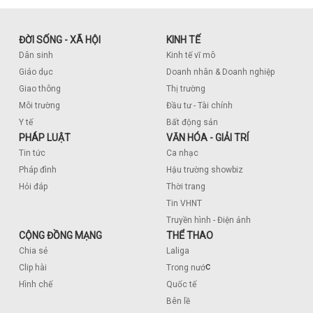
ĐỜI SỐNG - XÃ HỘI
KINH TẾ
Dân sinh
Kinh tế vĩ mô
Giáo dục
Doanh nhân & Doanh nghiệp
Giao thông
Thị trường
Môi trường
Đầu tư - Tài chính
Y tế
Bất động sản
PHÁP LUẬT
VĂN HÓA - GIẢI TRÍ
Tin tức
Ca nhạc
Pháp đình
Hậu trường showbiz
Hỏi đáp
Thời trang
Tin VHNT
Truyền hình - Điện ảnh
CỘNG ĐỒNG MẠNG
THỂ THAO
Chia sẻ
Laliga
c
Clip hài
Trong nướ
Hình chế
Quốc tế
Bên lề