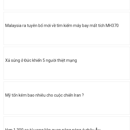
Malaysia ra tuyên bố mới về tìm kiếm máy bay mất tích MH370
Xả súng ở Đức khiến 5 người thiệt mạng
Mỹ tốn kém bao nhiêu cho cuộc chiến Iran ?
Hơn 1.300 ca tử vong liên quan nắng nóng ở châu Âu