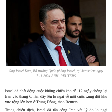
Ông Israel Katz, Bộ trưởng Quốc phòng Israel, tại Jerusalem ngày
7.11.2024 ẢNH: REUTERS
Israel đã phát động cuộc không chiến kéo dài 12 ngày chống lại
Iran vào tháng 6, làm dấy lên lo ngại về một cuộc xung đột khu
vực rộng lớn hơn ở Trung Đông, theo Reuters.
Trong chiến dịch, Israel đã tấn công Iran với lý do lo ngại