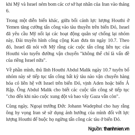
khi Mỹ và Israel ném bom các cơ sở hạt nhân của Iran vào tháng
6.
Trong một diễn biến khác, giữa bối cảnh lực lượng Houthi ở
Yemen tăng cường tấn công vào tàu thuyền trên biển Đỏ, Israel
đã yêu cầu Mỹ nối lại các hoạt động quân sự chống lại nhóm
này, Đài truyền hình công cộng Kan đưa tin ngày 10.7. Theo
đó, Israel đã nói với Mỹ rằng các cuộc tấn công liên tục của
Houthi vào tuyến đường vận chuyển "không thể chỉ là vấn đề
của riêng Israel nữa".
Về phần mình, thủ lĩnh Houthi Abdul Malik ngày 10.7 tuyên bố
nhóm này sẽ tiếp tục tấn công bất kỳ tàu nào vận chuyển hàng
hóa có liên hệ với Israel trên biển Đỏ, vịnh Aden hoặc biển Ả
Rập. Ông Abdul Malik cho biết các cuộc tấn công sẽ tiếp tục
"cho đến khi nào cuộc xung đột và bao vây Gaza vẫn còn".
Cùng ngày, Ngoại trưởng Đức Johann Wadephul cho hay rằng
ông hy vọng Iran sẽ sử dụng ảnh hưởng của mình đối với lực
lượng Houthi để buộc họ ngừng tấn công các tàu ở biển Đỏ.
Nguồn:
thanhnien.vn