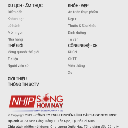
DU LỊCH - ẨM THỰC
KHỎE - ĐẸP
Điểm đến
An toàn thực phẩm
Khách sạn
Đẹp +
Lữ hành
Thuốc & Sức khỏe
Món ngon
Dinh dưỡng
Nhà hàng
Tư vấn
THẾ GIỚI
CÔNG NGHỆ - XE
Vòng quanh thế giới
KHCN
Tư liệu
CNTT
Người viễn xứ
Viễn thông
Xe
GIỚI THIỆU
THÔNG TIN SCTV
© Copyright 2019 –
CÔNG TY TNHH TRUYỀN HÌNH CÁP SAIGONTOURIST
Địa chỉ:
31-33 Đinh Công Tráng, P. Tân Định, Tp. Hồ Chí Minh.
Chịu trách nhiệm nội dung:
Ông Lương Quốc Huy, Tổng giám đốc Công ty