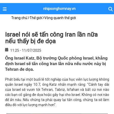
nhipsonghomnay.vn
Trang chủ
Thế giới
Vòng quanh thế giới
Israel nói sẽ tấn công Iran lần nữa
nếu thấy bị đe dọa
11:25 - 11/07/2025
Ông Israel Katz, Bộ trưởng Quốc phòng Israel, khẳng
định Israel sẽ tấn công Iran lần nữa nếu nước này bị
Tehran đe dọa.
Phát biểu tại một buổi lễ tốt nghiệp của học viên lực lượng không
quân Israel ngày 10.7, ông Katz nhấn mạnh rằng: "Cánh tay dài
của Israel sẽ vươn tới Tehran, Tabriz, Isfahan và bất cứ nơi nào
các bạn cố gắng đe dọa hoặc gây hại cho Israel. Không có nơi nào
để ẩn náu. Nếu chúng ta phải quay lại tấn công, chúng ta sẽ làm
điều đó với lực lượng mạnh hơn".