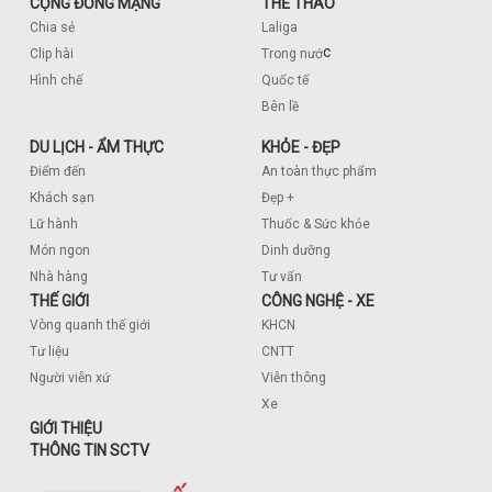
CỘNG ĐỒNG MẠNG
THỂ THAO
Chia sẻ
Laliga
c
Clip hài
Trong nướ
Hình chế
Quốc tế
Bên lề
DU LỊCH - ẨM THỰC
KHỎE - ĐẸP
Điểm đến
An toàn thực phẩm
Khách sạn
Đẹp +
Lữ hành
Thuốc & Sức khỏe
Món ngon
Dinh dưỡng
Nhà hàng
Tư vấn
THẾ GIỚI
CÔNG NGHỆ - XE
Vòng quanh thế giới
KHCN
Tư liệu
CNTT
Người viễn xứ
Viễn thông
Xe
GIỚI THIỆU
THÔNG TIN SCTV