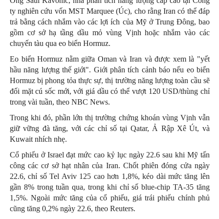
Ông Saul Kavonic, nhà phân tích năng lượng cấp cao tại Công
ty nghiên cứu vốn MST Marquee (Úc), cho rằng Iran có thể đáp
trả bằng cách nhắm vào các lợi ích của Mỹ ở Trung Đông, bao
gồm cơ sở hạ tầng dầu mỏ vùng Vịnh hoặc nhắm vào các
chuyến tàu qua eo biển Hormuz.
Eo biển Hormuz nằm giữa Oman và Iran và được xem là "yết
hầu năng lượng thế giới". Giới phân tích cảnh báo nếu eo biển
Hormuz bị phong tỏa thực sự, thị trường năng lượng toàn cầu sẽ
đối mặt cú sốc mới, với giá dầu có thể vượt 120 USD/thùng chỉ
trong vài tuần, theo NBC News.
Trong khi đó, phần lớn thị trường chứng khoán vùng Vịnh vẫn
giữ vững đà tăng, với các chỉ số tại Qatar, Ả Rập Xê Út, và
Kuwait nhích nhẹ.
Cổ phiếu ở Israel đạt mức cao kỷ lục ngày 22.6 sau khi Mỹ tấn
công các cơ sở hạt nhân của Iran. Chốt phiên đóng cửa ngày
22.6, chỉ số Tel Aviv 125 cao hơn 1,8%, kéo dài mức tăng lên
gần 8% trong tuần qua, trong khi chỉ số blue-chip TA-35 tăng
1,5%. Ngoài mức tăng của cổ phiếu, giá trái phiếu chính phủ
cũng tăng 0,2% ngày 22.6, theo Reuters.