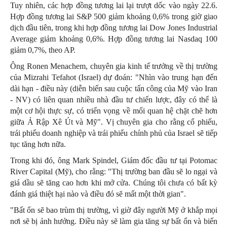
Tuy nhiên, các hợp đồng tương lai lại trượt dốc vào ngày 22.6.
Hợp đồng tương lai S&P 500 giảm khoảng 0,6% trong giờ giao
dịch đầu tiên, trong khi hợp đồng tương lai Dow Jones Industrial
Average giảm khoảng 0,6%. Hợp đồng tương lai Nasdaq 100
giảm 0,7%, theo AP.
Ông Ronen Menachem, chuyên gia kinh tế trưởng về thị trường
của Mizrahi Tefahot (Israel) dự đoán: "Nhìn vào trung hạn đến
dài hạn - điều này (diễn biến sau cuộc tấn công của Mỹ vào Iran
- NV) có liên quan nhiều nhà đầu tư chiến lược, đây có thể là
một cơ hội thực sự, có triển vọng về mối quan hệ chặt chẽ hơn
giữa Ả Rập Xê Út và Mỹ". Vị chuyên gia cho rằng cổ phiếu,
trái phiếu doanh nghiệp và trái phiếu chính phủ của Israel sẽ tiếp
tục tăng hơn nữa.
Trong khi đó, ông Mark Spindel, Giám đốc đầu tư tại Potomac
River Capital (Mỹ), cho rằng: "Thị trường ban đầu sẽ lo ngại và
giá dầu sẽ tăng cao hơn khi mở cửa. Chúng tôi chưa có bất kỳ
đánh giá thiệt hại nào và điều đó sẽ mất một thời gian".
"Bất ổn sẽ bao trùm thị trường, vì giờ đây người Mỹ ở khắp mọi
nơi sẽ bị ảnh hưởng. Điều này sẽ làm gia tăng sự bất ổn và biến