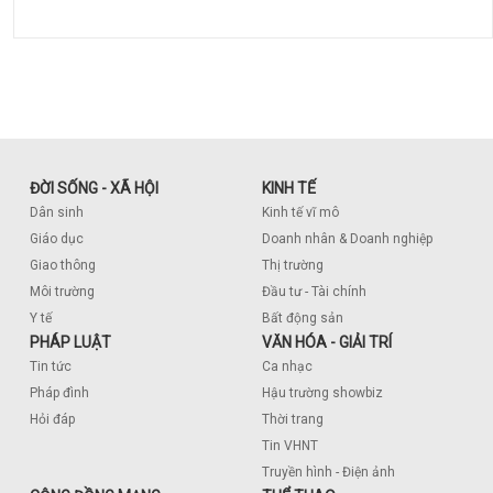
ĐỜI SỐNG - XÃ HỘI
KINH TẾ
Dân sinh
Kinh tế vĩ mô
Giáo dục
Doanh nhân & Doanh nghiệp
Giao thông
Thị trường
Môi trường
Đầu tư - Tài chính
Y tế
Bất động sản
PHÁP LUẬT
VĂN HÓA - GIẢI TRÍ
Tin tức
Ca nhạc
Pháp đình
Hậu trường showbiz
Hỏi đáp
Thời trang
Tin VHNT
Truyền hình - Điện ảnh