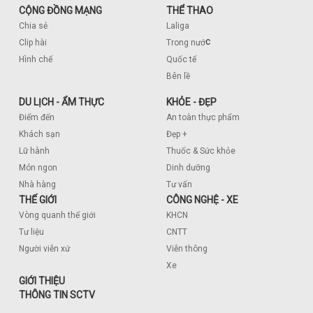
CỘNG ĐỒNG MẠNG
THỂ THAO
Chia sẻ
Laliga
c
Clip hài
Trong nướ
Hình chế
Quốc tế
Bên lề
DU LỊCH - ẨM THỰC
KHỎE - ĐẸP
Điểm đến
An toàn thực phẩm
Khách sạn
Đẹp +
Lữ hành
Thuốc & Sức khỏe
Món ngon
Dinh dưỡng
Nhà hàng
Tư vấn
THẾ GIỚI
CÔNG NGHỆ - XE
Vòng quanh thế giới
KHCN
Tư liệu
CNTT
Người viễn xứ
Viễn thông
Xe
GIỚI THIỆU
THÔNG TIN SCTV