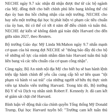
NECHE ngày 9.7 xác nhận đã nhận được thư từ các bộ ngành
của Mỹ, đồng thời cho biết chính phủ liên bang không thể chỉ
đạo ủy ban thu hồi chứng nhận của một trường. NECHE cho
hay nếu một trường đại học bị phát hiện vi phạm các tiêu chuẩn
của ủy ban, thì có thể có tới 4 năm để điều chỉnh và tuân thủ.
NECHE dự kiến sẽ không đánh giá toàn diện Harvard cho đến
giữa năm 2027, theo Reuters.
Bộ trưởng Giáo dục Mỹ Linda McMahon ngày 9.7 nhấn mạnh
cơ quan của bà mong đợi NECHE sẽ "thông báo đầy đủ cho bộ
về những nỗ lực của mình nhằm đảm bảo Harvard tuân thủ luật
liên bang và các tiêu chuẩn của cơ quan công nhận".
Cùng ngày, Bộ An ninh nội địa Mỹ cho biết họ sẽ ban hành lệnh
triệu tập hành chính để yêu cầu cung cấp hồ sơ liên quan "tội
phạm và hành vi sai trái" của những người sở hữu thị thực sinh
viên tại khuôn viên trường Harvard. Trong khi đó, Bộ trưởng
Bộ Y tế và Dịch vụ nhân sinh Robert F. Kennedy Jr. đã cam kết
sẽ giám sát chặt chẽ Harvard.
Bình luận về động thái của chính quyền Tổng thống Mỹ Donald
Trump, Đại học Harvard tuyên bố: "Trường cam kết tuân thủ