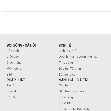
ĐỜI SỐNG - XÃ HỘI
KINH TẾ
Dân sinh
Kinh tế vĩ mô
Giáo dục
Doanh nhân & Doanh nghiệp
Giao thông
Thị trường
Môi trường
Đầu tư - Tài chính
Y tế
Bất động sản
PHÁP LUẬT
VĂN HÓA - GIẢI TRÍ
Tin tức
Ca nhạc
Pháp đình
Hậu trường showbiz
Hỏi đáp
Thời trang
Tin VHNT
Truyền hình - Điện ảnh