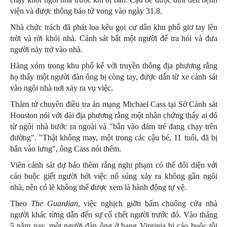
viện và được thông báo tử vong vào ngày 31.8.
Nhà chức trách đã phát loa kêu gọi cư dân khu phố giơ tay lên
trời và rời khỏi nhà. Cảnh sát bắt một người để tra hỏi và đưa
người này trở vào nhà.
Hàng xóm trong khu phố kể với truyền thông địa phương rằng
họ thấy một người đàn ông bị còng tay, được dẫn từ xe cảnh sát
vào ngôi nhà nơi xảy ra vụ việc.
Thám tử chuyên điều tra án mạng Michael Cass tại Sở Cảnh sát
Houston nói với đài địa phương rằng một nhân chứng thấy ai đó
từ ngôi nhà bước ra ngoài và "bắn vào đám trẻ đang chạy trên
đường". "Thật không may, một trong các cậu bé, 11 tuổi, đã bị
bắn vào lưng", ông Cass nói thêm.
Viên cảnh sát dự báo thêm rằng nghi phạm có thể đối diện với
cáo buộc giết người bởi việc nổ súng xảy ra không gần ngôi
nhà, nên có lẽ không thể được xem là hành động tự vệ.
Theo
The Guardian
, việc nghịch giỡn bấm chuông cửa nhà
người khác từng dẫn đến sự cố chết người trước đó. Vào tháng
5 năm nay, một người đàn ông ở bang Virginia bị cáo buộc tội