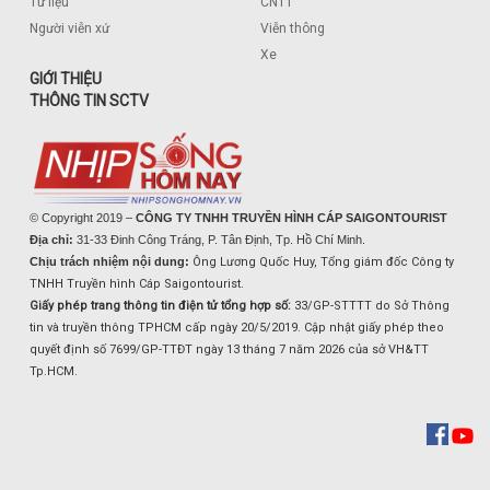
Tư liệu
CNTT
Người viễn xứ
Viễn thông
Xe
GIỚI THIỆU
THÔNG TIN SCTV
© Copyright 2019 –
CÔNG TY TNHH TRUYỀN HÌNH CÁP SAIGONTOURIST
Địa chỉ:
31-33 Đinh Công Tráng, P. Tân Định, Tp. Hồ Chí Minh.
Chịu trách nhiệm nội dung:
Ông Lương Quốc Huy, Tổng giám đốc Công ty
TNHH Truyền hình Cáp Saigontourist.
Giấy phép trang thông tin điện tử tổng hợp số:
33/GP-STTTT do Sở Thông
tin và truyền thông TPHCM cấp ngày 20/5/2019. Cập nhật giấy phép theo
quyết định số 7699/GP-TTĐT ngày 13 tháng 7 năm 2026 của sở VH&TT
Tp.HCM.