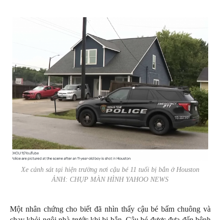
Xe cảnh sát tại hiện trường nơi cậu bé 11 tuổi bị bắn ở Houston
ẢNH: CHỤP MÀN HÌNH YAHOO NEWS
Một nhân chứng cho biết đã nhìn thấy cậu bé bấm chuông và
chạy khỏi ngôi nhà trước khi bị bắn. Cậu bé được đưa đến bệnh