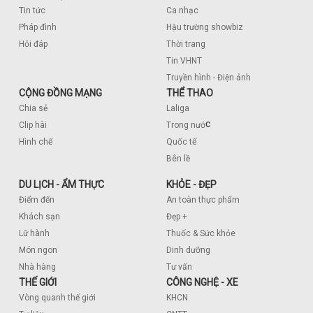
Tin tức
Ca nhạc
Pháp đình
Hậu trường showbiz
Hỏi đáp
Thời trang
Tin VHNT
Truyền hình - Điện ảnh
CỘNG ĐỒNG MẠNG
THỂ THAO
Chia sẻ
Laliga
c
Clip hài
Trong nướ
Hình chế
Quốc tế
Bên lề
DU LỊCH - ẨM THỰC
KHỎE - ĐẸP
Điểm đến
An toàn thực phẩm
Khách sạn
Đẹp +
Lữ hành
Thuốc & Sức khỏe
Món ngon
Dinh dưỡng
Nhà hàng
Tư vấn
THẾ GIỚI
CÔNG NGHỆ - XE
Vòng quanh thế giới
KHCN