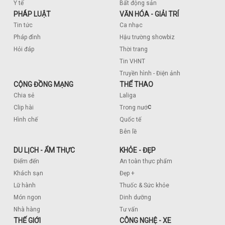
Y tế
Bất động sản
PHÁP LUẬT
VĂN HÓA - GIẢI TRÍ
Tin tức
Ca nhạc
Pháp đình
Hậu trường showbiz
Hỏi đáp
Thời trang
Tin VHNT
Truyền hình - Điện ảnh
CỘNG ĐỒNG MẠNG
THỂ THAO
Chia sẻ
Laliga
c
Clip hài
Trong nướ
Hình chế
Quốc tế
Bên lề
DU LỊCH - ẨM THỰC
KHỎE - ĐẸP
Điểm đến
An toàn thực phẩm
Khách sạn
Đẹp +
Lữ hành
Thuốc & Sức khỏe
Món ngon
Dinh dưỡng
Nhà hàng
Tư vấn
THẾ GIỚI
CÔNG NGHỆ - XE