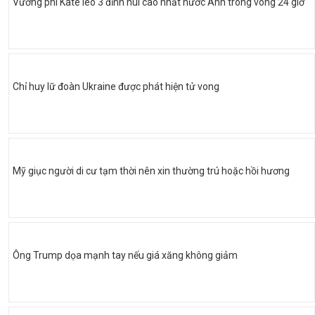
Vương phi Kate leo 3 đỉnh núi cao nhất nước Anh trong vòng 24 giờ
Chỉ huy lữ đoàn Ukraine được phát hiện tử vong
Mỹ giục người di cư tạm thời nên xin thường trú hoặc hồi hương
Ông Trump dọa mạnh tay nếu giá xăng không giảm