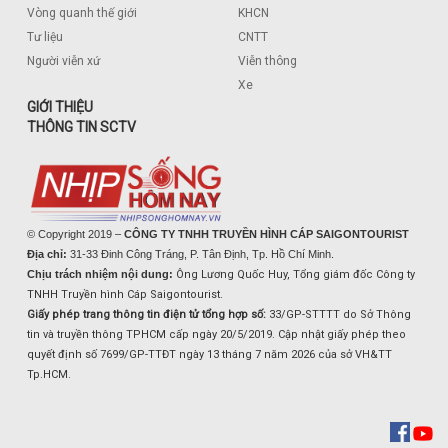
Vòng quanh thế giới
KHCN
Tư liệu
CNTT
Người viễn xứ
Viễn thông
Xe
GIỚI THIỆU
THÔNG TIN SCTV
© Copyright 2019 –
CÔNG TY TNHH TRUYỀN HÌNH CÁP SAIGONTOURIST
Địa chỉ:
31-33 Đinh Công Tráng, P. Tân Định, Tp. Hồ Chí Minh.
Chịu trách nhiệm nội dung:
Ông Lương Quốc Huy, Tổng giám đốc Công ty
TNHH Truyền hình Cáp Saigontourist.
Giấy phép trang thông tin điện tử tổng hợp số:
33/GP-STTTT do Sở Thông
tin và truyền thông TPHCM cấp ngày 20/5/2019. Cập nhật giấy phép theo
quyết định số 7699/GP-TTĐT ngày 13 tháng 7 năm 2026 của sở VH&TT
Tp.HCM.