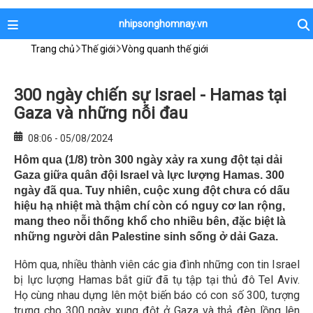
nhipsonghomnay.vn
Trang chủ
Thế giới
Vòng quanh thế giới
300 ngày chiến sự Israel - Hamas tại
Gaza và những nỗi đau
08:06 - 05/08/2024
Hôm qua (1/8) tròn 300 ngày xảy ra xung đột tại dải
Gaza giữa quân đội Israel và lực lượng Hamas. 300
ngày đã qua. Tuy nhiên, cuộc xung đột chưa có dấu
hiệu hạ nhiệt mà thậm chí còn có nguy cơ lan rộng,
mang theo nỗi thống khổ cho nhiều bên, đặc biệt là
những người dân Palestine sinh sống ở dải Gaza.
Hôm qua, nhiều thành viên các gia đình những con tin Israel
bị lực lượng Hamas bắt giữ đã tụ tập tại thủ đô Tel Aviv.
Họ cùng nhau dựng lên một biến báo có con số 300, tượng
trưng cho 300 ngày xung đột ở Gaza và thả đèn lồng lên