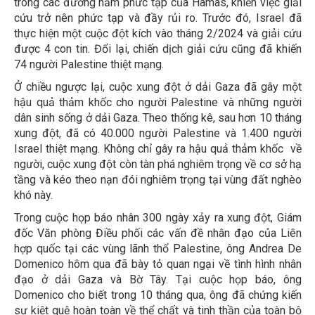
trong các đường hầm phức tạp của Hamas, khiến việc giải
cứu trở nên phức tạp và đầy rủi ro. Trước đó, Israel đã
thực hiện một cuộc đột kích vào tháng 2/2024 và giải cứu
được 4 con tin. Đổi lại, chiến dịch giải cứu cũng đã khiến
74 người Palestine thiệt mạng.
Ở chiều ngược lại, cuộc xung đột ở dải Gaza đã gây một
hậu quả thảm khốc cho người Palestine và những người
dân sinh sống ở dải Gaza. Theo thống kê, sau hơn 10 tháng
xung đột, đã có 40.000 người Palestine và 1.400 người
Israel thiệt mạng. Không chỉ gây ra hậu quả thảm khốc về
người, cuộc xung đột còn tàn phá nghiêm trọng về cơ sở hạ
tầng và kéo theo nạn đói nghiêm trọng tại vùng đất nghèo
khó này.
Trong cuộc họp báo nhân 300 ngày xảy ra xung đột, Giám
đốc Văn phòng Điều phối các vấn đề nhân đạo của Liên
hợp quốc tại các vùng lãnh thổ Palestine, ông Andrea De
Domenico hôm qua đã bày tỏ quan ngại về tình hình nhân
đạo ở dải Gaza và Bờ Tây. Tại cuộc họp báo, ông
Domenico cho biết trong 10 tháng qua, ông đã chứng kiến
sự kiệt quệ hoàn toàn về thể chất và tinh thần của toàn bộ