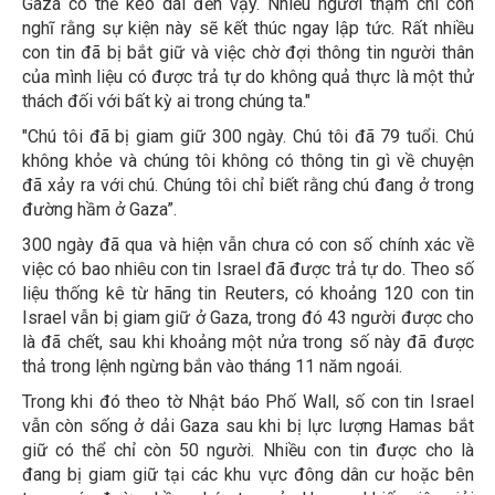
Gaza có thể kéo dài đến vậy. Nhiều người thậm chí còn
nghĩ rằng sự kiện này sẽ kết thúc ngay lập tức. Rất nhiều
con tin đã bị bắt giữ và việc chờ đợi thông tin người thân
của mình liệu có được trả tự do không quả thực là một thử
thách đối với bất kỳ ai trong chúng ta."
"Chú tôi đã bị giam giữ 300 ngày. Chú tôi đã 79 tuổi. Chú
không khỏe và chúng tôi không có thông tin gì về chuyện
đã xảy ra với chú. Chúng tôi chỉ biết rằng chú đang ở trong
đường hầm ở Gaza”.
300 ngày đã qua và hiện vẫn chưa có con số chính xác về
việc có bao nhiêu con tin Israel đã được trả tự do. Theo số
liệu thống kê từ hãng tin Reuters, có khoảng 120 con tin
Israel vẫn bị giam giữ ở Gaza, trong đó 43 người được cho
là đã chết, sau khi khoảng một nửa trong số này đã được
thả trong lệnh ngừng bắn vào tháng 11 năm ngoái.
Trong khi đó theo tờ Nhật báo Phố Wall, số con tin Israel
vẫn còn sống ở dải Gaza sau khi bị lực lượng Hamas bắt
giữ có thể chỉ còn 50 người. Nhiều con tin được cho là
đang bị giam giữ tại các khu vực đông dân cư hoặc bên