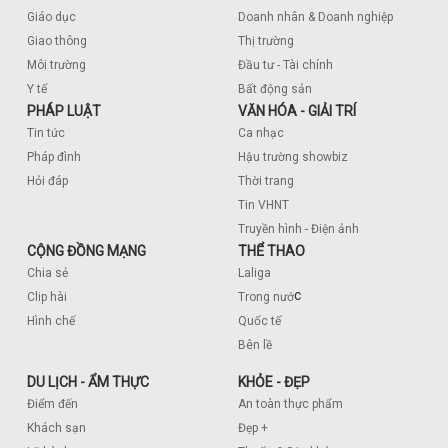
Giáo dục
Doanh nhân & Doanh nghiệp
Giao thông
Thị trường
Môi trường
Đầu tư - Tài chính
Y tế
Bất động sản
PHÁP LUẬT
VĂN HÓA - GIẢI TRÍ
Tin tức
Ca nhạc
Pháp đình
Hậu trường showbiz
Hỏi đáp
Thời trang
Tin VHNT
Truyền hình - Điện ảnh
CỘNG ĐỒNG MẠNG
THỂ THAO
Chia sẻ
Laliga
c
Clip hài
Trong nướ
Hình chế
Quốc tế
Bên lề
DU LỊCH - ẨM THỰC
KHỎE - ĐẸP
Điểm đến
An toàn thực phẩm
Khách sạn
Đẹp +