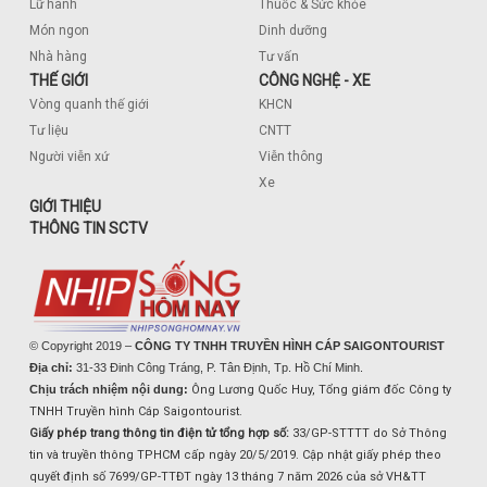
Lữ hành
Thuốc & Sức khỏe
Món ngon
Dinh dưỡng
Nhà hàng
Tư vấn
THẾ GIỚI
CÔNG NGHỆ - XE
Vòng quanh thế giới
KHCN
Tư liệu
CNTT
Người viễn xứ
Viễn thông
Xe
GIỚI THIỆU
THÔNG TIN SCTV
© Copyright 2019 –
CÔNG TY TNHH TRUYỀN HÌNH CÁP SAIGONTOURIST
Địa chỉ:
31-33 Đinh Công Tráng, P. Tân Định, Tp. Hồ Chí Minh.
Chịu trách nhiệm nội dung:
Ông Lương Quốc Huy, Tổng giám đốc Công ty
TNHH Truyền hình Cáp Saigontourist.
Giấy phép trang thông tin điện tử tổng hợp số:
33/GP-STTTT do Sở Thông
tin và truyền thông TPHCM cấp ngày 20/5/2019. Cập nhật giấy phép theo
quyết định số 7699/GP-TTĐT ngày 13 tháng 7 năm 2026 của sở VH&TT