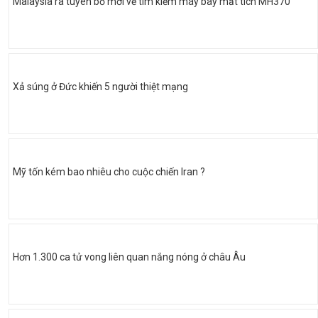
Malaysia ra tuyên bố mới về tìm kiếm máy bay mất tích MH370
Xả súng ở Đức khiến 5 người thiệt mạng
Mỹ tốn kém bao nhiêu cho cuộc chiến Iran ?
Hơn 1.300 ca tử vong liên quan nắng nóng ở châu Âu